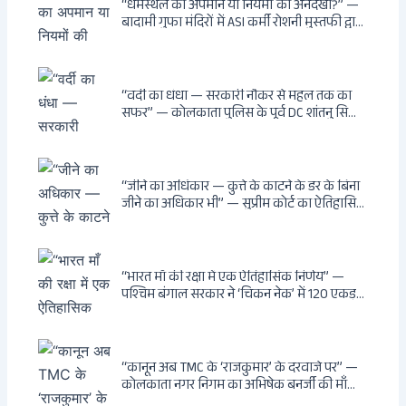
“धर्मस्थल का अपमान या नियमों की अनदेखी?” —
बादामी गुफा मंदिरों में ASI कर्मी रोशनी मुस्तफी द्वारा
जूते पहनकर प्रवेश पर भड़की हिंदू महिला पर्यटक:
वायरल वीडियो से उठे गहरे सवाल — मस्जिद में जूते
बंद, मंदिर में खुले?
“वर्दी का धंधा — सरकारी नौकर से महल तक का
सफर” — कोलकाता पुलिस के पूर्व DC शांतनु सिन्हा
बिस्वास की वह “साम्राज्य” जो सरकारी तनख्वाह से
नहीं बन सकती: कांडी का हवेली, बल्लीगंज का फर्न
रोड आवास, ‘सोना पप्पू’ से संबंध, रेत तस्करी में
भूमिका — ED ने गिरफ्तार किया
“जीने का अधिकार — कुत्ते के काटने के डर के बिना
जीने का अधिकार भी” — सुप्रीम कोर्ट का ऐतिहासिक
फैसला: Article 21 के तहत नागरिकों को
सार्वजनिक स्थानों पर बेखौफ घूमने का अधिकार,
खतरनाक और पागल आवारा कुत्तों को इच्छामृत्यु की
अनुमति, राज्यों को 10 कड़े निर्देश
“भारत माँ की रक्षा में एक ऐतिहासिक निर्णय” —
पश्चिम बंगाल सरकार ने ‘चिकन नेक’ में 120 एकड़
भूमि भारत सरकार को हस्तांतरित की: CIA, ISI और
MSS के षड्यंत्र को करारा जवाब, पूर्वोत्तर को भारत से
काटने की साजिश ध्वस्त, सुवेंदु का वह निर्णय जिसने
दुश्मनों की नींद उड़ाई
“कानून अब TMC के ‘राजकुमार’ के दरवाजे पर” —
कोलकाता नगर निगम का अभिषेक बनर्जी की माँ
लता बनर्जी को नोटिस: कालीघाट रोड संपत्ति पर