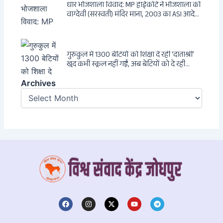
धार भोजशाला विवाद: MP हाईकोर्ट ने भोजशाला को
वाग्देवी (सरस्वती) मंदिर माना, 2003 का ASI आदेश
खारिज
गुरुकुल में 1300 बेटियों को शिक्षा दे रहीं ‘दाताश्री’
खुद कभी स्कूल नहीं गईं, अब बेटियों को दे रही
संस्कार और अनुशासन की सीख
Archives
Archives
F
I
X
Y
T
a
n
-
o
e
c
s
t
u
l
e
t
w
t
e