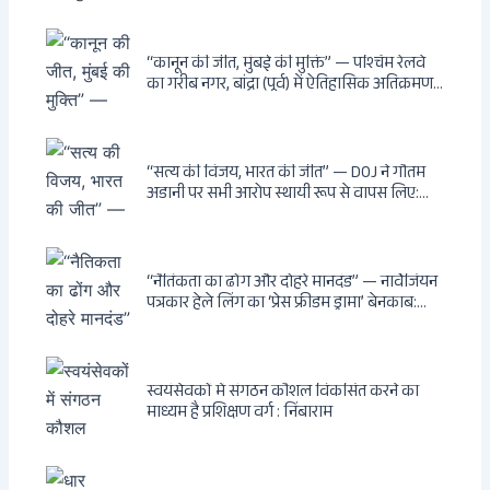
अनधिकृत निर्माण, 17 प्रॉपर्टी KMC के रडार पर,
Leaps & Bounds से कोयला घोटाले तक — एक
वंशवाद के भ्रष्टाचार की सम्पूर्ण कहानी
“कानून की जीत, मुंबई की मुक्ति” — पश्चिम रेलवे
का गरीब नगर, बांद्रा (पूर्व) में ऐतिहासिक अतिक्रमण-
विरोधी अभियान: बॉम्बे हाईकोर्ट के आदेश पर
बुलडोजर चला, अवैध बांग्लादेशी घुसपैठियों के अड्डों
पर पड़ी गाज, मुंबई के विकास का रास्ता साफ
“सत्य की विजय, भारत की जीत” — DOJ ने गौतम
अडानी पर सभी आरोप स्थायी रूप से वापस लिए:
Hindenburg से Deep State तक — भारत के
सबसे बड़े उद्योगपति के विरुद्ध उस वैश्विक षड्यंत्र
की सम्पूर्ण कहानी
“नैतिकता का ढोंग और दोहरे मानदंड” — नार्वेजियन
पत्रकार हेले लिंग का ‘प्रेस फ्रीडम ड्रामा’ बेनकाब:
Dagsavisen से Progressive Alliance तक —
एक ट्रांसनेशनल एंटी-इंडिया नेटवर्क की पूरी कहानी
स्वयंसेवकों में संगठन कौशल विकसित करने का
माध्यम है प्रशिक्षण वर्ग : निंबाराम