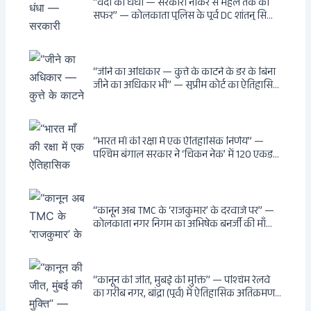
“वर्दी का धंधा — सरकारी नौकर से महल तक का
सफर” — कोलकाता पुलिस के पूर्व DC शांतनु सिन्हा
बिस्वास की वह “साम्राज्य” जो सरकारी तनख्वाह से
नहीं बन सकती: कांडी का हवेली, बल्लीगंज का फर्न
रोड आवास, ‘सोना पप्पू’ से संबंध, रेत तस्करी में
भूमिका — ED ने गिरफ्तार किया
“जीने का अधिकार — कुत्ते के काटने के डर के बिना
जीने का अधिकार भी” — सुप्रीम कोर्ट का ऐतिहासिक
फैसला: Article 21 के तहत नागरिकों को
सार्वजनिक स्थानों पर बेखौफ घूमने का अधिकार,
खतरनाक और पागल आवारा कुत्तों को इच्छामृत्यु की
अनुमति, राज्यों को 10 कड़े निर्देश
“भारत माँ की रक्षा में एक ऐतिहासिक निर्णय” —
पश्चिम बंगाल सरकार ने ‘चिकन नेक’ में 120 एकड़
भूमि भारत सरकार को हस्तांतरित की: CIA, ISI और
MSS के षड्यंत्र को करारा जवाब, पूर्वोत्तर को भारत से
काटने की साजिश ध्वस्त, सुवेंदु का वह निर्णय जिसने
दुश्मनों की नींद उड़ाई
“कानून अब TMC के ‘राजकुमार’ के दरवाजे पर” —
कोलकाता नगर निगम का अभिषेक बनर्जी की माँ
लता बनर्जी को नोटिस: कालीघाट रोड संपत्ति पर
अनधिकृत निर्माण, 17 प्रॉपर्टी KMC के रडार पर,
Leaps & Bounds से कोयला घोटाले तक — एक
वंशवाद के भ्रष्टाचार की सम्पूर्ण कहानी
“कानून की जीत, मुंबई की मुक्ति” — पश्चिम रेलवे
का गरीब नगर, बांद्रा (पूर्व) में ऐतिहासिक अतिक्रमण-
विरोधी अभियान: बॉम्बे हाईकोर्ट के आदेश पर