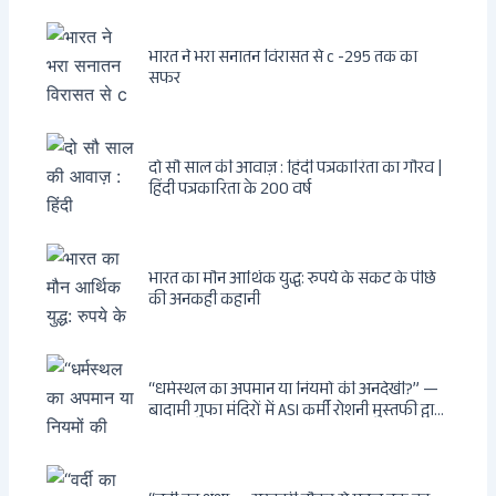
भारत ने भरा सनातन विरासत से c -295 तक का
सफर
दो सौ साल की आवाज़ : हिंदी पत्रकारिता का गौरव |
हिंदी पत्रकारिता के 200 वर्ष
भारत का मौन आर्थिक युद्ध: रुपये के संकट के पीछे
की अनकही कहानी
“धर्मस्थल का अपमान या नियमों की अनदेखी?” —
बादामी गुफा मंदिरों में ASI कर्मी रोशनी मुस्तफी द्वारा
जूते पहनकर प्रवेश पर भड़की हिंदू महिला पर्यटक:
वायरल वीडियो से उठे गहरे सवाल — मस्जिद में जूते
बंद, मंदिर में खुले?