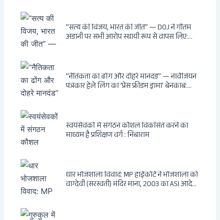
बुलडोजर चला, अवैध बांग्लादेशी घुसपैठियों के अड्डों
पर पड़ी गाज, मुंबई के विकास का रास्ता साफ
“सत्य की विजय, भारत की जीत” — DOJ ने गौतम
अडानी पर सभी आरोप स्थायी रूप से वापस लिए:
Hindenburg से Deep State तक — भारत के
सबसे बड़े उद्योगपति के विरुद्ध उस वैश्विक षड्यंत्र
की सम्पूर्ण कहानी
“नैतिकता का ढोंग और दोहरे मानदंड” — नार्वेजियन
पत्रकार हेले लिंग का ‘प्रेस फ्रीडम ड्रामा’ बेनकाब:
Dagsavisen से Progressive Alliance तक —
एक ट्रांसनेशनल एंटी-इंडिया नेटवर्क की पूरी कहानी
स्वयंसेवकों में संगठन कौशल विकसित करने का
माध्यम है प्रशिक्षण वर्ग : निंबाराम
धार भोजशाला विवाद: MP हाईकोर्ट ने भोजशाला को
वाग्देवी (सरस्वती) मंदिर माना, 2003 का ASI आदेश
खारिज