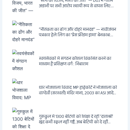
“सत्य की विजय, भारत की जीत” — DOJ ने गौतम
अडानी पर सभी आरोप स्थायी रूप से वापस लिए:
Hindenburg से Deep State तक — भारत के
सबसे बड़े उद्योगपति के विरुद्ध उस वैश्विक षड्यंत्र
की सम्पूर्ण कहानी
“नैतिकता का ढोंग और दोहरे मानदंड” — नार्वेजियन
पत्रकार हेले लिंग का ‘प्रेस फ्रीडम ड्रामा’ बेनकाब:
Dagsavisen से Progressive Alliance तक —
एक ट्रांसनेशनल एंटी-इंडिया नेटवर्क की पूरी कहानी
स्वयंसेवकों में संगठन कौशल विकसित करने का
माध्यम है प्रशिक्षण वर्ग : निंबाराम
धार भोजशाला विवाद: MP हाईकोर्ट ने भोजशाला को
वाग्देवी (सरस्वती) मंदिर माना, 2003 का ASI आदेश
खारिज
गुरुकुल में 1300 बेटियों को शिक्षा दे रहीं ‘दाताश्री’
खुद कभी स्कूल नहीं गईं, अब बेटियों को दे रही
संस्कार और अनुशासन की सीख