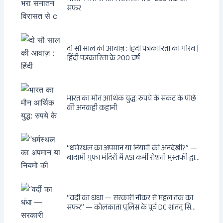
सफर
दो सौ साल की आवाज़ : हिंदी पत्रकारिता का गौरव |
हिंदी पत्रकारिता के 200 वर्ष
भारत का मौन आर्थिक युद्ध: रुपये के संकट के पीछे
की अनकही कहानी
“धर्मस्थल का अपमान या नियमों की अनदेखी?” —
बादामी गुफा मंदिरों में ASI कर्मी रोशनी मुस्तफी द्वारा
जूते पहनकर प्रवेश पर भड़की हिंदू महिला पर्यटक:
वायरल वीडियो से उठे गहरे सवाल — मस्जिद में जूते
बंद, मंदिर में खुले?
“वर्दी का धंधा — सरकारी नौकर से महल तक का
सफर” — कोलकाता पुलिस के पूर्व DC शांतनु सिन्हा
बिस्वास की वह “साम्राज्य” जो सरकारी तनख्वाह से