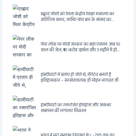
प्रह्लाद जोशी को मिला केंद्रीय शिक्षा मंत्रालय का
अतिरिक्त प्रभार, जानिए पांच बार के सांसद का
राजनीतिक सफर
पेपर लीक पर मोदी सरकार का बड़ा एक्शन: अब 10
साल की जेल, ₹10 करोड़ जुर्माना और 3 महीने में होगा
फैसला
हल्दीघाटी में प्रताप ही जीते थे, नैरेटिव बनाते हैं
इतिहासकार – सरसंघचालक डॉ मोहन भागवत जी
हल्दीघाटी का रक्तरंजित इतिहास और अकबर
सल्तनत की लगातार शिकस्त
भारत ने भरा सनातन विरासत से c -295 तक का