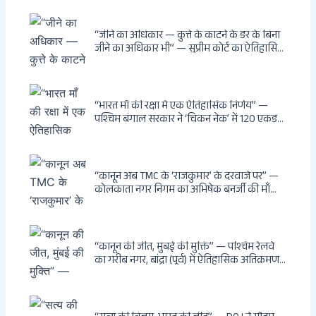
नहीं बन सकती: कांडी का हवेली, बल्लीगंज का फर्न
रोड आवास, ‘सोना पप्पू’ से संबंध, रेत तस्करी में
भूमिका — ED ने गिरफ्तार किया
“जीने का अधिकार — कुत्ते के काटने के डर के बिना
जीने का अधिकार भी” — सुप्रीम कोर्ट का ऐतिहासिक
फैसला: Article 21 के तहत नागरिकों को
सार्वजनिक स्थानों पर बेखौफ घूमने का अधिकार,
खतरनाक और पागल आवारा कुत्तों को इच्छामृत्यु की
अनुमति, राज्यों को 10 कड़े निर्देश
“भारत माँ की रक्षा में एक ऐतिहासिक निर्णय” —
पश्चिम बंगाल सरकार ने ‘चिकन नेक’ में 120 एकड़
भूमि भारत सरकार को हस्तांतरित की: CIA, ISI और
MSS के षड्यंत्र को करारा जवाब, पूर्वोत्तर को भारत से
काटने की साजिश ध्वस्त, सुवेंदु का वह निर्णय जिसने
दुश्मनों की नींद उड़ाई
“कानून अब TMC के ‘राजकुमार’ के दरवाजे पर” —
कोलकाता नगर निगम का अभिषेक बनर्जी की माँ
लता बनर्जी को नोटिस: कालीघाट रोड संपत्ति पर
अनधिकृत निर्माण, 17 प्रॉपर्टी KMC के रडार पर,
Leaps & Bounds से कोयला घोटाले तक — एक
वंशवाद के भ्रष्टाचार की सम्पूर्ण कहानी
“कानून की जीत, मुंबई की मुक्ति” — पश्चिम रेलवे
का गरीब नगर, बांद्रा (पूर्व) में ऐतिहासिक अतिक्रमण-
विरोधी अभियान: बॉम्बे हाईकोर्ट के आदेश पर
बुलडोजर चला, अवैध बांग्लादेशी घुसपैठियों के अड्डों
पर पड़ी गाज, मुंबई के विकास का रास्ता साफ