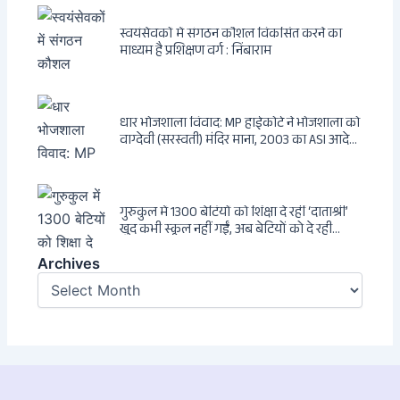
स्वयंसेवकों में संगठन कौशल विकसित करने का
माध्यम है प्रशिक्षण वर्ग : निंबाराम
धार भोजशाला विवाद: MP हाईकोर्ट ने भोजशाला को
वाग्देवी (सरस्वती) मंदिर माना, 2003 का ASI आदेश
खारिज
गुरुकुल में 1300 बेटियों को शिक्षा दे रहीं ‘दाताश्री’
खुद कभी स्कूल नहीं गईं, अब बेटियों को दे रही
संस्कार और अनुशासन की सीख
Archives
Archives