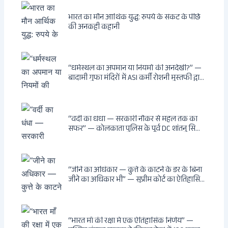
भारत का मौन आर्थिक युद्ध: रुपये के संकट के पीछे
की अनकही कहानी
“धर्मस्थल का अपमान या नियमों की अनदेखी?” —
बादामी गुफा मंदिरों में ASI कर्मी रोशनी मुस्तफी द्वारा
जूते पहनकर प्रवेश पर भड़की हिंदू महिला पर्यटक:
वायरल वीडियो से उठे गहरे सवाल — मस्जिद में जूते
बंद, मंदिर में खुले?
“वर्दी का धंधा — सरकारी नौकर से महल तक का
सफर” — कोलकाता पुलिस के पूर्व DC शांतनु सिन्हा
बिस्वास की वह “साम्राज्य” जो सरकारी तनख्वाह से
नहीं बन सकती: कांडी का हवेली, बल्लीगंज का फर्न
रोड आवास, ‘सोना पप्पू’ से संबंध, रेत तस्करी में
भूमिका — ED ने गिरफ्तार किया
“जीने का अधिकार — कुत्ते के काटने के डर के बिना
जीने का अधिकार भी” — सुप्रीम कोर्ट का ऐतिहासिक
फैसला: Article 21 के तहत नागरिकों को
सार्वजनिक स्थानों पर बेखौफ घूमने का अधिकार,
खतरनाक और पागल आवारा कुत्तों को इच्छामृत्यु की
अनुमति, राज्यों को 10 कड़े निर्देश
“भारत माँ की रक्षा में एक ऐतिहासिक निर्णय” —