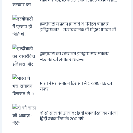
साल की जेल, ₹10 करोड़ जुर्माना और 3 महीने में होगा
फैसला
हल्दीघाटी में प्रताप ही जीते थे, नैरेटिव बनाते हैं
इतिहासकार – सरसंघचालक डॉ मोहन भागवत जी
हल्दीघाटी का रक्तरंजित इतिहास और अकबर
सल्तनत की लगातार शिकस्त
भारत ने भरा सनातन विरासत से c -295 तक का
सफर
दो सौ साल की आवाज़ : हिंदी पत्रकारिता का गौरव |
हिंदी पत्रकारिता के 200 वर्ष