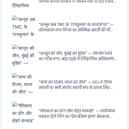
पश्चिम बंगाल सरकार ने ‘चिकन नेक’ में 120 एकड़
भूमि भारत सरकार को हस्तांतरित की: CIA, ISI और
MSS के षड्यंत्र को करारा जवाब, पूर्वोत्तर को भारत से
काटने की साजिश ध्वस्त, सुवेंदु का वह निर्णय जिसने
दुश्मनों की नींद उड़ाई
“कानून अब TMC के ‘राजकुमार’ के दरवाजे पर” —
कोलकाता नगर निगम का अभिषेक बनर्जी की माँ
लता बनर्जी को नोटिस: कालीघाट रोड संपत्ति पर
अनधिकृत निर्माण, 17 प्रॉपर्टी KMC के रडार पर,
Leaps & Bounds से कोयला घोटाले तक — एक
वंशवाद के भ्रष्टाचार की सम्पूर्ण कहानी
“कानून की जीत, मुंबई की मुक्ति” — पश्चिम रेलवे
का गरीब नगर, बांद्रा (पूर्व) में ऐतिहासिक अतिक्रमण-
विरोधी अभियान: बॉम्बे हाईकोर्ट के आदेश पर
बुलडोजर चला, अवैध बांग्लादेशी घुसपैठियों के अड्डों
पर पड़ी गाज, मुंबई के विकास का रास्ता साफ
“सत्य की विजय, भारत की जीत” — DOJ ने गौतम
अडानी पर सभी आरोप स्थायी रूप से वापस लिए:
Hindenburg से Deep State तक — भारत के
सबसे बड़े उद्योगपति के विरुद्ध उस वैश्विक षड्यंत्र
की सम्पूर्ण कहानी
“नैतिकता का ढोंग और दोहरे मानदंड” — नार्वेजियन
पत्रकार हेले लिंग का ‘प्रेस फ्रीडम ड्रामा’ बेनकाब:
Dagsavisen से Progressive Alliance तक —
एक ट्रांसनेशनल एंटी-इंडिया नेटवर्क की पूरी कहानी