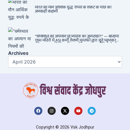
भारत का मौन आर्थिक युद्ध: रुपये के संकट के पीछे की
अनकही कहानी
“धर्मस्थल का अपमान या नियमों की अनदेखी?” — बादामी
गुफा मंदिरों में ASI कर्मी रोशनी मुस्तफी द्वारा जूते पहनकर
प्रवेश पर भड़की हिंदू महिला पर्यटक: वायरल वीडियो से उठे
गहरे सवाल — मस्जिद में जूते बंद, मंदिर में खुले?
Archives
Archives
F
I
X
Y
T
a
n
-
o
e
c
s
t
u
l
e
t
w
t
e
b
a
i
u
g
Copyright © 2026 Vsk Jodhpur
o
g
t
b
r