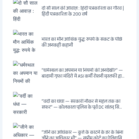
दो सौ साल की आवाज़ : हिंदी पत्रकारिता का गौरव |
हिंदी पत्रकारिता के 200 वर्ष
भारत का मौन आर्थिक युद्ध: रुपये के संकट के पीछे
की अनकही कहानी
“धर्मस्थल का अपमान या नियमों की अनदेखी?” —
बादामी गुफा मंदिरों में ASI कर्मी रोशनी मुस्तफी द्वारा
जूते पहनकर प्रवेश पर भड़की हिंदू महिला पर्यटक:
वायरल वीडियो से उठे गहरे सवाल — मस्जिद में जूते
बंद, मंदिर में खुले?
“वर्दी का धंधा — सरकारी नौकर से महल तक का
सफर” — कोलकाता पुलिस के पूर्व DC शांतनु सिन्हा
बिस्वास की वह “साम्राज्य” जो सरकारी तनख्वाह से
नहीं बन सकती: कांडी का हवेली, बल्लीगंज का फर्न
रोड आवास, ‘सोना पप्पू’ से संबंध, रेत तस्करी में
भूमिका — ED ने गिरफ्तार किया
“जीने का अधिकार — कुत्ते के काटने के डर के बिना
जीने का अधिकार भी” — सुप्रीम कोर्ट का ऐतिहासिक