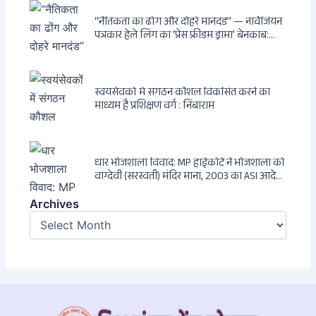
की सम्पूर्ण कहानी
“नैतिकता का ढोंग और दोहरे मानदंड” — नार्वेजियन
पत्रकार हेले लिंग का ‘प्रेस फ्रीडम ड्रामा’ बेनकाब:
Dagsavisen से Progressive Alliance तक —
एक ट्रांसनेशनल एंटी-इंडिया नेटवर्क की पूरी कहानी
स्वयंसेवकों में संगठन कौशल विकसित करने का
माध्यम है प्रशिक्षण वर्ग : निंबाराम
धार भोजशाला विवाद: MP हाईकोर्ट ने भोजशाला को
वाग्देवी (सरस्वती) मंदिर माना, 2003 का ASI आदेश
खारिज
Archives
Archives