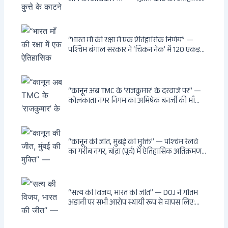
फैसला: Article 21 के तहत नागरिकों को
सार्वजनिक स्थानों पर बेखौफ घूमने का अधिकार,
खतरनाक और पागल आवारा कुत्तों को इच्छामृत्यु की
अनुमति, राज्यों को 10 कड़े निर्देश
“भारत माँ की रक्षा में एक ऐतिहासिक निर्णय” —
पश्चिम बंगाल सरकार ने ‘चिकन नेक’ में 120 एकड़
भूमि भारत सरकार को हस्तांतरित की: CIA, ISI और
MSS के षड्यंत्र को करारा जवाब, पूर्वोत्तर को भारत से
काटने की साजिश ध्वस्त, सुवेंदु का वह निर्णय जिसने
दुश्मनों की नींद उड़ाई
“कानून अब TMC के ‘राजकुमार’ के दरवाजे पर” —
कोलकाता नगर निगम का अभिषेक बनर्जी की माँ
लता बनर्जी को नोटिस: कालीघाट रोड संपत्ति पर
अनधिकृत निर्माण, 17 प्रॉपर्टी KMC के रडार पर,
Leaps & Bounds से कोयला घोटाले तक — एक
वंशवाद के भ्रष्टाचार की सम्पूर्ण कहानी
“कानून की जीत, मुंबई की मुक्ति” — पश्चिम रेलवे
का गरीब नगर, बांद्रा (पूर्व) में ऐतिहासिक अतिक्रमण-
विरोधी अभियान: बॉम्बे हाईकोर्ट के आदेश पर
बुलडोजर चला, अवैध बांग्लादेशी घुसपैठियों के अड्डों
पर पड़ी गाज, मुंबई के विकास का रास्ता साफ
“सत्य की विजय, भारत की जीत” — DOJ ने गौतम
अडानी पर सभी आरोप स्थायी रूप से वापस लिए:
Hindenburg से Deep State तक — भारत के
सबसे बड़े उद्योगपति के विरुद्ध उस वैश्विक षड्यंत्र