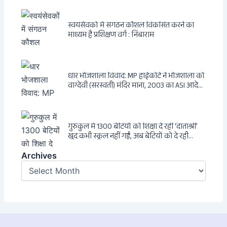
एक ट्रांसनेशनल एंटी-इंडिया नेटवर्क की पूरी कहानी
स्वयंसेवकों में संगठन कौशल विकसित करने का
माध्यम है प्रशिक्षण वर्ग : निंबाराम
धार भोजशाला विवाद: MP हाईकोर्ट ने भोजशाला को
वाग्देवी (सरस्वती) मंदिर माना, 2003 का ASI आदेश
खारिज
गुरुकुल में 1300 बेटियों को शिक्षा दे रहीं ‘दाताश्री’
खुद कभी स्कूल नहीं गईं, अब बेटियों को दे रही
संस्कार और अनुशासन की सीख
Archives
Archives