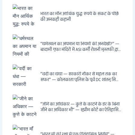
भारत का मौन आर्थिक युद्ध: रुपये के संकट के पीछे
की अनकही कहानी
“धर्मस्थल का अपमान या नियमों की अनदेखी?” —
बादामी गुफा मंदिरों में ASI कर्मी रोशनी मुस्तफी द्वारा
जूते पहनकर प्रवेश पर भड़की हिंदू महिला पर्यटक:
वायरल वीडियो से उठे गहरे सवाल — मस्जिद में जूते
बंद, मंदिर में खुले?
“वर्दी का धंधा — सरकारी नौकर से महल तक का
सफर” — कोलकाता पुलिस के पूर्व DC शांतनु सिन्हा
बिस्वास की वह “साम्राज्य” जो सरकारी तनख्वाह से
नहीं बन सकती: कांडी का हवेली, बल्लीगंज का फर्न
रोड आवास, ‘सोना पप्पू’ से संबंध, रेत तस्करी में
भूमिका — ED ने गिरफ्तार किया
“जीने का अधिकार — कुत्ते के काटने के डर के बिना
जीने का अधिकार भी” — सुप्रीम कोर्ट का ऐतिहासिक
फैसला: Article 21 के तहत नागरिकों को
सार्वजनिक स्थानों पर बेखौफ घूमने का अधिकार,
खतरनाक और पागल आवारा कुत्तों को इच्छामृत्यु की
अनुमति, राज्यों को 10 कड़े निर्देश
“भारत माँ की रक्षा में एक ऐतिहासिक निर्णय” —