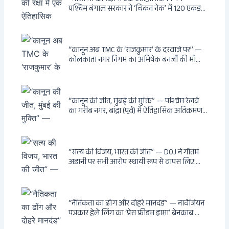
पश्चिम बंगाल सरकार ने ‘चिकन नेक’ में 120 एकड़
भूमि भारत सरकार को हस्तांतरित की: CIA, ISI और
MSS के षड्यंत्र को करारा जवाब, पूर्वोत्तर को भारत से
काटने की साजिश ध्वस्त, सुवेंदु का वह निर्णय जिसने
दुश्मनों की नींद उड़ाई
“कानून अब TMC के ‘राजकुमार’ के दरवाजे पर” —
कोलकाता नगर निगम का अभिषेक बनर्जी की माँ
लता बनर्जी को नोटिस: कालीघाट रोड संपत्ति पर
अनधिकृत निर्माण, 17 प्रॉपर्टी KMC के रडार पर,
Leaps & Bounds से कोयला घोटाले तक — एक
वंशवाद के भ्रष्टाचार की सम्पूर्ण कहानी
“कानून की जीत, मुंबई की मुक्ति” — पश्चिम रेलवे
का गरीब नगर, बांद्रा (पूर्व) में ऐतिहासिक अतिक्रमण-
विरोधी अभियान: बॉम्बे हाईकोर्ट के आदेश पर
बुलडोजर चला, अवैध बांग्लादेशी घुसपैठियों के अड्डों
पर पड़ी गाज, मुंबई के विकास का रास्ता साफ
“सत्य की विजय, भारत की जीत” — DOJ ने गौतम
अडानी पर सभी आरोप स्थायी रूप से वापस लिए:
Hindenburg से Deep State तक — भारत के
सबसे बड़े उद्योगपति के विरुद्ध उस वैश्विक षड्यंत्र
की सम्पूर्ण कहानी
“नैतिकता का ढोंग और दोहरे मानदंड” — नार्वेजियन
पत्रकार हेले लिंग का ‘प्रेस फ्रीडम ड्रामा’ बेनकाब:
Dagsavisen से Progressive Alliance तक —