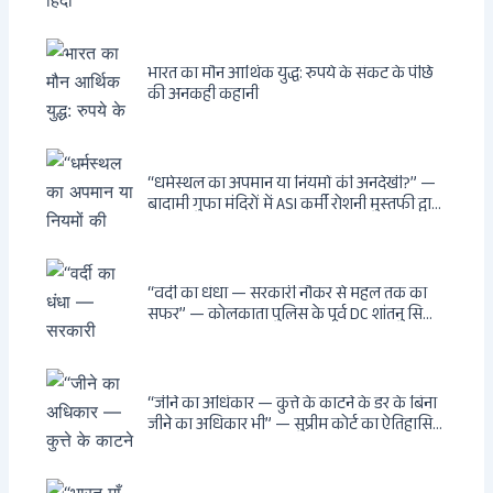
भारत का मौन आर्थिक युद्ध: रुपये के संकट के पीछे
की अनकही कहानी
“धर्मस्थल का अपमान या नियमों की अनदेखी?” —
बादामी गुफा मंदिरों में ASI कर्मी रोशनी मुस्तफी द्वारा
जूते पहनकर प्रवेश पर भड़की हिंदू महिला पर्यटक:
वायरल वीडियो से उठे गहरे सवाल — मस्जिद में जूते
बंद, मंदिर में खुले?
“वर्दी का धंधा — सरकारी नौकर से महल तक का
सफर” — कोलकाता पुलिस के पूर्व DC शांतनु सिन्हा
बिस्वास की वह “साम्राज्य” जो सरकारी तनख्वाह से
नहीं बन सकती: कांडी का हवेली, बल्लीगंज का फर्न
रोड आवास, ‘सोना पप्पू’ से संबंध, रेत तस्करी में
भूमिका — ED ने गिरफ्तार किया
“जीने का अधिकार — कुत्ते के काटने के डर के बिना
जीने का अधिकार भी” — सुप्रीम कोर्ट का ऐतिहासिक
फैसला: Article 21 के तहत नागरिकों को
सार्वजनिक स्थानों पर बेखौफ घूमने का अधिकार,
खतरनाक और पागल आवारा कुत्तों को इच्छामृत्यु की