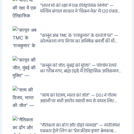
अनुमति, राज्यों को 10 कड़े निर्देश
“भारत माँ की रक्षा में एक ऐतिहासिक निर्णय” —
पश्चिम बंगाल सरकार ने ‘चिकन नेक’ में 120 एकड़
भूमि भारत सरकार को हस्तांतरित की: CIA, ISI और
MSS के षड्यंत्र को करारा जवाब, पूर्वोत्तर को भारत से
काटने की साजिश ध्वस्त, सुवेंदु का वह निर्णय जिसने
दुश्मनों की नींद उड़ाई
“कानून अब TMC के ‘राजकुमार’ के दरवाजे पर” —
कोलकाता नगर निगम का अभिषेक बनर्जी की माँ
लता बनर्जी को नोटिस: कालीघाट रोड संपत्ति पर
अनधिकृत निर्माण, 17 प्रॉपर्टी KMC के रडार पर,
Leaps & Bounds से कोयला घोटाले तक — एक
वंशवाद के भ्रष्टाचार की सम्पूर्ण कहानी
“कानून की जीत, मुंबई की मुक्ति” — पश्चिम रेलवे
का गरीब नगर, बांद्रा (पूर्व) में ऐतिहासिक अतिक्रमण-
विरोधी अभियान: बॉम्बे हाईकोर्ट के आदेश पर
बुलडोजर चला, अवैध बांग्लादेशी घुसपैठियों के अड्डों
पर पड़ी गाज, मुंबई के विकास का रास्ता साफ
“सत्य की विजय, भारत की जीत” — DOJ ने गौतम
अडानी पर सभी आरोप स्थायी रूप से वापस लिए:
Hindenburg से Deep State तक — भारत के
सबसे बड़े उद्योगपति के विरुद्ध उस वैश्विक षड्यंत्र
की सम्पूर्ण कहानी
“नैतिकता का ढोंग और दोहरे मानदंड” — नार्वेजियन
पत्रकार हेले लिंग का ‘प्रेस फ्रीडम ड्रामा’ बेनकाब: