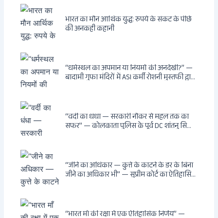
भारत का मौन आर्थिक युद्ध: रुपये के संकट के पीछे
की अनकही कहानी
“धर्मस्थल का अपमान या नियमों की अनदेखी?” —
बादामी गुफा मंदिरों में ASI कर्मी रोशनी मुस्तफी द्वारा
जूते पहनकर प्रवेश पर भड़की हिंदू महिला पर्यटक:
वायरल वीडियो से उठे गहरे सवाल — मस्जिद में जूते
बंद, मंदिर में खुले?
“वर्दी का धंधा — सरकारी नौकर से महल तक का
सफर” — कोलकाता पुलिस के पूर्व DC शांतनु सिन्हा
बिस्वास की वह “साम्राज्य” जो सरकारी तनख्वाह से
नहीं बन सकती: कांडी का हवेली, बल्लीगंज का फर्न
रोड आवास, ‘सोना पप्पू’ से संबंध, रेत तस्करी में
भूमिका — ED ने गिरफ्तार किया
“जीने का अधिकार — कुत्ते के काटने के डर के बिना
जीने का अधिकार भी” — सुप्रीम कोर्ट का ऐतिहासिक
फैसला: Article 21 के तहत नागरिकों को
सार्वजनिक स्थानों पर बेखौफ घूमने का अधिकार,
खतरनाक और पागल आवारा कुत्तों को इच्छामृत्यु की
अनुमति, राज्यों को 10 कड़े निर्देश
“भारत माँ की रक्षा में एक ऐतिहासिक निर्णय” —