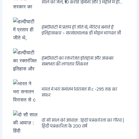
साल की जेल, ₹10 करोड़ जुर्माना और 3 महीने में होगा
फैसला
हल्दीघाटी में प्रताप ही जीते थे, नैरेटिव बनाते हैं
इतिहासकार – सरसंघचालक डॉ मोहन भागवत जी
हल्दीघाटी का रक्तरंजित इतिहास और अकबर
सल्तनत की लगातार शिकस्त
भारत ने भरा सनातन विरासत से c -295 तक का
सफर
दो सौ साल की आवाज़ : हिंदी पत्रकारिता का गौरव |
हिंदी पत्रकारिता के 200 वर्ष