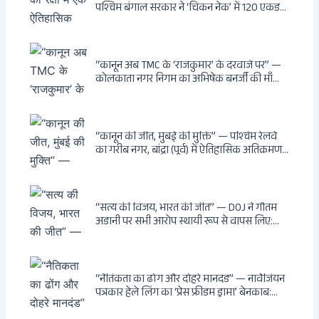
पश्चिम बंगाल सरकार ने ‘चिकन नेक’ में 120 एकड़
भूमि भारत सरकार को हस्तांतरित की: CIA, ISI और
MSS के षड्यंत्र को करारा जवाब, पूर्वोत्तर को भारत से
काटने की साजिश ध्वस्त, सुवेंदु का वह निर्णय जिसने
दुश्मनों की नींद उड़ाई
“कानून अब TMC के ‘राजकुमार’ के दरवाजे पर” —
कोलकाता नगर निगम का अभिषेक बनर्जी की माँ
लता बनर्जी को नोटिस: कालीघाट रोड संपत्ति पर
अनधिकृत निर्माण, 17 प्रॉपर्टी KMC के रडार पर,
Leaps & Bounds से कोयला घोटाले तक — एक
वंशवाद के भ्रष्टाचार की सम्पूर्ण कहानी
“कानून की जीत, मुंबई की मुक्ति” — पश्चिम रेलवे
का गरीब नगर, बांद्रा (पूर्व) में ऐतिहासिक अतिक्रमण-
विरोधी अभियान: बॉम्बे हाईकोर्ट के आदेश पर
बुलडोजर चला, अवैध बांग्लादेशी घुसपैठियों के अड्डों
पर पड़ी गाज, मुंबई के विकास का रास्ता साफ
“सत्य की विजय, भारत की जीत” — DOJ ने गौतम
अडानी पर सभी आरोप स्थायी रूप से वापस लिए:
Hindenburg से Deep State तक — भारत के
सबसे बड़े उद्योगपति के विरुद्ध उस वैश्विक षड्यंत्र
की सम्पूर्ण कहानी
“नैतिकता का ढोंग और दोहरे मानदंड” — नार्वेजियन
पत्रकार हेले लिंग का ‘प्रेस फ्रीडम ड्रामा’ बेनकाब:
Dagsavisen से Progressive Alliance तक —