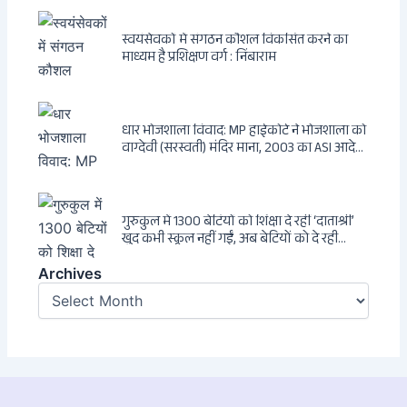
एक ट्रांसनेशनल एंटी-इंडिया नेटवर्क की पूरी कहानी
स्वयंसेवकों में संगठन कौशल विकसित करने का
माध्यम है प्रशिक्षण वर्ग : निंबाराम
धार भोजशाला विवाद: MP हाईकोर्ट ने भोजशाला को
वाग्देवी (सरस्वती) मंदिर माना, 2003 का ASI आदेश
खारिज
गुरुकुल में 1300 बेटियों को शिक्षा दे रहीं ‘दाताश्री’
खुद कभी स्कूल नहीं गईं, अब बेटियों को दे रही
संस्कार और अनुशासन की सीख
Archives
Archives