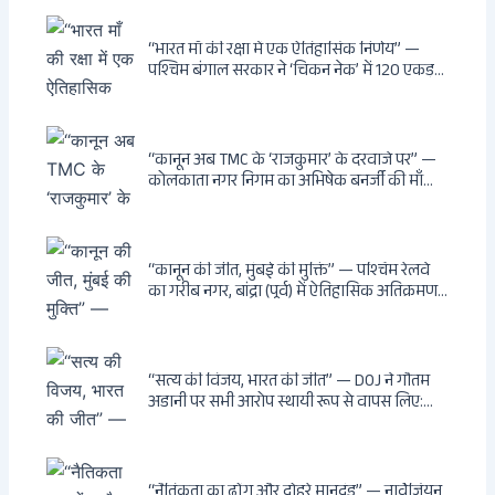
सार्वजनिक स्थानों पर बेखौफ घूमने का अधिकार,
खतरनाक और पागल आवारा कुत्तों को इच्छामृत्यु की
अनुमति, राज्यों को 10 कड़े निर्देश
“भारत माँ की रक्षा में एक ऐतिहासिक निर्णय” —
पश्चिम बंगाल सरकार ने ‘चिकन नेक’ में 120 एकड़
भूमि भारत सरकार को हस्तांतरित की: CIA, ISI और
MSS के षड्यंत्र को करारा जवाब, पूर्वोत्तर को भारत से
काटने की साजिश ध्वस्त, सुवेंदु का वह निर्णय जिसने
दुश्मनों की नींद उड़ाई
“कानून अब TMC के ‘राजकुमार’ के दरवाजे पर” —
कोलकाता नगर निगम का अभिषेक बनर्जी की माँ
लता बनर्जी को नोटिस: कालीघाट रोड संपत्ति पर
अनधिकृत निर्माण, 17 प्रॉपर्टी KMC के रडार पर,
Leaps & Bounds से कोयला घोटाले तक — एक
वंशवाद के भ्रष्टाचार की सम्पूर्ण कहानी
“कानून की जीत, मुंबई की मुक्ति” — पश्चिम रेलवे
का गरीब नगर, बांद्रा (पूर्व) में ऐतिहासिक अतिक्रमण-
विरोधी अभियान: बॉम्बे हाईकोर्ट के आदेश पर
बुलडोजर चला, अवैध बांग्लादेशी घुसपैठियों के अड्डों
पर पड़ी गाज, मुंबई के विकास का रास्ता साफ
“सत्य की विजय, भारत की जीत” — DOJ ने गौतम
अडानी पर सभी आरोप स्थायी रूप से वापस लिए:
Hindenburg से Deep State तक — भारत के
सबसे बड़े उद्योगपति के विरुद्ध उस वैश्विक षड्यंत्र
की सम्पूर्ण कहानी
“नैतिकता का ढोंग और दोहरे मानदंड” — नार्वेजियन