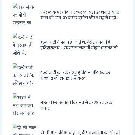
पेपर लीक पर मोदी सरकार का बड़ा एक्शन: अब 10
साल की जेल, ₹10 करोड़ जुर्माना और 3 महीने में होगा
फैसला
हल्दीघाटी में प्रताप ही जीते थे, नैरेटिव बनाते हैं
इतिहासकार – सरसंघचालक डॉ मोहन भागवत जी
हल्दीघाटी का रक्तरंजित इतिहास और अकबर
सल्तनत की लगातार शिकस्त
भारत ने भरा सनातन विरासत से c -295 तक का
सफर
दो सौ साल की आवाज़ : हिंदी पत्रकारिता का गौरव |