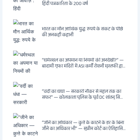
हिंदी पत्रकारिता के 200 वर्ष
भारत का मौन आर्थिक युद्ध: रुपये के संकट के पीछे
की अनकही कहानी
“धर्मस्थल का अपमान या नियमों की अनदेखी?” —
बादामी गुफा मंदिरों में ASI कर्मी रोशनी मुस्तफी द्वारा
जूते पहनकर प्रवेश पर भड़की हिंदू महिला पर्यटक:
वायरल वीडियो से उठे गहरे सवाल — मस्जिद में जूते
बंद, मंदिर में खुले?
“वर्दी का धंधा — सरकारी नौकर से महल तक का
सफर” — कोलकाता पुलिस के पूर्व DC शांतनु सिन्हा
बिस्वास की वह “साम्राज्य” जो सरकारी तनख्वाह से
नहीं बन सकती: कांडी का हवेली, बल्लीगंज का फर्न
रोड आवास, ‘सोना पप्पू’ से संबंध, रेत तस्करी में
भूमिका — ED ने गिरफ्तार किया
“जीने का अधिकार — कुत्ते के काटने के डर के बिना
जीने का अधिकार भी” — सुप्रीम कोर्ट का ऐतिहासिक
फैसला: Article 21 के तहत नागरिकों को