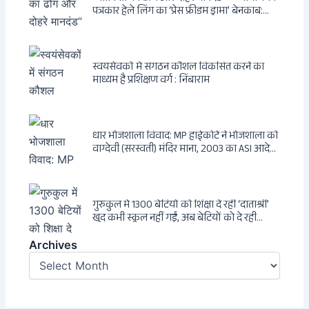
पत्रकार हेले लिंग का ‘प्रेस फ्रीडम ड्रामा’ बेनकाब:
Dagsavisen से Progressive Alliance तक —
एक ट्रांसनेशनल एंटी-इंडिया नेटवर्क की पूरी कहानी
स्वयंसेवकों में संगठन कौशल विकसित करने का
माध्यम है प्रशिक्षण वर्ग : निंबाराम
धार भोजशाला विवाद: MP हाईकोर्ट ने भोजशाला को
वाग्देवी (सरस्वती) मंदिर माना, 2003 का ASI आदेश
खारिज
गुरुकुल में 1300 बेटियों को शिक्षा दे रहीं ‘दाताश्री’
खुद कभी स्कूल नहीं गईं, अब बेटियों को दे रही
संस्कार और अनुशासन की सीख
Archives
Archives