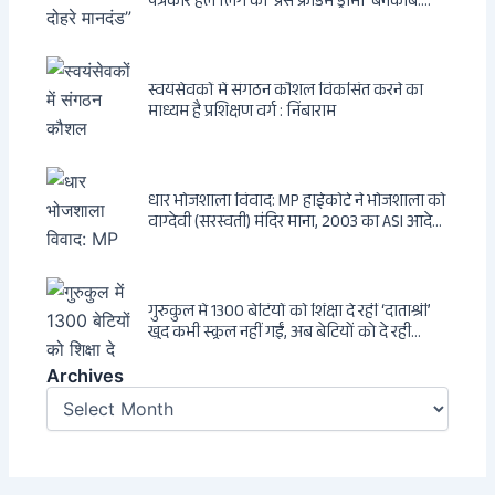
पत्रकार हेले लिंग का ‘प्रेस फ्रीडम ड्रामा’ बेनकाब:
Dagsavisen से Progressive Alliance तक —
एक ट्रांसनेशनल एंटी-इंडिया नेटवर्क की पूरी कहानी
स्वयंसेवकों में संगठन कौशल विकसित करने का
माध्यम है प्रशिक्षण वर्ग : निंबाराम
धार भोजशाला विवाद: MP हाईकोर्ट ने भोजशाला को
वाग्देवी (सरस्वती) मंदिर माना, 2003 का ASI आदेश
खारिज
गुरुकुल में 1300 बेटियों को शिक्षा दे रहीं ‘दाताश्री’
खुद कभी स्कूल नहीं गईं, अब बेटियों को दे रही
संस्कार और अनुशासन की सीख
Archives
Archives