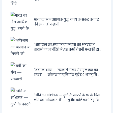
भारत का मौन आर्थिक युद्ध: रुपये के संकट के पीछे
की अनकही कहानी
“धर्मस्थल का अपमान या नियमों की अनदेखी?” —
बादामी गुफा मंदिरों में ASI कर्मी रोशनी मुस्तफी द्वारा
जूते पहनकर प्रवेश पर भड़की हिंदू महिला पर्यटक:
वायरल वीडियो से उठे गहरे सवाल — मस्जिद में जूते
बंद, मंदिर में खुले?
“वर्दी का धंधा — सरकारी नौकर से महल तक का
सफर” — कोलकाता पुलिस के पूर्व DC शांतनु सिन्हा
बिस्वास की वह “साम्राज्य” जो सरकारी तनख्वाह से
नहीं बन सकती: कांडी का हवेली, बल्लीगंज का फर्न
रोड आवास, ‘सोना पप्पू’ से संबंध, रेत तस्करी में
भूमिका — ED ने गिरफ्तार किया
“जीने का अधिकार — कुत्ते के काटने के डर के बिना
जीने का अधिकार भी” — सुप्रीम कोर्ट का ऐतिहासिक
फैसला: Article 21 के तहत नागरिकों को
सार्वजनिक स्थानों पर बेखौफ घूमने का अधिकार,