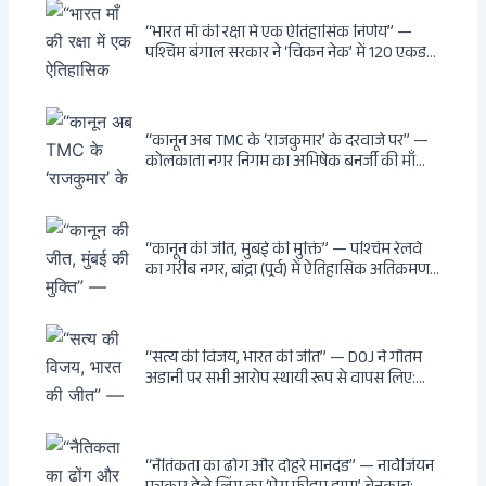
खतरनाक और पागल आवारा कुत्तों को इच्छामृत्यु की
अनुमति, राज्यों को 10 कड़े निर्देश
“भारत माँ की रक्षा में एक ऐतिहासिक निर्णय” —
पश्चिम बंगाल सरकार ने ‘चिकन नेक’ में 120 एकड़
भूमि भारत सरकार को हस्तांतरित की: CIA, ISI और
MSS के षड्यंत्र को करारा जवाब, पूर्वोत्तर को भारत से
काटने की साजिश ध्वस्त, सुवेंदु का वह निर्णय जिसने
दुश्मनों की नींद उड़ाई
“कानून अब TMC के ‘राजकुमार’ के दरवाजे पर” —
कोलकाता नगर निगम का अभिषेक बनर्जी की माँ
लता बनर्जी को नोटिस: कालीघाट रोड संपत्ति पर
अनधिकृत निर्माण, 17 प्रॉपर्टी KMC के रडार पर,
Leaps & Bounds से कोयला घोटाले तक — एक
वंशवाद के भ्रष्टाचार की सम्पूर्ण कहानी
“कानून की जीत, मुंबई की मुक्ति” — पश्चिम रेलवे
का गरीब नगर, बांद्रा (पूर्व) में ऐतिहासिक अतिक्रमण-
विरोधी अभियान: बॉम्बे हाईकोर्ट के आदेश पर
बुलडोजर चला, अवैध बांग्लादेशी घुसपैठियों के अड्डों
पर पड़ी गाज, मुंबई के विकास का रास्ता साफ
“सत्य की विजय, भारत की जीत” — DOJ ने गौतम
अडानी पर सभी आरोप स्थायी रूप से वापस लिए:
Hindenburg से Deep State तक — भारत के
सबसे बड़े उद्योगपति के विरुद्ध उस वैश्विक षड्यंत्र
की सम्पूर्ण कहानी
“नैतिकता का ढोंग और दोहरे मानदंड” — नार्वेजियन