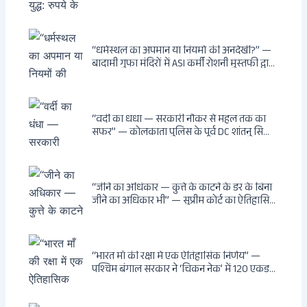
“धर्मस्थल का अपमान या नियमों की अनदेखी?” —
बादामी गुफा मंदिरों में ASI कर्मी रोशनी मुस्तफी द्वारा
जूते पहनकर प्रवेश पर भड़की हिंदू महिला पर्यटक:
वायरल वीडियो से उठे गहरे सवाल — मस्जिद में जूते
बंद, मंदिर में खुले?
“वर्दी का धंधा — सरकारी नौकर से महल तक का
सफर” — कोलकाता पुलिस के पूर्व DC शांतनु सिन्हा
बिस्वास की वह “साम्राज्य” जो सरकारी तनख्वाह से
नहीं बन सकती: कांडी का हवेली, बल्लीगंज का फर्न
रोड आवास, ‘सोना पप्पू’ से संबंध, रेत तस्करी में
भूमिका — ED ने गिरफ्तार किया
“जीने का अधिकार — कुत्ते के काटने के डर के बिना
जीने का अधिकार भी” — सुप्रीम कोर्ट का ऐतिहासिक
फैसला: Article 21 के तहत नागरिकों को
सार्वजनिक स्थानों पर बेखौफ घूमने का अधिकार,
खतरनाक और पागल आवारा कुत्तों को इच्छामृत्यु की
अनुमति, राज्यों को 10 कड़े निर्देश
“भारत माँ की रक्षा में एक ऐतिहासिक निर्णय” —
पश्चिम बंगाल सरकार ने ‘चिकन नेक’ में 120 एकड़
भूमि भारत सरकार को हस्तांतरित की: CIA, ISI और
MSS के षड्यंत्र को करारा जवाब, पूर्वोत्तर को भारत से