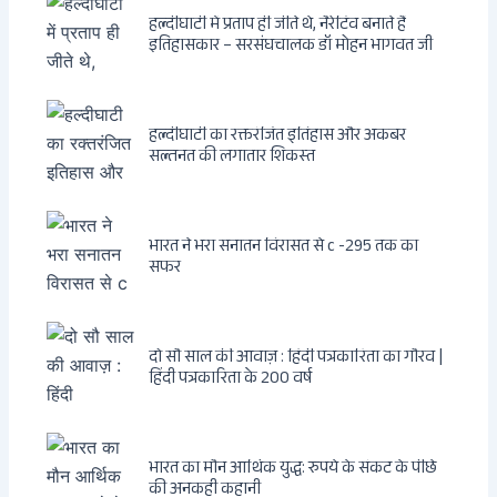
हल्दीघाटी में प्रताप ही जीते थे, नैरेटिव बनाते हैं
इतिहासकार – सरसंघचालक डॉ मोहन भागवत जी
हल्दीघाटी का रक्तरंजित इतिहास और अकबर
सल्तनत की लगातार शिकस्त
भारत ने भरा सनातन विरासत से c -295 तक का
सफर
दो सौ साल की आवाज़ : हिंदी पत्रकारिता का गौरव |
हिंदी पत्रकारिता के 200 वर्ष
भारत का मौन आर्थिक युद्ध: रुपये के संकट के पीछे
की अनकही कहानी