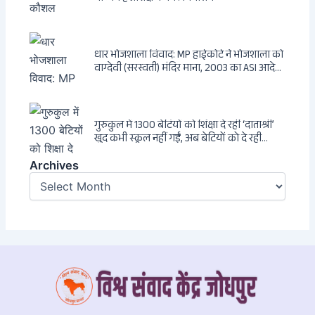
धार भोजशाला विवाद: MP हाईकोर्ट ने भोजशाला को
वाग्देवी (सरस्वती) मंदिर माना, 2003 का ASI आदेश
खारिज
गुरुकुल में 1300 बेटियों को शिक्षा दे रहीं ‘दाताश्री’
खुद कभी स्कूल नहीं गईं, अब बेटियों को दे रही
संस्कार और अनुशासन की सीख
Archives
Archives