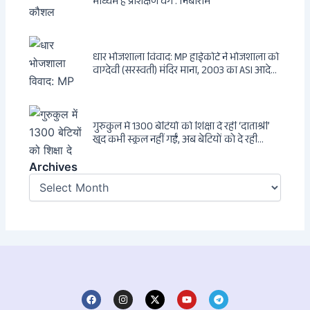
माध्यम है प्रशिक्षण वर्ग : निंबाराम
धार भोजशाला विवाद: MP हाईकोर्ट ने भोजशाला को
वाग्देवी (सरस्वती) मंदिर माना, 2003 का ASI आदेश
खारिज
गुरुकुल में 1300 बेटियों को शिक्षा दे रहीं ‘दाताश्री’
खुद कभी स्कूल नहीं गईं, अब बेटियों को दे रही
संस्कार और अनुशासन की सीख
Archives
Archives
F
I
X
Y
T
a
n
-
o
e