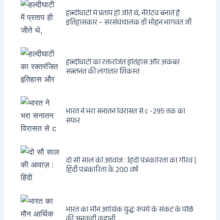
हल्दीघाटी में प्रताप ही जीते थे, नैरेटिव बनाते हैं
इतिहासकार – सरसंघचालक डॉ मोहन भागवत जी
हल्दीघाटी का रक्तरंजित इतिहास और अकबर
सल्तनत की लगातार शिकस्त
भारत ने भरा सनातन विरासत से c -295 तक का
सफर
दो सौ साल की आवाज़ : हिंदी पत्रकारिता का गौरव |
हिंदी पत्रकारिता के 200 वर्ष
भारत का मौन आर्थिक युद्ध: रुपये के संकट के पीछे
की अनकही कहानी