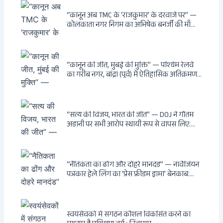
काटने की साजिश ध्वस्त, सुवेंदु का वह निर्णय जिसने
दुश्मनों की नींद उड़ाई
“कानून अब TMC के ‘राजकुमार’ के दरवाजे पर” —
कोलकाता नगर निगम का अभिषेक बनर्जी की माँ
लता बनर्जी को नोटिस: कालीघाट रोड संपत्ति पर
अनधिकृत निर्माण, 17 प्रॉपर्टी KMC के रडार पर,
Leaps & Bounds से कोयला घोटाले तक — एक
वंशवाद के भ्रष्टाचार की सम्पूर्ण कहानी
“कानून की जीत, मुंबई की मुक्ति” — पश्चिम रेलवे
का गरीब नगर, बांद्रा (पूर्व) में ऐतिहासिक अतिक्रमण-
विरोधी अभियान: बॉम्बे हाईकोर्ट के आदेश पर
बुलडोजर चला, अवैध बांग्लादेशी घुसपैठियों के अड्डों
पर पड़ी गाज, मुंबई के विकास का रास्ता साफ
“सत्य की विजय, भारत की जीत” — DOJ ने गौतम
अडानी पर सभी आरोप स्थायी रूप से वापस लिए:
Hindenburg से Deep State तक — भारत के
सबसे बड़े उद्योगपति के विरुद्ध उस वैश्विक षड्यंत्र
की सम्पूर्ण कहानी
“नैतिकता का ढोंग और दोहरे मानदंड” — नार्वेजियन
पत्रकार हेले लिंग का ‘प्रेस फ्रीडम ड्रामा’ बेनकाब:
Dagsavisen से Progressive Alliance तक —
एक ट्रांसनेशनल एंटी-इंडिया नेटवर्क की पूरी कहानी
स्वयंसेवकों में संगठन कौशल विकसित करने का