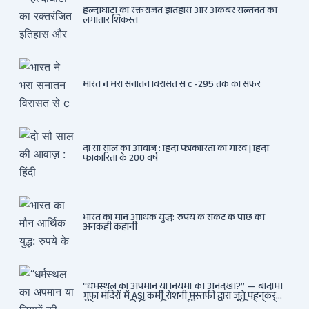
हल्दीघाटी का रक्तरंजित इतिहास और अकबर सल्तनत की
लगातार शिकस्त
भारत ने भरा सनातन विरासत से c -295 तक का सफर
दो सौ साल की आवाज़ : हिंदी पत्रकारिता का गौरव | हिंदी
पत्रकारिता के 200 वर्ष
भारत का मौन आर्थिक युद्ध: रुपये के संकट के पीछे की
अनकही कहानी
“धर्मस्थल का अपमान या नियमों की अनदेखी?” — बादामी
गुफा मंदिरों में ASI कर्मी रोशनी मुस्तफी द्वारा जूते पहनकर
प्रवेश पर भड़की हिंदू महिला पर्यटक: वायरल वीडियो से उठे