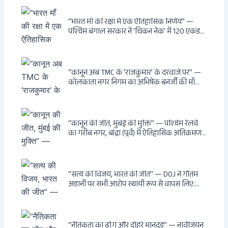
सार्वजनिक स्थानों पर बेखौफ घूमने का अधिकार,
खतरनाक और पागल आवारा कुत्तों को इच्छामृत्यु की
अनुमति, राज्यों को 10 कड़े निर्देश
“भारत माँ की रक्षा में एक ऐतिहासिक निर्णय” —
पश्चिम बंगाल सरकार ने ‘चिकन नेक’ में 120 एकड़
भूमि भारत सरकार को हस्तांतरित की: CIA, ISI और
MSS के षड्यंत्र को करारा जवाब, पूर्वोत्तर को भारत से
काटने की साजिश ध्वस्त, सुवेंदु का वह निर्णय जिसने
दुश्मनों की नींद उड़ाई
“कानून अब TMC के ‘राजकुमार’ के दरवाजे पर” —
कोलकाता नगर निगम का अभिषेक बनर्जी की माँ
लता बनर्जी को नोटिस: कालीघाट रोड संपत्ति पर
अनधिकृत निर्माण, 17 प्रॉपर्टी KMC के रडार पर,
Leaps & Bounds से कोयला घोटाले तक — एक
वंशवाद के भ्रष्टाचार की सम्पूर्ण कहानी
“कानून की जीत, मुंबई की मुक्ति” — पश्चिम रेलवे
का गरीब नगर, बांद्रा (पूर्व) में ऐतिहासिक अतिक्रमण-
विरोधी अभियान: बॉम्बे हाईकोर्ट के आदेश पर
बुलडोजर चला, अवैध बांग्लादेशी घुसपैठियों के अड्डों
पर पड़ी गाज, मुंबई के विकास का रास्ता साफ
“सत्य की विजय, भारत की जीत” — DOJ ने गौतम
अडानी पर सभी आरोप स्थायी रूप से वापस लिए:
Hindenburg से Deep State तक — भारत के
सबसे बड़े उद्योगपति के विरुद्ध उस वैश्विक षड्यंत्र
की सम्पूर्ण कहानी
“नैतिकता का ढोंग और दोहरे मानदंड” — नार्वेजियन