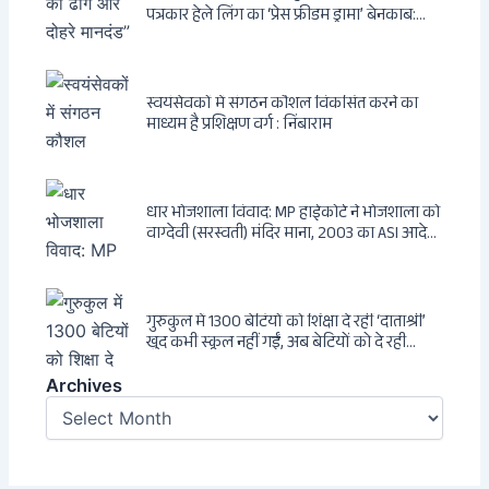
पत्रकार हेले लिंग का ‘प्रेस फ्रीडम ड्रामा’ बेनकाब:
Dagsavisen से Progressive Alliance तक —
एक ट्रांसनेशनल एंटी-इंडिया नेटवर्क की पूरी कहानी
स्वयंसेवकों में संगठन कौशल विकसित करने का
माध्यम है प्रशिक्षण वर्ग : निंबाराम
धार भोजशाला विवाद: MP हाईकोर्ट ने भोजशाला को
वाग्देवी (सरस्वती) मंदिर माना, 2003 का ASI आदेश
खारिज
गुरुकुल में 1300 बेटियों को शिक्षा दे रहीं ‘दाताश्री’
खुद कभी स्कूल नहीं गईं, अब बेटियों को दे रही
संस्कार और अनुशासन की सीख
Archives
Archives