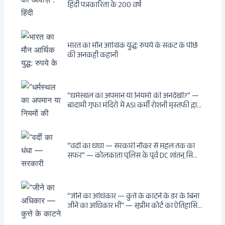
हिंदी पत्रकारिता के 200 वर्ष
भारत का मौन आर्थिक युद्ध: रुपये के संकट के पीछे
की अनकही कहानी
“धर्मस्थल का अपमान या नियमों की अनदेखी?” —
बादामी गुफा मंदिरों में ASI कर्मी रोशनी मुस्तफी द्वारा
जूते पहनकर प्रवेश पर भड़की हिंदू महिला पर्यटक:
वायरल वीडियो से उठे गहरे सवाल — मस्जिद में जूते
बंद, मंदिर में खुले?
“वर्दी का धंधा — सरकारी नौकर से महल तक का
सफर” — कोलकाता पुलिस के पूर्व DC शांतनु सिन्हा
बिस्वास की वह “साम्राज्य” जो सरकारी तनख्वाह से
नहीं बन सकती: कांडी का हवेली, बल्लीगंज का फर्न
रोड आवास, ‘सोना पप्पू’ से संबंध, रेत तस्करी में
भूमिका — ED ने गिरफ्तार किया
“जीने का अधिकार — कुत्ते के काटने के डर के बिना
जीने का अधिकार भी” — सुप्रीम कोर्ट का ऐतिहासिक
फैसला: Article 21 के तहत नागरिकों को