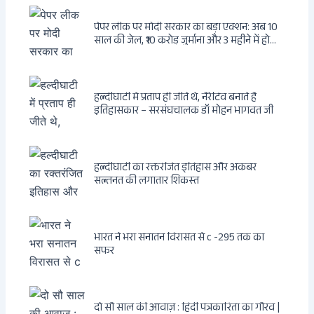
पेपर लीक पर मोदी सरकार का बड़ा एक्शन: अब 10
साल की जेल, ₹10 करोड़ जुर्माना और 3 महीने में होगा
फैसला
हल्दीघाटी में प्रताप ही जीते थे, नैरेटिव बनाते हैं
इतिहासकार – सरसंघचालक डॉ मोहन भागवत जी
हल्दीघाटी का रक्तरंजित इतिहास और अकबर
सल्तनत की लगातार शिकस्त
भारत ने भरा सनातन विरासत से c -295 तक का
सफर
दो सौ साल की आवाज़ : हिंदी पत्रकारिता का गौरव |