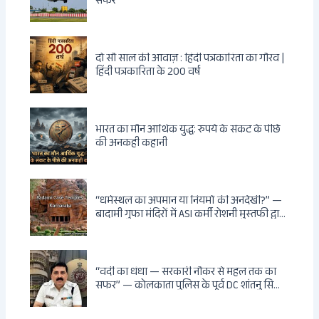
सफर
दो सौ साल की आवाज़ : हिंदी पत्रकारिता का गौरव |
हिंदी पत्रकारिता के 200 वर्ष
भारत का मौन आर्थिक युद्ध: रुपये के संकट के पीछे
की अनकही कहानी
“धर्मस्थल का अपमान या नियमों की अनदेखी?” —
बादामी गुफा मंदिरों में ASI कर्मी रोशनी मुस्तफी द्वारा
जूते पहनकर प्रवेश पर भड़की हिंदू महिला पर्यटक:
वायरल वीडियो से उठे गहरे सवाल — मस्जिद में जूते
बंद, मंदिर में खुले?
“वर्दी का धंधा — सरकारी नौकर से महल तक का
सफर” — कोलकाता पुलिस के पूर्व DC शांतनु सिन्हा
बिस्वास की वह “साम्राज्य” जो सरकारी तनख्वाह से
नहीं बन सकती: कांडी का हवेली, बल्लीगंज का फर्न