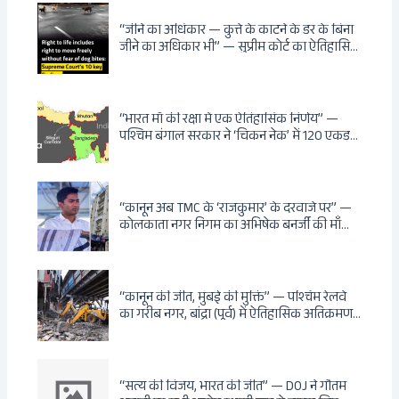
रोड आवास, ‘सोना पप्पू’ से संबंध, रेत तस्करी में
भूमिका — ED ने गिरफ्तार किया
“जीने का अधिकार — कुत्ते के काटने के डर के बिना
जीने का अधिकार भी” — सुप्रीम कोर्ट का ऐतिहासिक
फैसला: Article 21 के तहत नागरिकों को
सार्वजनिक स्थानों पर बेखौफ घूमने का अधिकार,
खतरनाक और पागल आवारा कुत्तों को इच्छामृत्यु की
अनुमति, राज्यों को 10 कड़े निर्देश
“भारत माँ की रक्षा में एक ऐतिहासिक निर्णय” —
पश्चिम बंगाल सरकार ने ‘चिकन नेक’ में 120 एकड़
भूमि भारत सरकार को हस्तांतरित की: CIA, ISI और
MSS के षड्यंत्र को करारा जवाब, पूर्वोत्तर को भारत से
काटने की साजिश ध्वस्त, सुवेंदु का वह निर्णय जिसने
दुश्मनों की नींद उड़ाई
“कानून अब TMC के ‘राजकुमार’ के दरवाजे पर” —
कोलकाता नगर निगम का अभिषेक बनर्जी की माँ
लता बनर्जी को नोटिस: कालीघाट रोड संपत्ति पर
अनधिकृत निर्माण, 17 प्रॉपर्टी KMC के रडार पर,
Leaps & Bounds से कोयला घोटाले तक — एक
वंशवाद के भ्रष्टाचार की सम्पूर्ण कहानी
“कानून की जीत, मुंबई की मुक्ति” — पश्चिम रेलवे
का गरीब नगर, बांद्रा (पूर्व) में ऐतिहासिक अतिक्रमण-
विरोधी अभियान: बॉम्बे हाईकोर्ट के आदेश पर
बुलडोजर चला, अवैध बांग्लादेशी घुसपैठियों के अड्डों
पर पड़ी गाज, मुंबई के विकास का रास्ता साफ
“सत्य की विजय, भारत की जीत” — DOJ ने गौतम