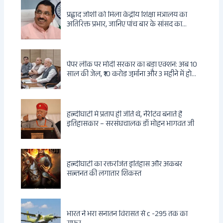
प्रह्लाद जोशी को मिला केंद्रीय शिक्षा मंत्रालय का
अतिरिक्त प्रभार, जानिए पांच बार के सांसद का
राजनीतिक सफर
पेपर लीक पर मोदी सरकार का बड़ा एक्शन: अब 10
साल की जेल, ₹10 करोड़ जुर्माना और 3 महीने में होगा
फैसला
हल्दीघाटी में प्रताप ही जीते थे, नैरेटिव बनाते हैं
इतिहासकार – सरसंघचालक डॉ मोहन भागवत जी
हल्दीघाटी का रक्तरंजित इतिहास और अकबर
सल्तनत की लगातार शिकस्त
भारत ने भरा सनातन विरासत से c -295 तक का