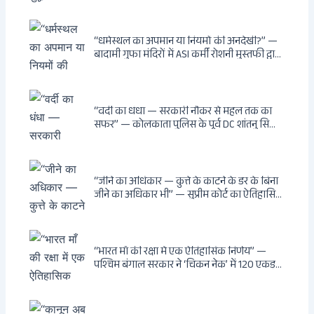
“धर्मस्थल का अपमान या नियमों की अनदेखी?” —
बादामी गुफा मंदिरों में ASI कर्मी रोशनी मुस्तफी द्वारा
जूते पहनकर प्रवेश पर भड़की हिंदू महिला पर्यटक:
वायरल वीडियो से उठे गहरे सवाल — मस्जिद में जूते
बंद, मंदिर में खुले?
“वर्दी का धंधा — सरकारी नौकर से महल तक का
सफर” — कोलकाता पुलिस के पूर्व DC शांतनु सिन्हा
बिस्वास की वह “साम्राज्य” जो सरकारी तनख्वाह से
नहीं बन सकती: कांडी का हवेली, बल्लीगंज का फर्न
रोड आवास, ‘सोना पप्पू’ से संबंध, रेत तस्करी में
भूमिका — ED ने गिरफ्तार किया
“जीने का अधिकार — कुत्ते के काटने के डर के बिना
जीने का अधिकार भी” — सुप्रीम कोर्ट का ऐतिहासिक
फैसला: Article 21 के तहत नागरिकों को
सार्वजनिक स्थानों पर बेखौफ घूमने का अधिकार,
खतरनाक और पागल आवारा कुत्तों को इच्छामृत्यु की
अनुमति, राज्यों को 10 कड़े निर्देश
“भारत माँ की रक्षा में एक ऐतिहासिक निर्णय” —
पश्चिम बंगाल सरकार ने ‘चिकन नेक’ में 120 एकड़
भूमि भारत सरकार को हस्तांतरित की: CIA, ISI और
MSS के षड्यंत्र को करारा जवाब, पूर्वोत्तर को भारत से
काटने की साजिश ध्वस्त, सुवेंदु का वह निर्णय जिसने