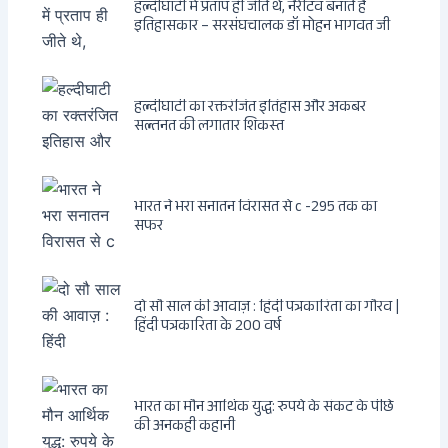
हल्दीघाटी में प्रताप ही जीते थे, नैरेटिव बनाते हैं
इतिहासकार – सरसंघचालक डॉ मोहन भागवत जी
हल्दीघाटी का रक्तरंजित इतिहास और अकबर
सल्तनत की लगातार शिकस्त
भारत ने भरा सनातन विरासत से c -295 तक का
सफर
दो सौ साल की आवाज़ : हिंदी पत्रकारिता का गौरव |
हिंदी पत्रकारिता के 200 वर्ष
भारत का मौन आर्थिक युद्ध: रुपये के संकट के पीछे
की अनकही कहानी