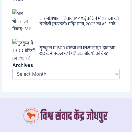
धार भोजशाला विवाद: MP हाईकोर्ट ने भोजशाला को
वाग्देवी (सरस्वती) मंदिर माना, 2003 का ASI आदेश
खारिज
गुरुकुल में 1300 बेटियों को शिक्षा दे रहीं ‘दाताश्री’
खुद कभी स्कूल नहीं गईं, अब बेटियों को दे रही
संस्कार और अनुशासन की सीख
Archives
Archives