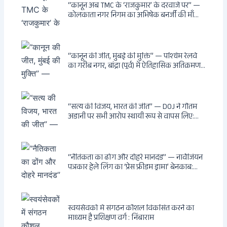
दुश्मनों की नींद उड़ाई
“कानून अब TMC के ‘राजकुमार’ के दरवाजे पर” —
कोलकाता नगर निगम का अभिषेक बनर्जी की माँ
लता बनर्जी को नोटिस: कालीघाट रोड संपत्ति पर
अनधिकृत निर्माण, 17 प्रॉपर्टी KMC के रडार पर,
Leaps & Bounds से कोयला घोटाले तक — एक
वंशवाद के भ्रष्टाचार की सम्पूर्ण कहानी
“कानून की जीत, मुंबई की मुक्ति” — पश्चिम रेलवे
का गरीब नगर, बांद्रा (पूर्व) में ऐतिहासिक अतिक्रमण-
विरोधी अभियान: बॉम्बे हाईकोर्ट के आदेश पर
बुलडोजर चला, अवैध बांग्लादेशी घुसपैठियों के अड्डों
पर पड़ी गाज, मुंबई के विकास का रास्ता साफ
“सत्य की विजय, भारत की जीत” — DOJ ने गौतम
अडानी पर सभी आरोप स्थायी रूप से वापस लिए:
Hindenburg से Deep State तक — भारत के
सबसे बड़े उद्योगपति के विरुद्ध उस वैश्विक षड्यंत्र
की सम्पूर्ण कहानी
“नैतिकता का ढोंग और दोहरे मानदंड” — नार्वेजियन
पत्रकार हेले लिंग का ‘प्रेस फ्रीडम ड्रामा’ बेनकाब:
Dagsavisen से Progressive Alliance तक —
एक ट्रांसनेशनल एंटी-इंडिया नेटवर्क की पूरी कहानी
स्वयंसेवकों में संगठन कौशल विकसित करने का
माध्यम है प्रशिक्षण वर्ग : निंबाराम