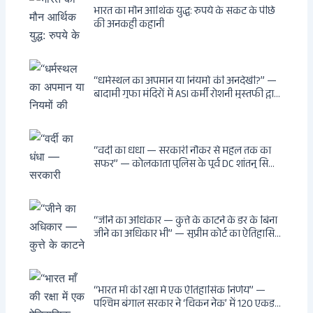
भारत का मौन आर्थिक युद्ध: रुपये के संकट के पीछे
की अनकही कहानी
“धर्मस्थल का अपमान या नियमों की अनदेखी?” —
बादामी गुफा मंदिरों में ASI कर्मी रोशनी मुस्तफी द्वारा
जूते पहनकर प्रवेश पर भड़की हिंदू महिला पर्यटक:
वायरल वीडियो से उठे गहरे सवाल — मस्जिद में जूते
बंद, मंदिर में खुले?
“वर्दी का धंधा — सरकारी नौकर से महल तक का
सफर” — कोलकाता पुलिस के पूर्व DC शांतनु सिन्हा
बिस्वास की वह “साम्राज्य” जो सरकारी तनख्वाह से
नहीं बन सकती: कांडी का हवेली, बल्लीगंज का फर्न
रोड आवास, ‘सोना पप्पू’ से संबंध, रेत तस्करी में
भूमिका — ED ने गिरफ्तार किया
“जीने का अधिकार — कुत्ते के काटने के डर के बिना
जीने का अधिकार भी” — सुप्रीम कोर्ट का ऐतिहासिक
फैसला: Article 21 के तहत नागरिकों को
सार्वजनिक स्थानों पर बेखौफ घूमने का अधिकार,
खतरनाक और पागल आवारा कुत्तों को इच्छामृत्यु की
अनुमति, राज्यों को 10 कड़े निर्देश
“भारत माँ की रक्षा में एक ऐतिहासिक निर्णय” —
पश्चिम बंगाल सरकार ने ‘चिकन नेक’ में 120 एकड़