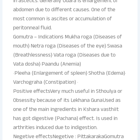
in ascetics. Generally Udara is enlargement of
abdomen due to different causes. One of the
most common is ascites or accumulation of
peritonneal fluid.
Gomutra – Indications· Mukha roga (Diseases of
mouth)· Netra roga (Diseases of the eye)· Swasa
(Breathlessness)· Vata roga (Diseases due to
Vata dosha)· Paandu (Anemia)
· Pleeha (Enlargement of spleen)· Shotha (Edema)·
Varchograha (Constipation) ·
Positive effectsVery much useful in Sthoulya or
Obsessity because of its Lekhana GunaUsed as
one of the main ingredients in Kshara vasthiIt
has got digestive (Pachana) effect. Is used in
arthrities induced due to indigestion.
Negetive effectsNegetive : PittakarakaGomutra