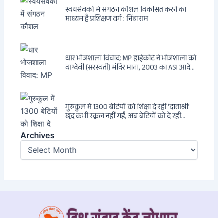
स्वयंसेवकों में संगठन कौशल विकसित करने का
माध्यम है प्रशिक्षण वर्ग : निंबाराम
धार भोजशाला विवाद: MP हाईकोर्ट ने भोजशाला को
वाग्देवी (सरस्वती) मंदिर माना, 2003 का ASI आदेश
खारिज
गुरुकुल में 1300 बेटियों को शिक्षा दे रहीं ‘दाताश्री’
खुद कभी स्कूल नहीं गईं, अब बेटियों को दे रही
संस्कार और अनुशासन की सीख
Archives
Archives