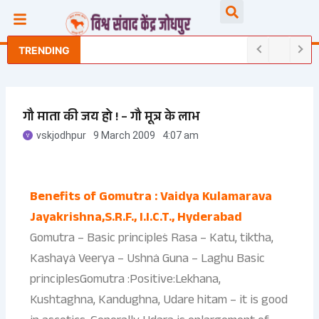
Skip
Searc
to
content
TRENDING
गौ माता की जय हो ! – गौ मूत्र के लाभ
vskjodhpur
9 March 2009
4:07 am
Benefits of Gomutra : Vaidya Kulamarava
Jayakrishna,S.R.F., I.I.C.T., Hyderabad
Gomutra – Basic principles· Rasa – Katu, tiktha,
Kashaya· Veerya – Ushna· Guna – Laghu Basic
principlesGomutra :Positive:Lekhana,
Kushtaghna, Kandughna, Udare hitam – it is good