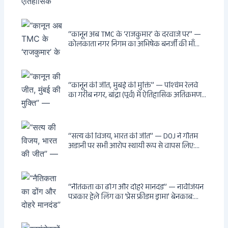
भूमि भारत सरकार को हस्तांतरित की: CIA, ISI और
MSS के षड्यंत्र को करारा जवाब, पूर्वोत्तर को भारत से
काटने की साजिश ध्वस्त, सुवेंदु का वह निर्णय जिसने
दुश्मनों की नींद उड़ाई
“कानून अब TMC के ‘राजकुमार’ के दरवाजे पर” —
कोलकाता नगर निगम का अभिषेक बनर्जी की माँ
लता बनर्जी को नोटिस: कालीघाट रोड संपत्ति पर
अनधिकृत निर्माण, 17 प्रॉपर्टी KMC के रडार पर,
Leaps & Bounds से कोयला घोटाले तक — एक
वंशवाद के भ्रष्टाचार की सम्पूर्ण कहानी
“कानून की जीत, मुंबई की मुक्ति” — पश्चिम रेलवे
का गरीब नगर, बांद्रा (पूर्व) में ऐतिहासिक अतिक्रमण-
विरोधी अभियान: बॉम्बे हाईकोर्ट के आदेश पर
बुलडोजर चला, अवैध बांग्लादेशी घुसपैठियों के अड्डों
पर पड़ी गाज, मुंबई के विकास का रास्ता साफ
“सत्य की विजय, भारत की जीत” — DOJ ने गौतम
अडानी पर सभी आरोप स्थायी रूप से वापस लिए:
Hindenburg से Deep State तक — भारत के
सबसे बड़े उद्योगपति के विरुद्ध उस वैश्विक षड्यंत्र
की सम्पूर्ण कहानी
“नैतिकता का ढोंग और दोहरे मानदंड” — नार्वेजियन
पत्रकार हेले लिंग का ‘प्रेस फ्रीडम ड्रामा’ बेनकाब:
Dagsavisen से Progressive Alliance तक —
एक ट्रांसनेशनल एंटी-इंडिया नेटवर्क की पूरी कहानी