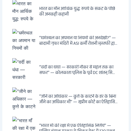
भारत का मौन आर्थिक युद्ध: रुपये के संकट के पीछे
की अनकही कहानी
“धर्मस्थल का अपमान या नियमों की अनदेखी?” —
बादामी गुफा मंदिरों में ASI कर्मी रोशनी मुस्तफी द्वारा
जूते पहनकर प्रवेश पर भड़की हिंदू महिला पर्यटक:
वायरल वीडियो से उठे गहरे सवाल — मस्जिद में जूते
बंद, मंदिर में खुले?
“वर्दी का धंधा — सरकारी नौकर से महल तक का
सफर” — कोलकाता पुलिस के पूर्व DC शांतनु सिन्हा
बिस्वास की वह “साम्राज्य” जो सरकारी तनख्वाह से
नहीं बन सकती: कांडी का हवेली, बल्लीगंज का फर्न
रोड आवास, ‘सोना पप्पू’ से संबंध, रेत तस्करी में
भूमिका — ED ने गिरफ्तार किया
“जीने का अधिकार — कुत्ते के काटने के डर के बिना
जीने का अधिकार भी” — सुप्रीम कोर्ट का ऐतिहासिक
फैसला: Article 21 के तहत नागरिकों को
सार्वजनिक स्थानों पर बेखौफ घूमने का अधिकार,
खतरनाक और पागल आवारा कुत्तों को इच्छामृत्यु की
अनुमति, राज्यों को 10 कड़े निर्देश
“भारत माँ की रक्षा में एक ऐतिहासिक निर्णय” —