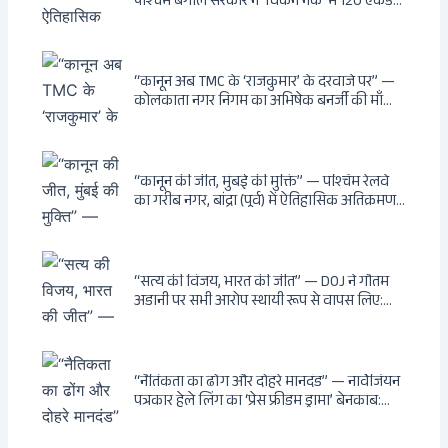
पश्चिम बंगाल सरकार ने ‘चिकन नेक’ में 120 एकड़
भूमि भारत सरकार को हस्तांतरित की: CIA, ISI और
MSS के षड्यंत्र को करारा जवाब, पूर्वोत्तर को भारत से
काटने की साजिश ध्वस्त, सुवेंदु का वह निर्णय जिसने
दुश्मनों की नींद उड़ाई
“कानून अब TMC के ‘राजकुमार’ के दरवाजे पर” —
कोलकाता नगर निगम का अभिषेक बनर्जी की माँ
लता बनर्जी को नोटिस: कालीघाट रोड संपत्ति पर
अनधिकृत निर्माण, 17 प्रॉपर्टी KMC के रडार पर,
Leaps & Bounds से कोयला घोटाले तक — एक
वंशवाद के भ्रष्टाचार की सम्पूर्ण कहानी
“कानून की जीत, मुंबई की मुक्ति” — पश्चिम रेलवे
का गरीब नगर, बांद्रा (पूर्व) में ऐतिहासिक अतिक्रमण-
विरोधी अभियान: बॉम्बे हाईकोर्ट के आदेश पर
बुलडोजर चला, अवैध बांग्लादेशी घुसपैठियों के अड्डों
पर पड़ी गाज, मुंबई के विकास का रास्ता साफ
“सत्य की विजय, भारत की जीत” — DOJ ने गौतम
अडानी पर सभी आरोप स्थायी रूप से वापस लिए:
Hindenburg से Deep State तक — भारत के
सबसे बड़े उद्योगपति के विरुद्ध उस वैश्विक षड्यंत्र
की सम्पूर्ण कहानी
“नैतिकता का ढोंग और दोहरे मानदंड” — नार्वेजियन
पत्रकार हेले लिंग का ‘प्रेस फ्रीडम ड्रामा’ बेनकाब:
Dagsavisen से Progressive Alliance तक —
एक ट्रांसनेशनल एंटी-इंडिया नेटवर्क की पूरी कहानी