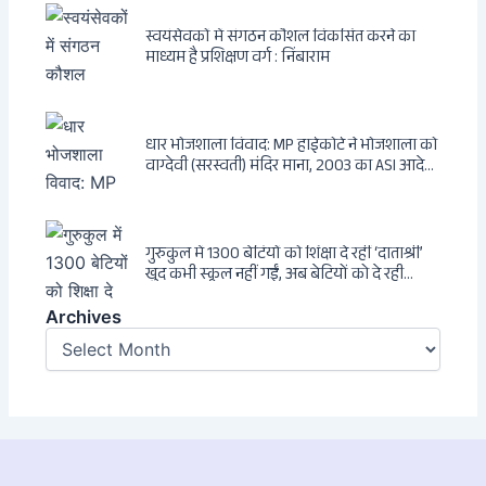
स्वयंसेवकों में संगठन कौशल विकसित करने का
माध्यम है प्रशिक्षण वर्ग : निंबाराम
धार भोजशाला विवाद: MP हाईकोर्ट ने भोजशाला को
वाग्देवी (सरस्वती) मंदिर माना, 2003 का ASI आदेश
खारिज
गुरुकुल में 1300 बेटियों को शिक्षा दे रहीं ‘दाताश्री’
खुद कभी स्कूल नहीं गईं, अब बेटियों को दे रही
संस्कार और अनुशासन की सीख
Archives
Archives