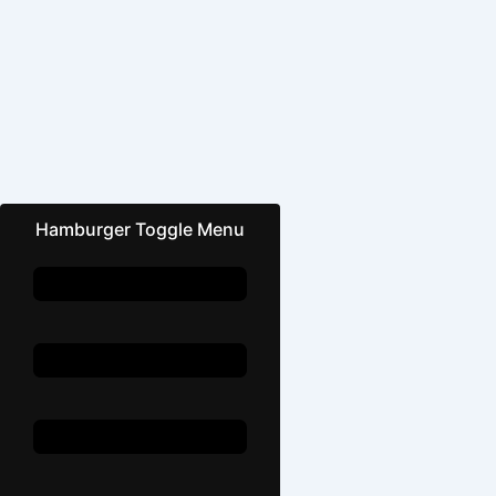
k
a
e
m
m
r
Hamburger Toggle Menu