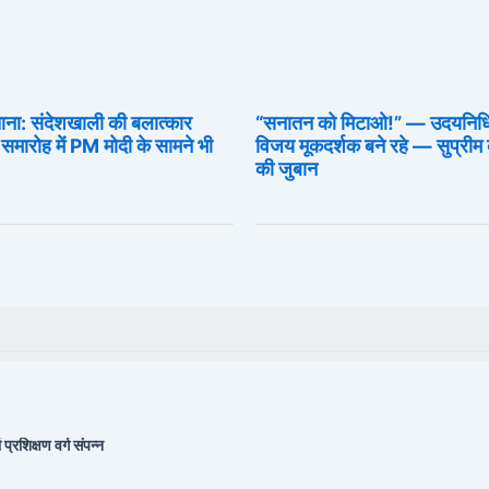
ताना: संदेशखाली की बलात्कार
“सनातन को मिटाओ!” — उदयनिधि 
समारोह में PM मोदी के सामने भी
विजय मूकदर्शक बने रहे — सुप्रीम 
की जुबान
 प्रशिक्षण वर्ग संपन्न