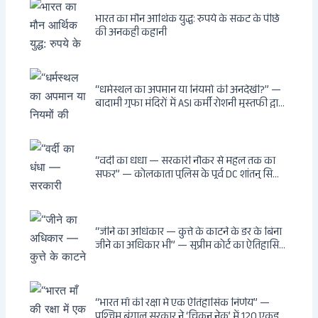
भारत का मौन आर्थिक युद्ध: रुपये के संकट के पीछे
की अनकही कहानी
“धर्मस्थल का अपमान या नियमों की अनदेखी?” —
बादामी गुफा मंदिरों में ASI कर्मी रोशनी मुस्तफी द्वारा
जूते पहनकर प्रवेश पर भड़की हिंदू महिला पर्यटक:
वायरल वीडियो से उठे गहरे सवाल — मस्जिद में जूते
बंद, मंदिर में खुले?
“वर्दी का धंधा — सरकारी नौकर से महल तक का
सफर” — कोलकाता पुलिस के पूर्व DC शांतनु सिन्हा
बिस्वास की वह “साम्राज्य” जो सरकारी तनख्वाह से
नहीं बन सकती: कांडी का हवेली, बल्लीगंज का फर्न
रोड आवास, ‘सोना पप्पू’ से संबंध, रेत तस्करी में
भूमिका — ED ने गिरफ्तार किया
“जीने का अधिकार — कुत्ते के काटने के डर के बिना
जीने का अधिकार भी” — सुप्रीम कोर्ट का ऐतिहासिक
फैसला: Article 21 के तहत नागरिकों को
सार्वजनिक स्थानों पर बेखौफ घूमने का अधिकार,
खतरनाक और पागल आवारा कुत्तों को इच्छामृत्यु की
अनुमति, राज्यों को 10 कड़े निर्देश
“भारत माँ की रक्षा में एक ऐतिहासिक निर्णय” —
पश्चिम बंगाल सरकार ने ‘चिकन नेक’ में 120 एकड़