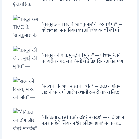
भूमि भारत सरकार को हस्तांतरित की: CIA, ISI और
MSS के षड्यंत्र को करारा जवाब, पूर्वोत्तर को भारत से
काटने की साजिश ध्वस्त, सुवेंदु का वह निर्णय जिसने
दुश्मनों की नींद उड़ाई
“कानून अब TMC के ‘राजकुमार’ के दरवाजे पर” —
कोलकाता नगर निगम का अभिषेक बनर्जी की माँ
लता बनर्जी को नोटिस: कालीघाट रोड संपत्ति पर
अनधिकृत निर्माण, 17 प्रॉपर्टी KMC के रडार पर,
Leaps & Bounds से कोयला घोटाले तक — एक
वंशवाद के भ्रष्टाचार की सम्पूर्ण कहानी
“कानून की जीत, मुंबई की मुक्ति” — पश्चिम रेलवे
का गरीब नगर, बांद्रा (पूर्व) में ऐतिहासिक अतिक्रमण-
विरोधी अभियान: बॉम्बे हाईकोर्ट के आदेश पर
बुलडोजर चला, अवैध बांग्लादेशी घुसपैठियों के अड्डों
पर पड़ी गाज, मुंबई के विकास का रास्ता साफ
“सत्य की विजय, भारत की जीत” — DOJ ने गौतम
अडानी पर सभी आरोप स्थायी रूप से वापस लिए:
Hindenburg से Deep State तक — भारत के
सबसे बड़े उद्योगपति के विरुद्ध उस वैश्विक षड्यंत्र
की सम्पूर्ण कहानी
“नैतिकता का ढोंग और दोहरे मानदंड” — नार्वेजियन
पत्रकार हेले लिंग का ‘प्रेस फ्रीडम ड्रामा’ बेनकाब:
Dagsavisen से Progressive Alliance तक —
एक ट्रांसनेशनल एंटी-इंडिया नेटवर्क की पूरी कहानी