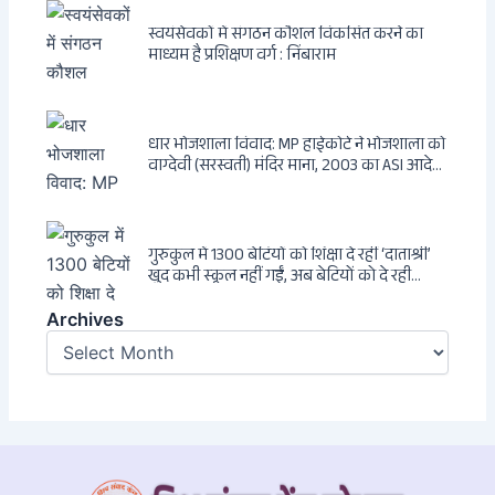
स्वयंसेवकों में संगठन कौशल विकसित करने का
माध्यम है प्रशिक्षण वर्ग : निंबाराम
धार भोजशाला विवाद: MP हाईकोर्ट ने भोजशाला को
वाग्देवी (सरस्वती) मंदिर माना, 2003 का ASI आदेश
खारिज
गुरुकुल में 1300 बेटियों को शिक्षा दे रहीं ‘दाताश्री’
खुद कभी स्कूल नहीं गईं, अब बेटियों को दे रही
संस्कार और अनुशासन की सीख
Archives
Archives