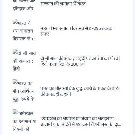
सल्तनत की लगातार शिकस्त
भारत ने भरा सनातन विरासत से c -295 तक का
सफर
दो सौ साल की आवाज़ : हिंदी पत्रकारिता का गौरव |
हिंदी पत्रकारिता के 200 वर्ष
भारत का मौन आर्थिक युद्ध: रुपये के संकट के पीछे
की अनकही कहानी
“धर्मस्थल का अपमान या नियमों की अनदेखी?” —
बादामी गुफा मंदिरों में ASI कर्मी रोशनी मुस्तफी द्वारा
जूते पहनकर प्रवेश पर भड़की हिंदू महिला पर्यटक: