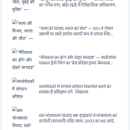
“कानून की जीत, मुंबई की मुक्ति” — पश्चिम रेलवे
का गरीब नगर, बांद्रा (पूर्व) में ऐतिहासिक अतिक्रमण-
विरोधी अभियान: बॉम्बे हाईकोर्ट के आदेश पर
बुलडोजर चला, अवैध बांग्लादेशी घुसपैठियों के अड्डों
पर पड़ी गाज, मुंबई के विकास का रास्ता साफ
“सत्य की विजय, भारत की जीत” — DOJ ने गौतम
अडानी पर सभी आरोप स्थायी रूप से वापस लिए:
Hindenburg से Deep State तक — भारत के
सबसे बड़े उद्योगपति के विरुद्ध उस वैश्विक षड्यंत्र
की सम्पूर्ण कहानी
“नैतिकता का ढोंग और दोहरे मानदंड” — नार्वेजियन
पत्रकार हेले लिंग का ‘प्रेस फ्रीडम ड्रामा’ बेनकाब:
Dagsavisen से Progressive Alliance तक —
एक ट्रांसनेशनल एंटी-इंडिया नेटवर्क की पूरी कहानी
स्वयंसेवकों में संगठन कौशल विकसित करने का
माध्यम है प्रशिक्षण वर्ग : निंबाराम
धार भोजशाला विवाद: MP हाईकोर्ट ने भोजशाला को
वाग्देवी (सरस्वती) मंदिर माना, 2003 का ASI आदेश
खारिज