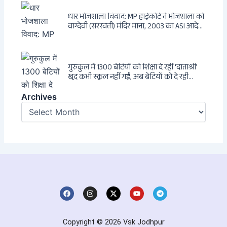
धार भोजशाला विवाद: MP हाईकोर्ट ने भोजशाला को
वाग्देवी (सरस्वती) मंदिर माना, 2003 का ASI आदेश
खारिज
गुरुकुल में 1300 बेटियों को शिक्षा दे रहीं ‘दाताश्री’
खुद कभी स्कूल नहीं गईं, अब बेटियों को दे रही
संस्कार और अनुशासन की सीख
Archives
Archives
F
I
X
Y
T
a
n
-
o
e
c
s
t
u
l
e
t
w
t
e
b
a
i
u
g
Copyright © 2026 Vsk Jodhpur
o
g
t
b
r