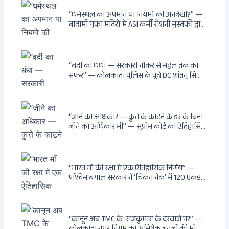
“धर्मस्थल का अपमान या नियमों की अनदेखी?” —
बादामी गुफा मंदिरों में ASI कर्मी रोशनी मुस्तफी द्वारा
जूते पहनकर प्रवेश पर भड़की हिंदू महिला पर्यटक:
वायरल वीडियो से उठे गहरे सवाल — मस्जिद में जूते
बंद, मंदिर में खुले?
“वर्दी का धंधा — सरकारी नौकर से महल तक का
सफर” — कोलकाता पुलिस के पूर्व DC शांतनु सिन्हा
बिस्वास की वह “साम्राज्य” जो सरकारी तनख्वाह से
नहीं बन सकती: कांडी का हवेली, बल्लीगंज का फर्न
रोड आवास, ‘सोना पप्पू’ से संबंध, रेत तस्करी में
भूमिका — ED ने गिरफ्तार किया
“जीने का अधिकार — कुत्ते के काटने के डर के बिना
जीने का अधिकार भी” — सुप्रीम कोर्ट का ऐतिहासिक
फैसला: Article 21 के तहत नागरिकों को
सार्वजनिक स्थानों पर बेखौफ घूमने का अधिकार,
खतरनाक और पागल आवारा कुत्तों को इच्छामृत्यु की
अनुमति, राज्यों को 10 कड़े निर्देश
“भारत माँ की रक्षा में एक ऐतिहासिक निर्णय” —
पश्चिम बंगाल सरकार ने ‘चिकन नेक’ में 120 एकड़
भूमि भारत सरकार को हस्तांतरित की: CIA, ISI और
MSS के षड्यंत्र को करारा जवाब, पूर्वोत्तर को भारत से
काटने की साजिश ध्वस्त, सुवेंदु का वह निर्णय जिसने
दुश्मनों की नींद उड़ाई
“कानून अब TMC के ‘राजकुमार’ के दरवाजे पर” —