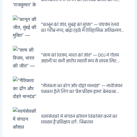
कोलकाता नगर निगम का अभिषेक बनर्जी की माँ
लता बनर्जी को नोटिस: कालीघाट रोड संपत्ति पर
अनधिकृत निर्माण, 17 प्रॉपर्टी KMC के रडार पर,
Leaps & Bounds से कोयला घोटाले तक — एक
वंशवाद के भ्रष्टाचार की सम्पूर्ण कहानी
“कानून की जीत, मुंबई की मुक्ति” — पश्चिम रेलवे
का गरीब नगर, बांद्रा (पूर्व) में ऐतिहासिक अतिक्रमण-
विरोधी अभियान: बॉम्बे हाईकोर्ट के आदेश पर
बुलडोजर चला, अवैध बांग्लादेशी घुसपैठियों के अड्डों
पर पड़ी गाज, मुंबई के विकास का रास्ता साफ
“सत्य की विजय, भारत की जीत” — DOJ ने गौतम
अडानी पर सभी आरोप स्थायी रूप से वापस लिए:
Hindenburg से Deep State तक — भारत के
सबसे बड़े उद्योगपति के विरुद्ध उस वैश्विक षड्यंत्र
की सम्पूर्ण कहानी
“नैतिकता का ढोंग और दोहरे मानदंड” — नार्वेजियन
पत्रकार हेले लिंग का ‘प्रेस फ्रीडम ड्रामा’ बेनकाब:
Dagsavisen से Progressive Alliance तक —
एक ट्रांसनेशनल एंटी-इंडिया नेटवर्क की पूरी कहानी
स्वयंसेवकों में संगठन कौशल विकसित करने का
माध्यम है प्रशिक्षण वर्ग : निंबाराम