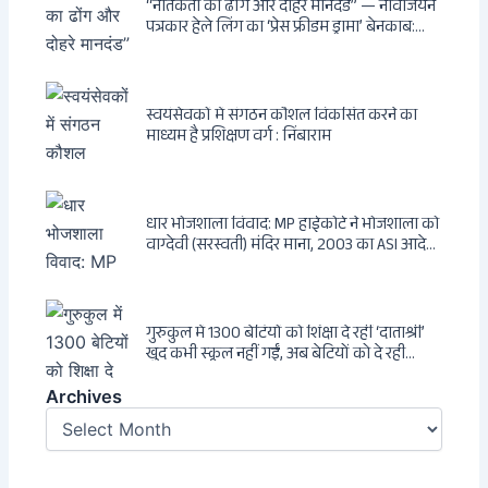
“नैतिकता का ढोंग और दोहरे मानदंड” — नार्वेजियन
पत्रकार हेले लिंग का ‘प्रेस फ्रीडम ड्रामा’ बेनकाब:
Dagsavisen से Progressive Alliance तक —
एक ट्रांसनेशनल एंटी-इंडिया नेटवर्क की पूरी कहानी
स्वयंसेवकों में संगठन कौशल विकसित करने का
माध्यम है प्रशिक्षण वर्ग : निंबाराम
धार भोजशाला विवाद: MP हाईकोर्ट ने भोजशाला को
वाग्देवी (सरस्वती) मंदिर माना, 2003 का ASI आदेश
खारिज
गुरुकुल में 1300 बेटियों को शिक्षा दे रहीं ‘दाताश्री’
खुद कभी स्कूल नहीं गईं, अब बेटियों को दे रही
संस्कार और अनुशासन की सीख
Archives
Archives