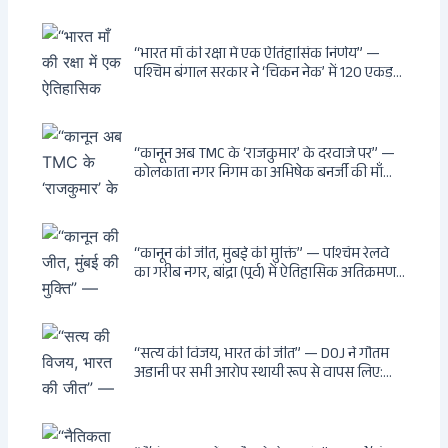
सार्वजनिक स्थानों पर बेखौफ घूमने का अधिकार,
खतरनाक और पागल आवारा कुत्तों को इच्छामृत्यु की
अनुमति, राज्यों को 10 कड़े निर्देश
“भारत माँ की रक्षा में एक ऐतिहासिक निर्णय” —
पश्चिम बंगाल सरकार ने ‘चिकन नेक’ में 120 एकड़
भूमि भारत सरकार को हस्तांतरित की: CIA, ISI और
MSS के षड्यंत्र को करारा जवाब, पूर्वोत्तर को भारत से
काटने की साजिश ध्वस्त, सुवेंदु का वह निर्णय जिसने
दुश्मनों की नींद उड़ाई
“कानून अब TMC के ‘राजकुमार’ के दरवाजे पर” —
कोलकाता नगर निगम का अभिषेक बनर्जी की माँ
लता बनर्जी को नोटिस: कालीघाट रोड संपत्ति पर
अनधिकृत निर्माण, 17 प्रॉपर्टी KMC के रडार पर,
Leaps & Bounds से कोयला घोटाले तक — एक
वंशवाद के भ्रष्टाचार की सम्पूर्ण कहानी
“कानून की जीत, मुंबई की मुक्ति” — पश्चिम रेलवे
का गरीब नगर, बांद्रा (पूर्व) में ऐतिहासिक अतिक्रमण-
विरोधी अभियान: बॉम्बे हाईकोर्ट के आदेश पर
बुलडोजर चला, अवैध बांग्लादेशी घुसपैठियों के अड्डों
पर पड़ी गाज, मुंबई के विकास का रास्ता साफ
“सत्य की विजय, भारत की जीत” — DOJ ने गौतम
अडानी पर सभी आरोप स्थायी रूप से वापस लिए:
Hindenburg से Deep State तक — भारत के
सबसे बड़े उद्योगपति के विरुद्ध उस वैश्विक षड्यंत्र
की सम्पूर्ण कहानी