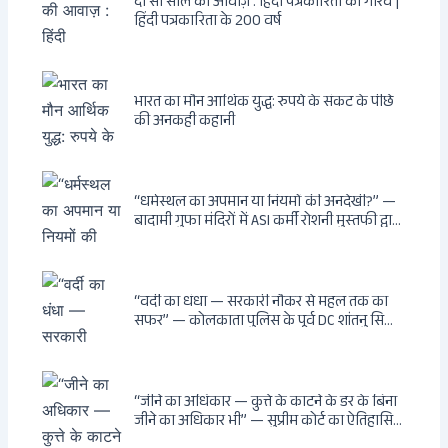
दो सौ साल की आवाज़ : हिंदी पत्रकारिता का गौरव |
हिंदी पत्रकारिता के 200 वर्ष
भारत का मौन आर्थिक युद्ध: रुपये के संकट के पीछे
की अनकही कहानी
“धर्मस्थल का अपमान या नियमों की अनदेखी?” —
बादामी गुफा मंदिरों में ASI कर्मी रोशनी मुस्तफी द्वारा
जूते पहनकर प्रवेश पर भड़की हिंदू महिला पर्यटक:
वायरल वीडियो से उठे गहरे सवाल — मस्जिद में जूते
बंद, मंदिर में खुले?
“वर्दी का धंधा — सरकारी नौकर से महल तक का
सफर” — कोलकाता पुलिस के पूर्व DC शांतनु सिन्हा
बिस्वास की वह “साम्राज्य” जो सरकारी तनख्वाह से
नहीं बन सकती: कांडी का हवेली, बल्लीगंज का फर्न
रोड आवास, ‘सोना पप्पू’ से संबंध, रेत तस्करी में
भूमिका — ED ने गिरफ्तार किया
“जीने का अधिकार — कुत्ते के काटने के डर के बिना
जीने का अधिकार भी” — सुप्रीम कोर्ट का ऐतिहासिक
फैसला: Article 21 के तहत नागरिकों को