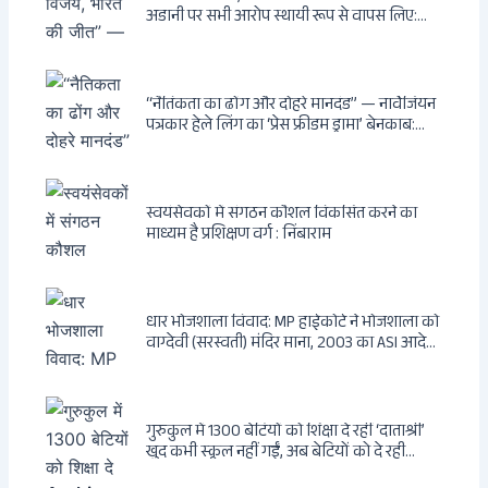
अडानी पर सभी आरोप स्थायी रूप से वापस लिए:
Hindenburg से Deep State तक — भारत के
सबसे बड़े उद्योगपति के विरुद्ध उस वैश्विक षड्यंत्र
की सम्पूर्ण कहानी
“नैतिकता का ढोंग और दोहरे मानदंड” — नार्वेजियन
पत्रकार हेले लिंग का ‘प्रेस फ्रीडम ड्रामा’ बेनकाब:
Dagsavisen से Progressive Alliance तक —
एक ट्रांसनेशनल एंटी-इंडिया नेटवर्क की पूरी कहानी
स्वयंसेवकों में संगठन कौशल विकसित करने का
माध्यम है प्रशिक्षण वर्ग : निंबाराम
धार भोजशाला विवाद: MP हाईकोर्ट ने भोजशाला को
वाग्देवी (सरस्वती) मंदिर माना, 2003 का ASI आदेश
खारिज
गुरुकुल में 1300 बेटियों को शिक्षा दे रहीं ‘दाताश्री’
खुद कभी स्कूल नहीं गईं, अब बेटियों को दे रही
संस्कार और अनुशासन की सीख