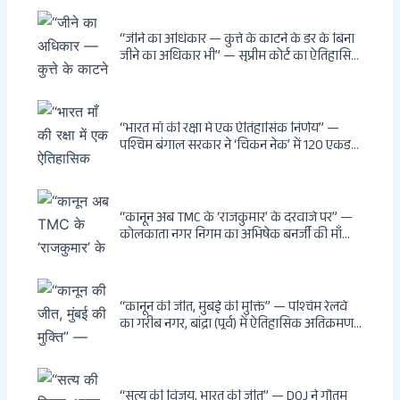
नहीं बन सकती: कांडी का हवेली, बल्लीगंज का फर्न
रोड आवास, ‘सोना पप्पू’ से संबंध, रेत तस्करी में
भूमिका — ED ने गिरफ्तार किया
“जीने का अधिकार — कुत्ते के काटने के डर के बिना
जीने का अधिकार भी” — सुप्रीम कोर्ट का ऐतिहासिक
फैसला: Article 21 के तहत नागरिकों को
सार्वजनिक स्थानों पर बेखौफ घूमने का अधिकार,
खतरनाक और पागल आवारा कुत्तों को इच्छामृत्यु की
अनुमति, राज्यों को 10 कड़े निर्देश
“भारत माँ की रक्षा में एक ऐतिहासिक निर्णय” —
पश्चिम बंगाल सरकार ने ‘चिकन नेक’ में 120 एकड़
भूमि भारत सरकार को हस्तांतरित की: CIA, ISI और
MSS के षड्यंत्र को करारा जवाब, पूर्वोत्तर को भारत से
काटने की साजिश ध्वस्त, सुवेंदु का वह निर्णय जिसने
दुश्मनों की नींद उड़ाई
“कानून अब TMC के ‘राजकुमार’ के दरवाजे पर” —
कोलकाता नगर निगम का अभिषेक बनर्जी की माँ
लता बनर्जी को नोटिस: कालीघाट रोड संपत्ति पर
अनधिकृत निर्माण, 17 प्रॉपर्टी KMC के रडार पर,
Leaps & Bounds से कोयला घोटाले तक — एक
वंशवाद के भ्रष्टाचार की सम्पूर्ण कहानी
“कानून की जीत, मुंबई की मुक्ति” — पश्चिम रेलवे
का गरीब नगर, बांद्रा (पूर्व) में ऐतिहासिक अतिक्रमण-
विरोधी अभियान: बॉम्बे हाईकोर्ट के आदेश पर
बुलडोजर चला, अवैध बांग्लादेशी घुसपैठियों के अड्डों
पर पड़ी गाज, मुंबई के विकास का रास्ता साफ
“सत्य की विजय, भारत की जीत” — DOJ ने गौतम