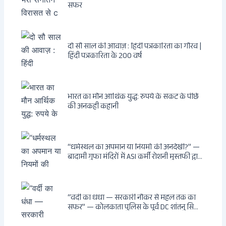
सफर
दो सौ साल की आवाज़ : हिंदी पत्रकारिता का गौरव |
हिंदी पत्रकारिता के 200 वर्ष
भारत का मौन आर्थिक युद्ध: रुपये के संकट के पीछे
की अनकही कहानी
“धर्मस्थल का अपमान या नियमों की अनदेखी?” —
बादामी गुफा मंदिरों में ASI कर्मी रोशनी मुस्तफी द्वारा
जूते पहनकर प्रवेश पर भड़की हिंदू महिला पर्यटक:
वायरल वीडियो से उठे गहरे सवाल — मस्जिद में जूते
बंद, मंदिर में खुले?
“वर्दी का धंधा — सरकारी नौकर से महल तक का
सफर” — कोलकाता पुलिस के पूर्व DC शांतनु सिन्हा
बिस्वास की वह “साम्राज्य” जो सरकारी तनख्वाह से