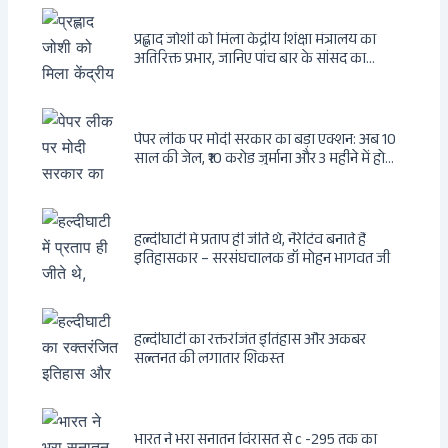
प्रह्लाद जोशी को मिला केंद्रीय शिक्षा मंत्रालय का
अतिरिक्त प्रभार, जानिए पांच बार के सांसद का
राजनीतिक सफर
पेपर लीक पर मोदी सरकार का बड़ा एक्शन: अब 10
साल की जेल, ₹10 करोड़ जुर्माना और 3 महीने में होगा
फैसला
हल्दीघाटी में प्रताप ही जीते थे, नैरेटिव बनाते हैं
इतिहासकार – सरसंघचालक डॉ मोहन भागवत जी
हल्दीघाटी का रक्तरंजित इतिहास और अकबर
सल्तनत की लगातार शिकस्त
भारत ने भरा सनातन विरासत से c -295 तक का