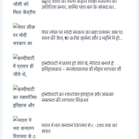
प्रह्लाद जोशी को मिला केंद्रीय शिक्षा मंत्रालय का
अतिरिक्त प्रभार, जानिए पांच बार के सांसद का
राजनीतिक सफर
पेपर लीक पर मोदी सरकार का बड़ा एक्शन: अब 10
साल की जेल, ₹10 करोड़ जुर्माना और 3 महीने में होगा
फैसला
हल्दीघाटी में प्रताप ही जीते थे, नैरेटिव बनाते हैं
इतिहासकार – सरसंघचालक डॉ मोहन भागवत जी
हल्दीघाटी का रक्तरंजित इतिहास और अकबर
सल्तनत की लगातार शिकस्त
भारत ने भरा सनातन विरासत से c -295 तक का
सफर