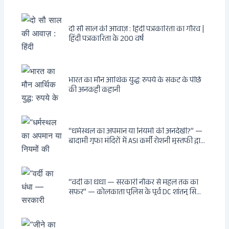
दो सौ साल की आवाज़ : हिंदी पत्रकारिता का गौरव |
हिंदी पत्रकारिता के 200 वर्ष
भारत का मौन आर्थिक युद्ध: रुपये के संकट के पीछे
की अनकही कहानी
“धर्मस्थल का अपमान या नियमों की अनदेखी?” —
बादामी गुफा मंदिरों में ASI कर्मी रोशनी मुस्तफी द्वारा
जूते पहनकर प्रवेश पर भड़की हिंदू महिला पर्यटक:
वायरल वीडियो से उठे गहरे सवाल — मस्जिद में जूते
बंद, मंदिर में खुले?
“वर्दी का धंधा — सरकारी नौकर से महल तक का
सफर” — कोलकाता पुलिस के पूर्व DC शांतनु सिन्हा
बिस्वास की वह “साम्राज्य” जो सरकारी तनख्वाह से
नहीं बन सकती: कांडी का हवेली, बल्लीगंज का फर्न
रोड आवास, ‘सोना पप्पू’ से संबंध, रेत तस्करी में