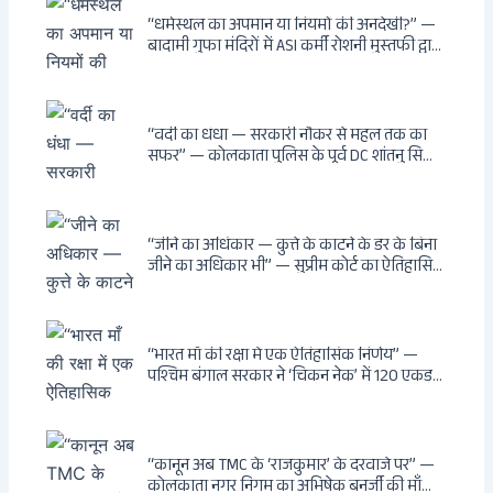
“धर्मस्थल का अपमान या नियमों की अनदेखी?” —
बादामी गुफा मंदिरों में ASI कर्मी रोशनी मुस्तफी द्वारा
जूते पहनकर प्रवेश पर भड़की हिंदू महिला पर्यटक:
वायरल वीडियो से उठे गहरे सवाल — मस्जिद में जूते
बंद, मंदिर में खुले?
“वर्दी का धंधा — सरकारी नौकर से महल तक का
सफर” — कोलकाता पुलिस के पूर्व DC शांतनु सिन्हा
बिस्वास की वह “साम्राज्य” जो सरकारी तनख्वाह से
नहीं बन सकती: कांडी का हवेली, बल्लीगंज का फर्न
रोड आवास, ‘सोना पप्पू’ से संबंध, रेत तस्करी में
भूमिका — ED ने गिरफ्तार किया
“जीने का अधिकार — कुत्ते के काटने के डर के बिना
जीने का अधिकार भी” — सुप्रीम कोर्ट का ऐतिहासिक
फैसला: Article 21 के तहत नागरिकों को
सार्वजनिक स्थानों पर बेखौफ घूमने का अधिकार,
खतरनाक और पागल आवारा कुत्तों को इच्छामृत्यु की
अनुमति, राज्यों को 10 कड़े निर्देश
“भारत माँ की रक्षा में एक ऐतिहासिक निर्णय” —
पश्चिम बंगाल सरकार ने ‘चिकन नेक’ में 120 एकड़
भूमि भारत सरकार को हस्तांतरित की: CIA, ISI और
MSS के षड्यंत्र को करारा जवाब, पूर्वोत्तर को भारत से
काटने की साजिश ध्वस्त, सुवेंदु का वह निर्णय जिसने
दुश्मनों की नींद उड़ाई
“कानून अब TMC के ‘राजकुमार’ के दरवाजे पर” —
कोलकाता नगर निगम का अभिषेक बनर्जी की माँ