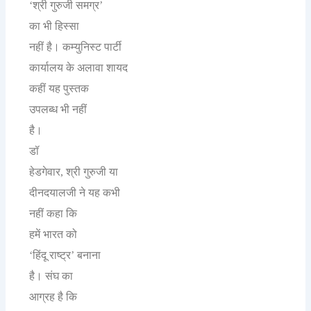
श्री
गुरुजी
समग्र
‘
’
का
भी
हिस्सा
नहीं
है।
कम्युनिस्ट
पार्टी
कार्यालय
के
अलावा
शायद
कहीं
यह
पुस्तक
उपलब्ध
भी
नहीं
है।
डॉ
हेडगेवार
श्री
गुरुजी
या
,
दीनदयालजी
ने
यह
कभी
नहीं
कहा
कि
हमें
भारत
को
हिंदू
राष्ट्र
बनाना
‘
’
है।
संघ
का
आग्रह
है
कि