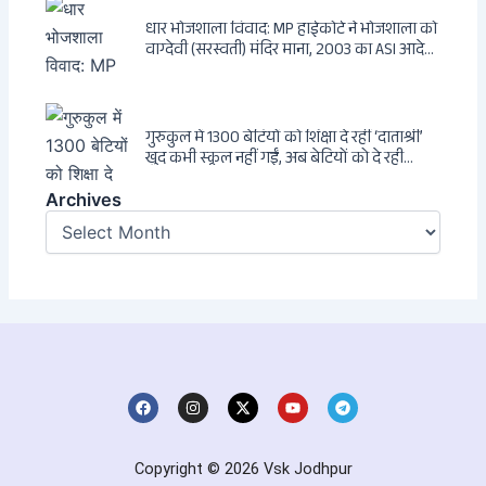
धार भोजशाला विवाद: MP हाईकोर्ट ने भोजशाला को
वाग्देवी (सरस्वती) मंदिर माना, 2003 का ASI आदेश
खारिज
गुरुकुल में 1300 बेटियों को शिक्षा दे रहीं ‘दाताश्री’
खुद कभी स्कूल नहीं गईं, अब बेटियों को दे रही
संस्कार और अनुशासन की सीख
Archives
Archives
F
I
X
Y
T
a
n
-
o
e
c
s
t
u
l
e
t
w
t
e
b
a
i
u
g
Copyright © 2026 Vsk Jodhpur
o
g
t
b
r