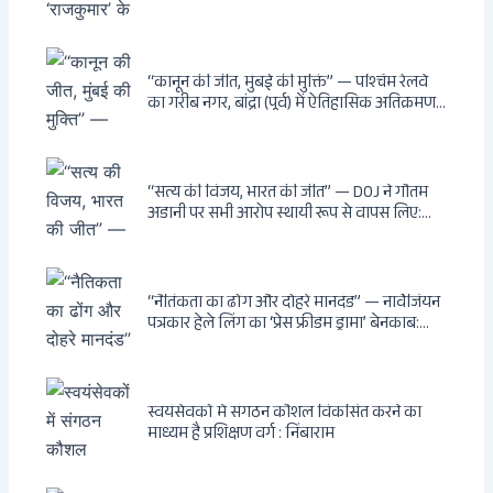
लता बनर्जी को नोटिस: कालीघाट रोड संपत्ति पर
अनधिकृत निर्माण, 17 प्रॉपर्टी KMC के रडार पर,
Leaps & Bounds से कोयला घोटाले तक — एक
वंशवाद के भ्रष्टाचार की सम्पूर्ण कहानी
“कानून की जीत, मुंबई की मुक्ति” — पश्चिम रेलवे
का गरीब नगर, बांद्रा (पूर्व) में ऐतिहासिक अतिक्रमण-
विरोधी अभियान: बॉम्बे हाईकोर्ट के आदेश पर
बुलडोजर चला, अवैध बांग्लादेशी घुसपैठियों के अड्डों
पर पड़ी गाज, मुंबई के विकास का रास्ता साफ
“सत्य की विजय, भारत की जीत” — DOJ ने गौतम
अडानी पर सभी आरोप स्थायी रूप से वापस लिए:
Hindenburg से Deep State तक — भारत के
सबसे बड़े उद्योगपति के विरुद्ध उस वैश्विक षड्यंत्र
की सम्पूर्ण कहानी
“नैतिकता का ढोंग और दोहरे मानदंड” — नार्वेजियन
पत्रकार हेले लिंग का ‘प्रेस फ्रीडम ड्रामा’ बेनकाब:
Dagsavisen से Progressive Alliance तक —
एक ट्रांसनेशनल एंटी-इंडिया नेटवर्क की पूरी कहानी
स्वयंसेवकों में संगठन कौशल विकसित करने का
माध्यम है प्रशिक्षण वर्ग : निंबाराम