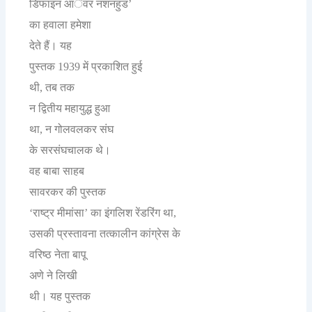
डिफाइन
आॅवर
नशनहुड
’
का
हवाला
हमेशा
देते
हैं।
यह
पुस्तक
में
प्रकाशित
हुई
1939
थी
तब
तक
,
न
द्वितीय
महायुद्ध
हुआ
था
न
गोलवलकर
संघ
,
के
सरसंघचालक
थे।
वह
बाबा
साहब
सावरकर
की
पुस्तक
राष्ट्र
मीमांसा
का
इंगलिश
रेंडरिंग
था
‘
’
,
उसकी
प्रस्तावना
तत्कालीन
कांग्रेस
के
वरिष्ठ
नेता
बापू
अणे
ने
लिखी
थी।
यह
पुस्तक