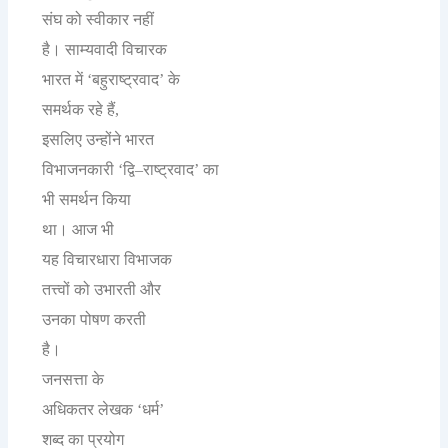
संघ
को
स्वीकार
नहीं
है।
साम्यवादी
विचारक
भारत
में
बहुराष्ट्रवाद
के
‘
’
समर्थक
रहे
हैं
,
इसलिए
उन्होंने
भारत
विभाजनकारी
द्वि
राष्ट्रवाद
का
‘
–
’
भी
समर्थन
किया
था।
आज
भी
यह
विचारधारा
विभाजक
तत्त्वों
को
उभारती
और
उनका
पोषण
करती
है।
जनसत्ता
के
अधिकतर
लेखक
धर्म
‘
’
शब्द
का
प्रयोग