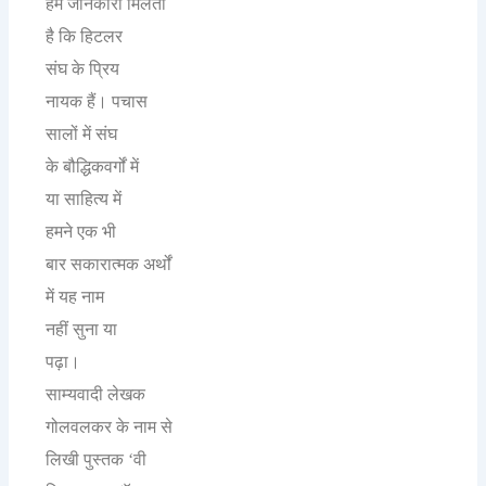
हमें
जानकारी
मिलती
है
कि
हिटलर
संघ
के
प्रिय
नायक
हैं।
पचास
सालों
में
संघ
के
बौद्धिकवर्गों
में
या
साहित्य
में
हमने
एक
भी
बार
सकारात्मक
अर्थों
में
यह
नाम
नहीं
सुना
या
पढ़ा।
साम्यवादी
लेखक
गोलवलकर
के
नाम
से
लिखी
पुस्तक
वी
‘