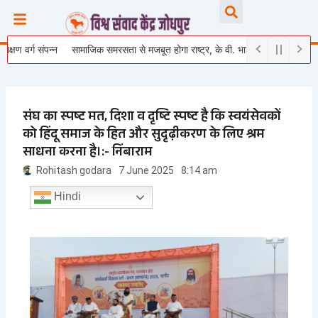
Skip
Searc
to
content
 संपन्न
सामाजिक समरसता से मजबूत होगा राष्ट्र, के वी. भागैय्या जी ने युवाओं को दिया राष्ट्
संघ का स्पष्ट मत, दिशा व दृष्टि स्पष्ट है कि स्वयंसेवकों
को हिंदू समाज के हित और सुदृढ़ीकरण के लिए श्रम
साधना करना है।:- निंबाराम
Rohitash godara
7 June 2025
8:14 am
Hindi