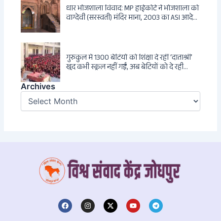
धार भोजशाला विवाद: MP हाईकोर्ट ने भोजशाला को
वाग्देवी (सरस्वती) मंदिर माना, 2003 का ASI आदेश
खारिज
गुरुकुल में 1300 बेटियों को शिक्षा दे रहीं ‘दाताश्री’
खुद कभी स्कूल नहीं गईं, अब बेटियों को दे रही
संस्कार और अनुशासन की सीख
Archives
Archives
F
I
X
Y
T
a
n
-
o
e
c
s
t
u
l