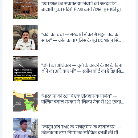
“धर्मस्थल का अपमान या नियमों की अनदेखी?” —
बादामी गुफा मंदिरों में ASI कर्मी रोशनी मुस्तफी द्वारा
जूते पहनकर प्रवेश पर भड़की हिंदू महिला पर्यटक:
वायरल वीडियो से उठे गहरे सवाल — मस्जिद में जूते
बंद, मंदिर में खुले?
“वर्दी का धंधा — सरकारी नौकर से महल तक का
सफर” — कोलकाता पुलिस के पूर्व DC शांतनु सिन्हा
बिस्वास की वह “साम्राज्य” जो सरकारी तनख्वाह से
नहीं बन सकती: कांडी का हवेली, बल्लीगंज का फर्न
रोड आवास, ‘सोना पप्पू’ से संबंध, रेत तस्करी में
भूमिका — ED ने गिरफ्तार किया
“जीने का अधिकार — कुत्ते के काटने के डर के बिना
जीने का अधिकार भी” — सुप्रीम कोर्ट का ऐतिहासिक
फैसला: Article 21 के तहत नागरिकों को
सार्वजनिक स्थानों पर बेखौफ घूमने का अधिकार,
खतरनाक और पागल आवारा कुत्तों को इच्छामृत्यु की
अनुमति, राज्यों को 10 कड़े निर्देश
“भारत माँ की रक्षा में एक ऐतिहासिक निर्णय” —
पश्चिम बंगाल सरकार ने ‘चिकन नेक’ में 120 एकड़
भूमि भारत सरकार को हस्तांतरित की: CIA, ISI और
MSS के षड्यंत्र को करारा जवाब, पूर्वोत्तर को भारत से
काटने की साजिश ध्वस्त, सुवेंदु का वह निर्णय जिसने
दुश्मनों की नींद उड़ाई
“कानून अब TMC के ‘राजकुमार’ के दरवाजे पर” —
कोलकाता नगर निगम का अभिषेक बनर्जी की माँ