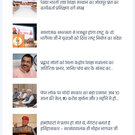
विद्या भारती उच्च शिक्षा संस्थान का जोधपुर प्रांत का
कार्यकर्ता प्रशिक्षण वर्ग संपन्न
सामाजिक समरसता से मजबूत होगा राष्ट्र, के वी.
भागैय्या जी ने युवाओं को दिया राष्ट्र निर्माण का संदेश
प्रह्लाद जोशी को मिला केंद्रीय शिक्षा मंत्रालय का
अतिरिक्त प्रभार, जानिए पांच बार के सांसद का
राजनीतिक सफर
पेपर लीक पर मोदी सरकार का बड़ा एक्शन: अब 10
साल की जेल, ₹10 करोड़ जुर्माना और 3 महीने में होगा
फैसला
हल्दीघाटी में प्रताप ही जीते थे, नैरेटिव बनाते हैं
इतिहासकार – सरसंघचालक डॉ मोहन भागवत जी