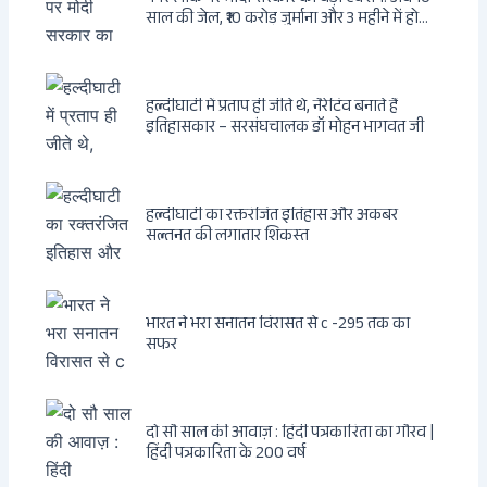
साल की जेल, ₹10 करोड़ जुर्माना और 3 महीने में होगा
फैसला
हल्दीघाटी में प्रताप ही जीते थे, नैरेटिव बनाते हैं
इतिहासकार – सरसंघचालक डॉ मोहन भागवत जी
हल्दीघाटी का रक्तरंजित इतिहास और अकबर
सल्तनत की लगातार शिकस्त
भारत ने भरा सनातन विरासत से c -295 तक का
सफर
दो सौ साल की आवाज़ : हिंदी पत्रकारिता का गौरव |
हिंदी पत्रकारिता के 200 वर्ष