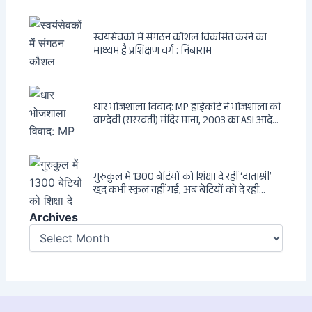
एक ट्रांसनेशनल एंटी-इंडिया नेटवर्क की पूरी कहानी
स्वयंसेवकों में संगठन कौशल विकसित करने का
माध्यम है प्रशिक्षण वर्ग : निंबाराम
धार भोजशाला विवाद: MP हाईकोर्ट ने भोजशाला को
वाग्देवी (सरस्वती) मंदिर माना, 2003 का ASI आदेश
खारिज
गुरुकुल में 1300 बेटियों को शिक्षा दे रहीं ‘दाताश्री’
खुद कभी स्कूल नहीं गईं, अब बेटियों को दे रही
संस्कार और अनुशासन की सीख
Archives
Archives