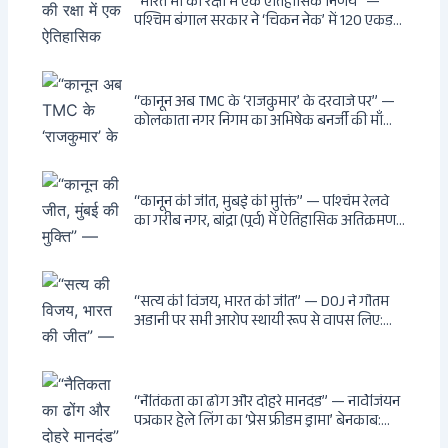
“भारत माँ की रक्षा में एक ऐतिहासिक निर्णय” —
पश्चिम बंगाल सरकार ने ‘चिकन नेक’ में 120 एकड़
भूमि भारत सरकार को हस्तांतरित की: CIA, ISI और
MSS के षड्यंत्र को करारा जवाब, पूर्वोत्तर को भारत से
काटने की साजिश ध्वस्त, सुवेंदु का वह निर्णय जिसने
दुश्मनों की नींद उड़ाई
“कानून अब TMC के ‘राजकुमार’ के दरवाजे पर” —
कोलकाता नगर निगम का अभिषेक बनर्जी की माँ
लता बनर्जी को नोटिस: कालीघाट रोड संपत्ति पर
अनधिकृत निर्माण, 17 प्रॉपर्टी KMC के रडार पर,
Leaps & Bounds से कोयला घोटाले तक — एक
वंशवाद के भ्रष्टाचार की सम्पूर्ण कहानी
“कानून की जीत, मुंबई की मुक्ति” — पश्चिम रेलवे
का गरीब नगर, बांद्रा (पूर्व) में ऐतिहासिक अतिक्रमण-
विरोधी अभियान: बॉम्बे हाईकोर्ट के आदेश पर
बुलडोजर चला, अवैध बांग्लादेशी घुसपैठियों के अड्डों
पर पड़ी गाज, मुंबई के विकास का रास्ता साफ
“सत्य की विजय, भारत की जीत” — DOJ ने गौतम
अडानी पर सभी आरोप स्थायी रूप से वापस लिए:
Hindenburg से Deep State तक — भारत के
सबसे बड़े उद्योगपति के विरुद्ध उस वैश्विक षड्यंत्र
की सम्पूर्ण कहानी
“नैतिकता का ढोंग और दोहरे मानदंड” — नार्वेजियन
पत्रकार हेले लिंग का ‘प्रेस फ्रीडम ड्रामा’ बेनकाब:
Dagsavisen से Progressive Alliance तक —