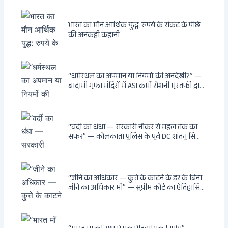
भारत का मौन आर्थिक युद्ध: रुपये के संकट के पीछे
की अनकही कहानी
“धर्मस्थल का अपमान या नियमों की अनदेखी?” —
बादामी गुफा मंदिरों में ASI कर्मी रोशनी मुस्तफी द्वारा
जूते पहनकर प्रवेश पर भड़की हिंदू महिला पर्यटक:
वायरल वीडियो से उठे गहरे सवाल — मस्जिद में जूते
बंद, मंदिर में खुले?
“वर्दी का धंधा — सरकारी नौकर से महल तक का
सफर” — कोलकाता पुलिस के पूर्व DC शांतनु सिन्हा
बिस्वास की वह “साम्राज्य” जो सरकारी तनख्वाह से
नहीं बन सकती: कांडी का हवेली, बल्लीगंज का फर्न
रोड आवास, ‘सोना पप्पू’ से संबंध, रेत तस्करी में
भूमिका — ED ने गिरफ्तार किया
“जीने का अधिकार — कुत्ते के काटने के डर के बिना
जीने का अधिकार भी” — सुप्रीम कोर्ट का ऐतिहासिक
फैसला: Article 21 के तहत नागरिकों को
सार्वजनिक स्थानों पर बेखौफ घूमने का अधिकार,
खतरनाक और पागल आवारा कुत्तों को इच्छामृत्यु की
अनुमति, राज्यों को 10 कड़े निर्देश