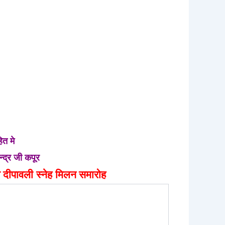
ित मे
न्द्र जी कपूर
ुआ दीपावली
स्नेह
मिलन
समारोह