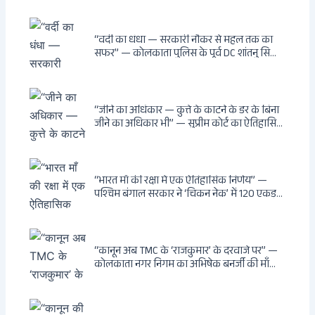
वायरल वीडियो से उठे गहरे सवाल — मस्जिद में जूते
बंद, मंदिर में खुले?
“वर्दी का धंधा — सरकारी नौकर से महल तक का
सफर” — कोलकाता पुलिस के पूर्व DC शांतनु सिन्हा
बिस्वास की वह “साम्राज्य” जो सरकारी तनख्वाह से
नहीं बन सकती: कांडी का हवेली, बल्लीगंज का फर्न
रोड आवास, ‘सोना पप्पू’ से संबंध, रेत तस्करी में
भूमिका — ED ने गिरफ्तार किया
“जीने का अधिकार — कुत्ते के काटने के डर के बिना
जीने का अधिकार भी” — सुप्रीम कोर्ट का ऐतिहासिक
फैसला: Article 21 के तहत नागरिकों को
सार्वजनिक स्थानों पर बेखौफ घूमने का अधिकार,
खतरनाक और पागल आवारा कुत्तों को इच्छामृत्यु की
अनुमति, राज्यों को 10 कड़े निर्देश
“भारत माँ की रक्षा में एक ऐतिहासिक निर्णय” —
पश्चिम बंगाल सरकार ने ‘चिकन नेक’ में 120 एकड़
भूमि भारत सरकार को हस्तांतरित की: CIA, ISI और
MSS के षड्यंत्र को करारा जवाब, पूर्वोत्तर को भारत से
काटने की साजिश ध्वस्त, सुवेंदु का वह निर्णय जिसने
दुश्मनों की नींद उड़ाई
“कानून अब TMC के ‘राजकुमार’ के दरवाजे पर” —
कोलकाता नगर निगम का अभिषेक बनर्जी की माँ
लता बनर्जी को नोटिस: कालीघाट रोड संपत्ति पर
अनधिकृत निर्माण, 17 प्रॉपर्टी KMC के रडार पर,
Leaps & Bounds से कोयला घोटाले तक — एक