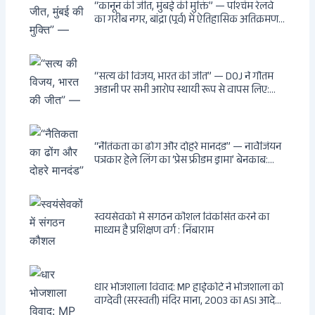
वंशवाद के भ्रष्टाचार की सम्पूर्ण कहानी
“कानून की जीत, मुंबई की मुक्ति” — पश्चिम रेलवे
का गरीब नगर, बांद्रा (पूर्व) में ऐतिहासिक अतिक्रमण-
विरोधी अभियान: बॉम्बे हाईकोर्ट के आदेश पर
बुलडोजर चला, अवैध बांग्लादेशी घुसपैठियों के अड्डों
पर पड़ी गाज, मुंबई के विकास का रास्ता साफ
“सत्य की विजय, भारत की जीत” — DOJ ने गौतम
अडानी पर सभी आरोप स्थायी रूप से वापस लिए:
Hindenburg से Deep State तक — भारत के
सबसे बड़े उद्योगपति के विरुद्ध उस वैश्विक षड्यंत्र
की सम्पूर्ण कहानी
“नैतिकता का ढोंग और दोहरे मानदंड” — नार्वेजियन
पत्रकार हेले लिंग का ‘प्रेस फ्रीडम ड्रामा’ बेनकाब:
Dagsavisen से Progressive Alliance तक —
एक ट्रांसनेशनल एंटी-इंडिया नेटवर्क की पूरी कहानी
स्वयंसेवकों में संगठन कौशल विकसित करने का
माध्यम है प्रशिक्षण वर्ग : निंबाराम
धार भोजशाला विवाद: MP हाईकोर्ट ने भोजशाला को
वाग्देवी (सरस्वती) मंदिर माना, 2003 का ASI आदेश