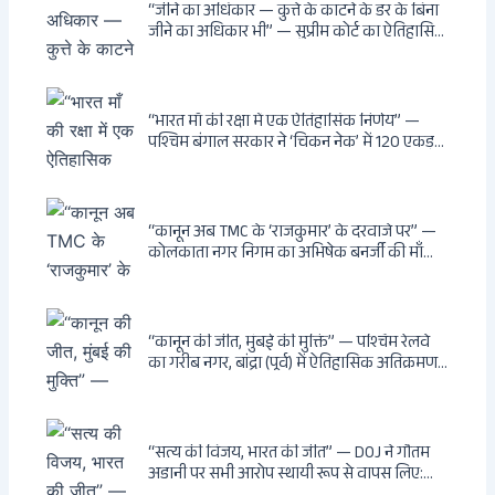
भूमिका — ED ने गिरफ्तार किया
“जीने का अधिकार — कुत्ते के काटने के डर के बिना
जीने का अधिकार भी” — सुप्रीम कोर्ट का ऐतिहासिक
फैसला: Article 21 के तहत नागरिकों को
सार्वजनिक स्थानों पर बेखौफ घूमने का अधिकार,
खतरनाक और पागल आवारा कुत्तों को इच्छामृत्यु की
अनुमति, राज्यों को 10 कड़े निर्देश
“भारत माँ की रक्षा में एक ऐतिहासिक निर्णय” —
पश्चिम बंगाल सरकार ने ‘चिकन नेक’ में 120 एकड़
भूमि भारत सरकार को हस्तांतरित की: CIA, ISI और
MSS के षड्यंत्र को करारा जवाब, पूर्वोत्तर को भारत से
काटने की साजिश ध्वस्त, सुवेंदु का वह निर्णय जिसने
दुश्मनों की नींद उड़ाई
“कानून अब TMC के ‘राजकुमार’ के दरवाजे पर” —
कोलकाता नगर निगम का अभिषेक बनर्जी की माँ
लता बनर्जी को नोटिस: कालीघाट रोड संपत्ति पर
अनधिकृत निर्माण, 17 प्रॉपर्टी KMC के रडार पर,
Leaps & Bounds से कोयला घोटाले तक — एक
वंशवाद के भ्रष्टाचार की सम्पूर्ण कहानी
“कानून की जीत, मुंबई की मुक्ति” — पश्चिम रेलवे
का गरीब नगर, बांद्रा (पूर्व) में ऐतिहासिक अतिक्रमण-
विरोधी अभियान: बॉम्बे हाईकोर्ट के आदेश पर
बुलडोजर चला, अवैध बांग्लादेशी घुसपैठियों के अड्डों
पर पड़ी गाज, मुंबई के विकास का रास्ता साफ
“सत्य की विजय, भारत की जीत” — DOJ ने गौतम
अडानी पर सभी आरोप स्थायी रूप से वापस लिए: