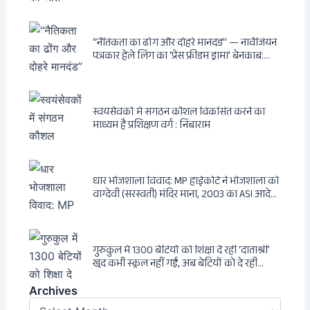
Hindenburg से Deep State तक — भारत के
सबसे बड़े उद्योगपति के विरुद्ध उस वैश्विक षड्यंत्र
की सम्पूर्ण कहानी
“नैतिकता का ढोंग और दोहरे मानदंड” — नार्वेजियन
पत्रकार हेले लिंग का ‘प्रेस फ्रीडम ड्रामा’ बेनकाब:
Dagsavisen से Progressive Alliance तक —
एक ट्रांसनेशनल एंटी-इंडिया नेटवर्क की पूरी कहानी
स्वयंसेवकों में संगठन कौशल विकसित करने का
माध्यम है प्रशिक्षण वर्ग : निंबाराम
धार भोजशाला विवाद: MP हाईकोर्ट ने भोजशाला को
वाग्देवी (सरस्वती) मंदिर माना, 2003 का ASI आदेश
खारिज
गुरुकुल में 1300 बेटियों को शिक्षा दे रहीं ‘दाताश्री’
खुद कभी स्कूल नहीं गईं, अब बेटियों को दे रही
संस्कार और अनुशासन की सीख
Archives
Archives