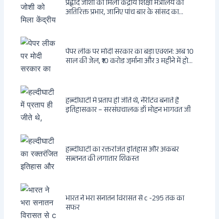
प्रह्लाद जोशी को मिला केंद्रीय शिक्षा मंत्रालय का
अतिरिक्त प्रभार, जानिए पांच बार के सांसद का
राजनीतिक सफर
पेपर लीक पर मोदी सरकार का बड़ा एक्शन: अब 10
साल की जेल, ₹10 करोड़ जुर्माना और 3 महीने में होगा
फैसला
हल्दीघाटी में प्रताप ही जीते थे, नैरेटिव बनाते हैं
इतिहासकार – सरसंघचालक डॉ मोहन भागवत जी
हल्दीघाटी का रक्तरंजित इतिहास और अकबर
सल्तनत की लगातार शिकस्त
भारत ने भरा सनातन विरासत से c -295 तक का
सफर