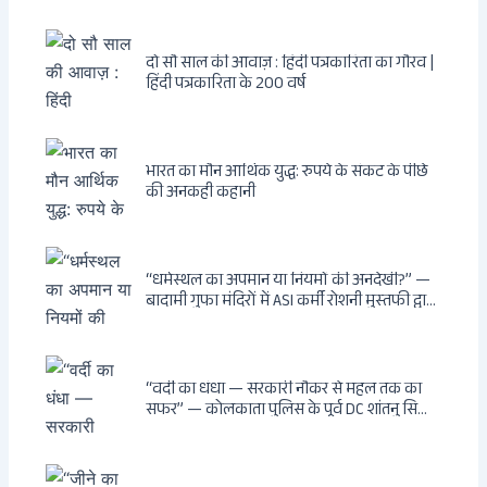
दो सौ साल की आवाज़ : हिंदी पत्रकारिता का गौरव |
हिंदी पत्रकारिता के 200 वर्ष
भारत का मौन आर्थिक युद्ध: रुपये के संकट के पीछे
की अनकही कहानी
“धर्मस्थल का अपमान या नियमों की अनदेखी?” —
बादामी गुफा मंदिरों में ASI कर्मी रोशनी मुस्तफी द्वारा
जूते पहनकर प्रवेश पर भड़की हिंदू महिला पर्यटक:
वायरल वीडियो से उठे गहरे सवाल — मस्जिद में जूते
बंद, मंदिर में खुले?
“वर्दी का धंधा — सरकारी नौकर से महल तक का
सफर” — कोलकाता पुलिस के पूर्व DC शांतनु सिन्हा
बिस्वास की वह “साम्राज्य” जो सरकारी तनख्वाह से
नहीं बन सकती: कांडी का हवेली, बल्लीगंज का फर्न
रोड आवास, ‘सोना पप्पू’ से संबंध, रेत तस्करी में