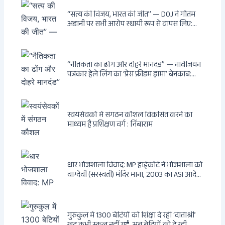
पर पड़ी गाज, मुंबई के विकास का रास्ता साफ
“सत्य की विजय, भारत की जीत” — DOJ ने गौतम
अडानी पर सभी आरोप स्थायी रूप से वापस लिए:
Hindenburg से Deep State तक — भारत के
सबसे बड़े उद्योगपति के विरुद्ध उस वैश्विक षड्यंत्र
की सम्पूर्ण कहानी
“नैतिकता का ढोंग और दोहरे मानदंड” — नार्वेजियन
पत्रकार हेले लिंग का ‘प्रेस फ्रीडम ड्रामा’ बेनकाब:
Dagsavisen से Progressive Alliance तक —
एक ट्रांसनेशनल एंटी-इंडिया नेटवर्क की पूरी कहानी
स्वयंसेवकों में संगठन कौशल विकसित करने का
माध्यम है प्रशिक्षण वर्ग : निंबाराम
धार भोजशाला विवाद: MP हाईकोर्ट ने भोजशाला को
वाग्देवी (सरस्वती) मंदिर माना, 2003 का ASI आदेश
खारिज
गुरुकुल में 1300 बेटियों को शिक्षा दे रहीं ‘दाताश्री’