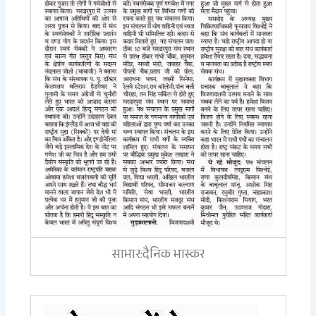
साभार:दैनिक भास्कर