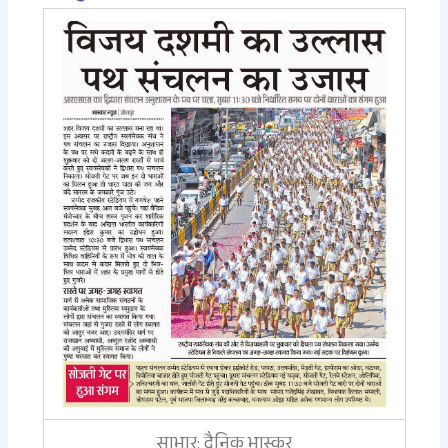
साभार: दैनिक भास्कर