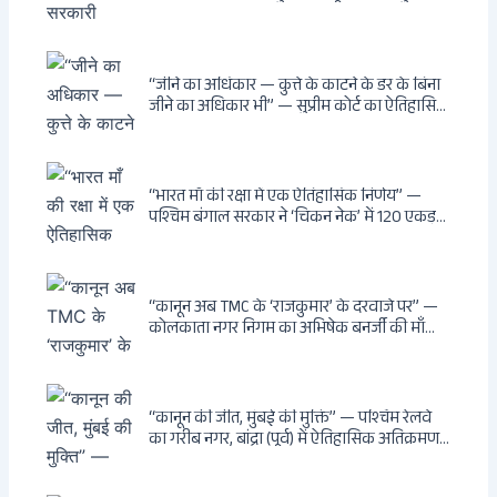
बिस्वास की वह “साम्राज्य” जो सरकारी तनख्वाह से
नहीं बन सकती: कांडी का हवेली, बल्लीगंज का फर्न
रोड आवास, ‘सोना पप्पू’ से संबंध, रेत तस्करी में
भूमिका — ED ने गिरफ्तार किया
“जीने का अधिकार — कुत्ते के काटने के डर के बिना
जीने का अधिकार भी” — सुप्रीम कोर्ट का ऐतिहासिक
फैसला: Article 21 के तहत नागरिकों को
सार्वजनिक स्थानों पर बेखौफ घूमने का अधिकार,
खतरनाक और पागल आवारा कुत्तों को इच्छामृत्यु की
अनुमति, राज्यों को 10 कड़े निर्देश
“भारत माँ की रक्षा में एक ऐतिहासिक निर्णय” —
पश्चिम बंगाल सरकार ने ‘चिकन नेक’ में 120 एकड़
भूमि भारत सरकार को हस्तांतरित की: CIA, ISI और
MSS के षड्यंत्र को करारा जवाब, पूर्वोत्तर को भारत से
काटने की साजिश ध्वस्त, सुवेंदु का वह निर्णय जिसने
दुश्मनों की नींद उड़ाई
“कानून अब TMC के ‘राजकुमार’ के दरवाजे पर” —
कोलकाता नगर निगम का अभिषेक बनर्जी की माँ
लता बनर्जी को नोटिस: कालीघाट रोड संपत्ति पर
अनधिकृत निर्माण, 17 प्रॉपर्टी KMC के रडार पर,
Leaps & Bounds से कोयला घोटाले तक — एक
वंशवाद के भ्रष्टाचार की सम्पूर्ण कहानी
“कानून की जीत, मुंबई की मुक्ति” — पश्चिम रेलवे
का गरीब नगर, बांद्रा (पूर्व) में ऐतिहासिक अतिक्रमण-
विरोधी अभियान: बॉम्बे हाईकोर्ट के आदेश पर
बुलडोजर चला, अवैध बांग्लादेशी घुसपैठियों के अड्डों