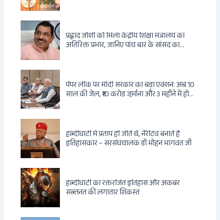
प्रह्लाद जोशी को मिला केंद्रीय शिक्षा मंत्रालय का
अतिरिक्त प्रभार, जानिए पांच बार के सांसद का
राजनीतिक सफर
पेपर लीक पर मोदी सरकार का बड़ा एक्शन: अब 10
साल की जेल, ₹10 करोड़ जुर्माना और 3 महीने में होगा
फैसला
हल्दीघाटी में प्रताप ही जीते थे, नैरेटिव बनाते हैं
इतिहासकार – सरसंघचालक डॉ मोहन भागवत जी
हल्दीघाटी का रक्तरंजित इतिहास और अकबर
सल्तनत की लगातार शिकस्त