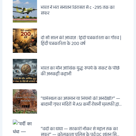
भारत ने भरा सनातन विरासत से c -295 तक का
सफर
दो सौ साल की आवाज़ : हिंदी पत्रकारिता का गौरव |
हिंदी पत्रकारिता के 200 वर्ष
भारत का मौन आर्थिक युद्ध: रुपये के संकट के पीछे
की अनकही कहानी
“धर्मस्थल का अपमान या नियमों की अनदेखी?” —
बादामी गुफा मंदिरों में ASI कर्मी रोशनी मुस्तफी द्वारा
जूते पहनकर प्रवेश पर भड़की हिंदू महिला पर्यटक:
वायरल वीडियो से उठे गहरे सवाल — मस्जिद में जूते
बंद, मंदिर में खुले?
“वर्दी का धंधा — सरकारी नौकर से महल तक का
सफर” — कोलकाता पुलिस के पूर्व DC शांतनु सिन्हा