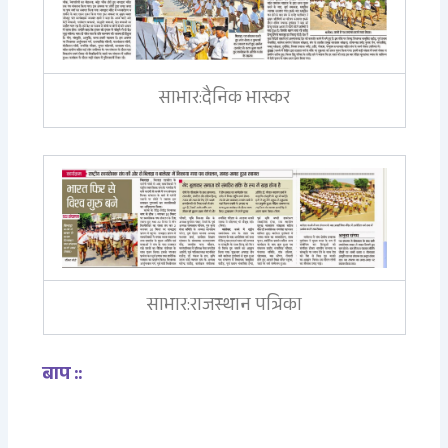
साभार:दैनिक भास्कर
साभार:राजस्थान पत्रिका
बाप ::