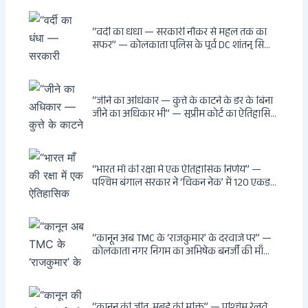
वायरल वीडियो से उठे गहरे सवाल — मस्जिद में जूते
बंद, मंदिर में खुले?
“वर्दी का धंधा — सरकारी नौकर से महल तक का
सफर” — कोलकाता पुलिस के पूर्व DC शांतनु सिन्हा
बिस्वास की वह “साम्राज्य” जो सरकारी तनख्वाह से
नहीं बन सकती: कांडी का हवेली, बल्लीगंज का फर्न
रोड आवास, ‘सोना पप्पू’ से संबंध, रेत तस्करी में
भूमिका — ED ने गिरफ्तार किया
“जीने का अधिकार — कुत्ते के काटने के डर के बिना
जीने का अधिकार भी” — सुप्रीम कोर्ट का ऐतिहासिक
फैसला: Article 21 के तहत नागरिकों को
सार्वजनिक स्थानों पर बेखौफ घूमने का अधिकार,
खतरनाक और पागल आवारा कुत्तों को इच्छामृत्यु की
अनुमति, राज्यों को 10 कड़े निर्देश
“भारत माँ की रक्षा में एक ऐतिहासिक निर्णय” —
पश्चिम बंगाल सरकार ने ‘चिकन नेक’ में 120 एकड़
भूमि भारत सरकार को हस्तांतरित की: CIA, ISI और
MSS के षड्यंत्र को करारा जवाब, पूर्वोत्तर को भारत से
काटने की साजिश ध्वस्त, सुवेंदु का वह निर्णय जिसने
दुश्मनों की नींद उड़ाई
“कानून अब TMC के ‘राजकुमार’ के दरवाजे पर” —
कोलकाता नगर निगम का अभिषेक बनर्जी की माँ
लता बनर्जी को नोटिस: कालीघाट रोड संपत्ति पर
अनधिकृत निर्माण, 17 प्रॉपर्टी KMC के रडार पर,
Leaps & Bounds से कोयला घोटाले तक — एक
वंशवाद के भ्रष्टाचार की सम्पूर्ण कहानी