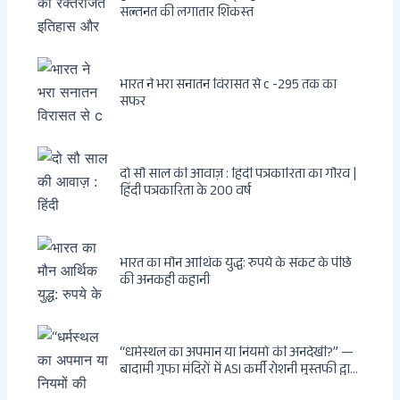
सल्तनत की लगातार शिकस्त
भारत ने भरा सनातन विरासत से c -295 तक का
सफर
दो सौ साल की आवाज़ : हिंदी पत्रकारिता का गौरव |
हिंदी पत्रकारिता के 200 वर्ष
भारत का मौन आर्थिक युद्ध: रुपये के संकट के पीछे
की अनकही कहानी
“धर्मस्थल का अपमान या नियमों की अनदेखी?” —
बादामी गुफा मंदिरों में ASI कर्मी रोशनी मुस्तफी द्वारा
जूते पहनकर प्रवेश पर भड़की हिंदू महिला पर्यटक: