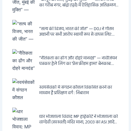
“कानून की जीत, मुंबई की मुक्ति” — पश्चिम रेलवे
का गरीब नगर, बांद्रा (पूर्व) में ऐतिहासिक अतिक्रमण-
विरोधी अभियान: बॉम्बे हाईकोर्ट के आदेश पर
बुलडोजर चला, अवैध बांग्लादेशी घुसपैठियों के अड्डों
पर पड़ी गाज, मुंबई के विकास का रास्ता साफ
“सत्य की विजय, भारत की जीत” — DOJ ने गौतम
अडानी पर सभी आरोप स्थायी रूप से वापस लिए:
Hindenburg से Deep State तक — भारत के
सबसे बड़े उद्योगपति के विरुद्ध उस वैश्विक षड्यंत्र
की सम्पूर्ण कहानी
“नैतिकता का ढोंग और दोहरे मानदंड” — नार्वेजियन
पत्रकार हेले लिंग का ‘प्रेस फ्रीडम ड्रामा’ बेनकाब:
Dagsavisen से Progressive Alliance तक —
एक ट्रांसनेशनल एंटी-इंडिया नेटवर्क की पूरी कहानी
स्वयंसेवकों में संगठन कौशल विकसित करने का
माध्यम है प्रशिक्षण वर्ग : निंबाराम
धार भोजशाला विवाद: MP हाईकोर्ट ने भोजशाला को
वाग्देवी (सरस्वती) मंदिर माना, 2003 का ASI आदेश
खारिज