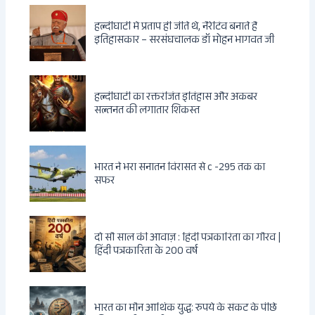
हल्दीघाटी में प्रताप ही जीते थे, नैरेटिव बनाते हैं
इतिहासकार – सरसंघचालक डॉ मोहन भागवत जी
हल्दीघाटी का रक्तरंजित इतिहास और अकबर
सल्तनत की लगातार शिकस्त
भारत ने भरा सनातन विरासत से c -295 तक का
सफर
दो सौ साल की आवाज़ : हिंदी पत्रकारिता का गौरव |
हिंदी पत्रकारिता के 200 वर्ष
भारत का मौन आर्थिक युद्ध: रुपये के संकट के पीछे