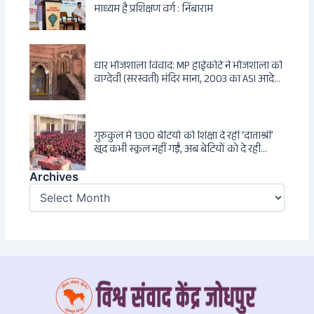
माध्यम है प्रशिक्षण वर्ग : निंबाराम
धार भोजशाला विवाद: MP हाईकोर्ट ने भोजशाला को
वाग्देवी (सरस्वती) मंदिर माना, 2003 का ASI आदेश
खारिज
गुरुकुल में 1300 बेटियों को शिक्षा दे रहीं ‘दाताश्री’
खुद कभी स्कूल नहीं गईं, अब बेटियों को दे रही
संस्कार और अनुशासन की सीख
Archives
Archives