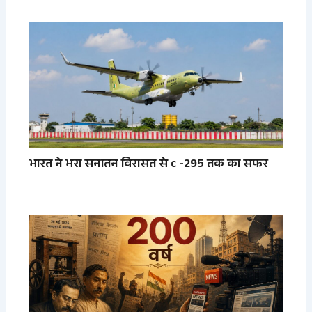
भारत ने भरा सनातन विरासत से c -295 तक का सफर