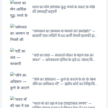
भारत का मौन आर्थिक युद्ध: रुपये के संकट के पीछे
की अनकही कहानी
“धर्मस्थल का अपमान या नियमों की अनदेखी?” —
बादामी गुफा मंदिरों में ASI कर्मी रोशनी मुस्तफी द्वारा
जूते पहनकर प्रवेश पर भड़की हिंदू महिला पर्यटक:
वायरल वीडियो से उठे गहरे सवाल — मस्जिद में जूते
बंद, मंदिर में खुले?
“वर्दी का धंधा — सरकारी नौकर से महल तक का
सफर” — कोलकाता पुलिस के पूर्व DC शांतनु सिन्हा
बिस्वास की वह “साम्राज्य” जो सरकारी तनख्वाह से
नहीं बन सकती: कांडी का हवेली, बल्लीगंज का फर्न
रोड आवास, ‘सोना पप्पू’ से संबंध, रेत तस्करी में
भूमिका — ED ने गिरफ्तार किया
“जीने का अधिकार — कुत्ते के काटने के डर के बिना
जीने का अधिकार भी” — सुप्रीम कोर्ट का ऐतिहासिक
फैसला: Article 21 के तहत नागरिकों को
सार्वजनिक स्थानों पर बेखौफ घूमने का अधिकार,
खतरनाक और पागल आवारा कुत्तों को इच्छामृत्यु की
अनुमति, राज्यों को 10 कड़े निर्देश
“भारत माँ की रक्षा में एक ऐतिहासिक निर्णय” —