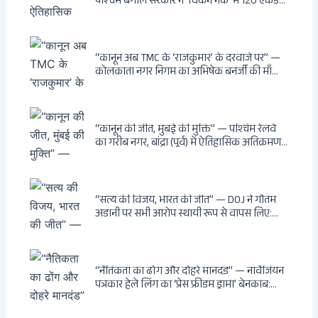
पश्चिम बंगाल सरकार ने ‘चिकन नेक’ में 120 एकड़
भूमि भारत सरकार को हस्तांतरित की: CIA, ISI और
MSS के षड्यंत्र को करारा जवाब, पूर्वोत्तर को भारत से
काटने की साजिश ध्वस्त, सुवेंदु का वह निर्णय जिसने
दुश्मनों की नींद उड़ाई
“कानून अब TMC के ‘राजकुमार’ के दरवाजे पर” —
कोलकाता नगर निगम का अभिषेक बनर्जी की माँ
लता बनर्जी को नोटिस: कालीघाट रोड संपत्ति पर
अनधिकृत निर्माण, 17 प्रॉपर्टी KMC के रडार पर,
Leaps & Bounds से कोयला घोटाले तक — एक
वंशवाद के भ्रष्टाचार की सम्पूर्ण कहानी
“कानून की जीत, मुंबई की मुक्ति” — पश्चिम रेलवे
का गरीब नगर, बांद्रा (पूर्व) में ऐतिहासिक अतिक्रमण-
विरोधी अभियान: बॉम्बे हाईकोर्ट के आदेश पर
बुलडोजर चला, अवैध बांग्लादेशी घुसपैठियों के अड्डों
पर पड़ी गाज, मुंबई के विकास का रास्ता साफ
“सत्य की विजय, भारत की जीत” — DOJ ने गौतम
अडानी पर सभी आरोप स्थायी रूप से वापस लिए:
Hindenburg से Deep State तक — भारत के
सबसे बड़े उद्योगपति के विरुद्ध उस वैश्विक षड्यंत्र
की सम्पूर्ण कहानी
“नैतिकता का ढोंग और दोहरे मानदंड” — नार्वेजियन
पत्रकार हेले लिंग का ‘प्रेस फ्रीडम ड्रामा’ बेनकाब:
Dagsavisen से Progressive Alliance तक —
एक ट्रांसनेशनल एंटी-इंडिया नेटवर्क की पूरी कहानी