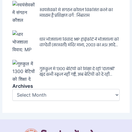
स्वयंसेवकों में संगठन कौशल विकसित करने का
माध्यम है प्रशिक्षण वर्ग : निंबाराम
धार भोजशाला विवाद: MP हाईकोर्ट ने भोजशाला को
वाग्देवी (सरस्वती) मंदिर माना, 2003 का ASI आदेश
खारिज
गुरुकुल में 1300 बेटियों को शिक्षा दे रहीं ‘दाताश्री’
खुद कभी स्कूल नहीं गईं, अब बेटियों को दे रही
संस्कार और अनुशासन की सीख
Archives
Archives