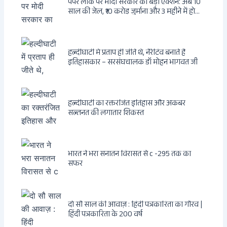
पेपर लीक पर मोदी सरकार का बड़ा एक्शन: अब 10
साल की जेल, ₹10 करोड़ जुर्माना और 3 महीने में होगा
फैसला
हल्दीघाटी में प्रताप ही जीते थे, नैरेटिव बनाते हैं
इतिहासकार – सरसंघचालक डॉ मोहन भागवत जी
हल्दीघाटी का रक्तरंजित इतिहास और अकबर
सल्तनत की लगातार शिकस्त
भारत ने भरा सनातन विरासत से c -295 तक का
सफर
दो सौ साल की आवाज़ : हिंदी पत्रकारिता का गौरव |
हिंदी पत्रकारिता के 200 वर्ष