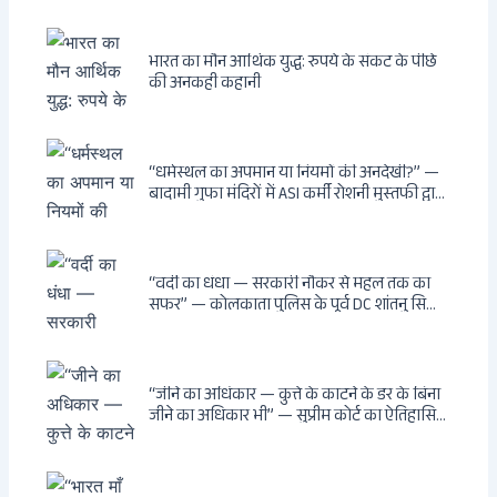
भारत का मौन आर्थिक युद्ध: रुपये के संकट के पीछे
की अनकही कहानी
“धर्मस्थल का अपमान या नियमों की अनदेखी?” —
बादामी गुफा मंदिरों में ASI कर्मी रोशनी मुस्तफी द्वारा
जूते पहनकर प्रवेश पर भड़की हिंदू महिला पर्यटक:
वायरल वीडियो से उठे गहरे सवाल — मस्जिद में जूते
बंद, मंदिर में खुले?
“वर्दी का धंधा — सरकारी नौकर से महल तक का
सफर” — कोलकाता पुलिस के पूर्व DC शांतनु सिन्हा
बिस्वास की वह “साम्राज्य” जो सरकारी तनख्वाह से
नहीं बन सकती: कांडी का हवेली, बल्लीगंज का फर्न
रोड आवास, ‘सोना पप्पू’ से संबंध, रेत तस्करी में
भूमिका — ED ने गिरफ्तार किया
“जीने का अधिकार — कुत्ते के काटने के डर के बिना
जीने का अधिकार भी” — सुप्रीम कोर्ट का ऐतिहासिक
फैसला: Article 21 के तहत नागरिकों को
सार्वजनिक स्थानों पर बेखौफ घूमने का अधिकार,
खतरनाक और पागल आवारा कुत्तों को इच्छामृत्यु की