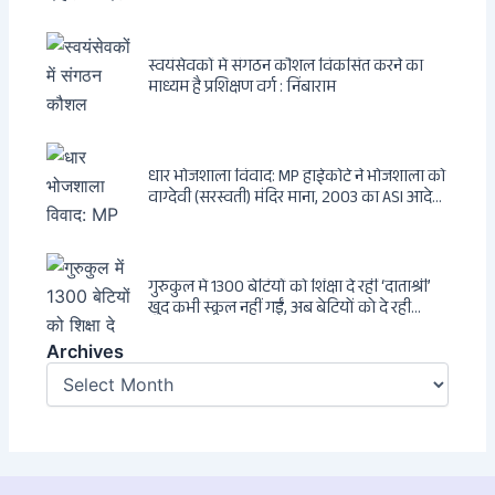
एक ट्रांसनेशनल एंटी-इंडिया नेटवर्क की पूरी कहानी
स्वयंसेवकों में संगठन कौशल विकसित करने का
माध्यम है प्रशिक्षण वर्ग : निंबाराम
धार भोजशाला विवाद: MP हाईकोर्ट ने भोजशाला को
वाग्देवी (सरस्वती) मंदिर माना, 2003 का ASI आदेश
खारिज
गुरुकुल में 1300 बेटियों को शिक्षा दे रहीं ‘दाताश्री’
खुद कभी स्कूल नहीं गईं, अब बेटियों को दे रही
संस्कार और अनुशासन की सीख
Archives
Archives