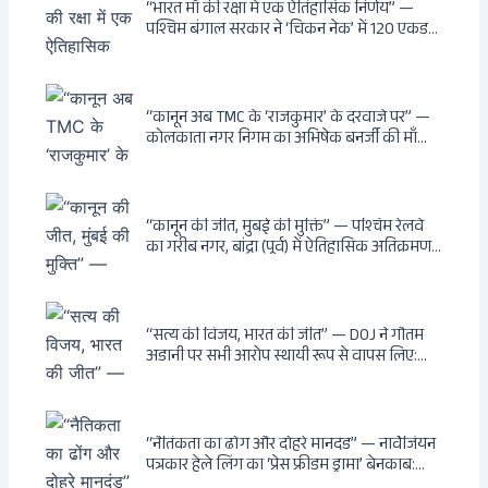
अनुमति, राज्यों को 10 कड़े निर्देश
“भारत माँ की रक्षा में एक ऐतिहासिक निर्णय” —
पश्चिम बंगाल सरकार ने ‘चिकन नेक’ में 120 एकड़
भूमि भारत सरकार को हस्तांतरित की: CIA, ISI और
MSS के षड्यंत्र को करारा जवाब, पूर्वोत्तर को भारत से
काटने की साजिश ध्वस्त, सुवेंदु का वह निर्णय जिसने
दुश्मनों की नींद उड़ाई
“कानून अब TMC के ‘राजकुमार’ के दरवाजे पर” —
कोलकाता नगर निगम का अभिषेक बनर्जी की माँ
लता बनर्जी को नोटिस: कालीघाट रोड संपत्ति पर
अनधिकृत निर्माण, 17 प्रॉपर्टी KMC के रडार पर,
Leaps & Bounds से कोयला घोटाले तक — एक
वंशवाद के भ्रष्टाचार की सम्पूर्ण कहानी
“कानून की जीत, मुंबई की मुक्ति” — पश्चिम रेलवे
का गरीब नगर, बांद्रा (पूर्व) में ऐतिहासिक अतिक्रमण-
विरोधी अभियान: बॉम्बे हाईकोर्ट के आदेश पर
बुलडोजर चला, अवैध बांग्लादेशी घुसपैठियों के अड्डों
पर पड़ी गाज, मुंबई के विकास का रास्ता साफ
“सत्य की विजय, भारत की जीत” — DOJ ने गौतम
अडानी पर सभी आरोप स्थायी रूप से वापस लिए:
Hindenburg से Deep State तक — भारत के
सबसे बड़े उद्योगपति के विरुद्ध उस वैश्विक षड्यंत्र
की सम्पूर्ण कहानी
“नैतिकता का ढोंग और दोहरे मानदंड” — नार्वेजियन
पत्रकार हेले लिंग का ‘प्रेस फ्रीडम ड्रामा’ बेनकाब:
Dagsavisen से Progressive Alliance तक —