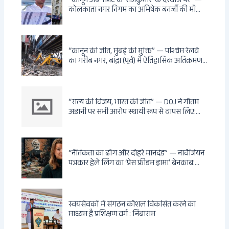
“कानून अब TMC के ‘राजकुमार’ के दरवाजे पर” —
कोलकाता नगर निगम का अभिषेक बनर्जी की माँ
लता बनर्जी को नोटिस: कालीघाट रोड संपत्ति पर
अनधिकृत निर्माण, 17 प्रॉपर्टी KMC के रडार पर,
Leaps & Bounds से कोयला घोटाले तक — एक
वंशवाद के भ्रष्टाचार की सम्पूर्ण कहानी
“कानून की जीत, मुंबई की मुक्ति” — पश्चिम रेलवे
का गरीब नगर, बांद्रा (पूर्व) में ऐतिहासिक अतिक्रमण-
विरोधी अभियान: बॉम्बे हाईकोर्ट के आदेश पर
बुलडोजर चला, अवैध बांग्लादेशी घुसपैठियों के अड्डों
पर पड़ी गाज, मुंबई के विकास का रास्ता साफ
“सत्य की विजय, भारत की जीत” — DOJ ने गौतम
अडानी पर सभी आरोप स्थायी रूप से वापस लिए:
Hindenburg से Deep State तक — भारत के
सबसे बड़े उद्योगपति के विरुद्ध उस वैश्विक षड्यंत्र
की सम्पूर्ण कहानी
“नैतिकता का ढोंग और दोहरे मानदंड” — नार्वेजियन
पत्रकार हेले लिंग का ‘प्रेस फ्रीडम ड्रामा’ बेनकाब:
Dagsavisen से Progressive Alliance तक —
एक ट्रांसनेशनल एंटी-इंडिया नेटवर्क की पूरी कहानी
स्वयंसेवकों में संगठन कौशल विकसित करने का
माध्यम है प्रशिक्षण वर्ग : निंबाराम