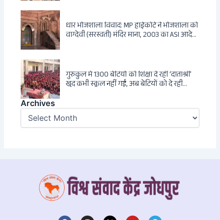
धार भोजशाला विवाद: MP हाईकोर्ट ने भोजशाला को
वाग्देवी (सरस्वती) मंदिर माना, 2003 का ASI आदेश
खारिज
गुरुकुल में 1300 बेटियों को शिक्षा दे रहीं ‘दाताश्री’
खुद कभी स्कूल नहीं गईं, अब बेटियों को दे रही
संस्कार और अनुशासन की सीख
Archives
Archives
F
I
X
Y
T