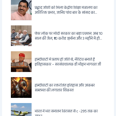
प्रह्लाद जोशी को मिला केंद्रीय शिक्षा मंत्रालय का
अतिरिक्त प्रभार, जानिए पांच बार के सांसद का
राजनीतिक सफर
पेपर लीक पर मोदी सरकार का बड़ा एक्शन: अब 10
साल की जेल, ₹10 करोड़ जुर्माना और 3 महीने में होगा
फैसला
हल्दीघाटी में प्रताप ही जीते थे, नैरेटिव बनाते हैं
इतिहासकार – सरसंघचालक डॉ मोहन भागवत जी
हल्दीघाटी का रक्तरंजित इतिहास और अकबर
सल्तनत की लगातार शिकस्त
भारत ने भरा सनातन विरासत से c -295 तक का