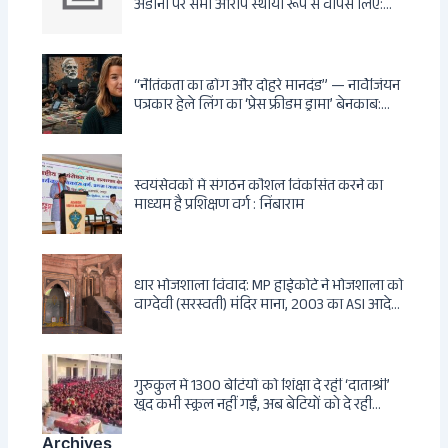
अडानी पर सभी आरोप स्थायी रूप से वापस लिए:
Hindenburg से Deep State तक — भारत के
सबसे बड़े उद्योगपति के विरुद्ध उस वैश्विक षड्यंत्र
की सम्पूर्ण कहानी
“नैतिकता का ढोंग और दोहरे मानदंड” — नार्वेजियन
पत्रकार हेले लिंग का ‘प्रेस फ्रीडम ड्रामा’ बेनकाब:
Dagsavisen से Progressive Alliance तक —
एक ट्रांसनेशनल एंटी-इंडिया नेटवर्क की पूरी कहानी
स्वयंसेवकों में संगठन कौशल विकसित करने का
माध्यम है प्रशिक्षण वर्ग : निंबाराम
धार भोजशाला विवाद: MP हाईकोर्ट ने भोजशाला को
वाग्देवी (सरस्वती) मंदिर माना, 2003 का ASI आदेश
खारिज
गुरुकुल में 1300 बेटियों को शिक्षा दे रहीं ‘दाताश्री’
खुद कभी स्कूल नहीं गईं, अब बेटियों को दे रही
संस्कार और अनुशासन की सीख
Archives
Archives