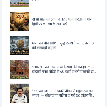
सफर
दो सौ साल की आवाज़ : हिंदी पत्रकारिता का गौरव |
हिंदी पत्रकारिता के 200 वर्ष
भारत का मौन आर्थिक युद्ध: रुपये के संकट के पीछे
की अनकही कहानी
“धर्मस्थल का अपमान या नियमों की अनदेखी?” —
बादामी गुफा मंदिरों में ASI कर्मी रोशनी मुस्तफी द्वारा
जूते पहनकर प्रवेश पर भड़की हिंदू महिला पर्यटक:
वायरल वीडियो से उठे गहरे सवाल — मस्जिद में जूते
बंद, मंदिर में खुले?
“वर्दी का धंधा — सरकारी नौकर से महल तक का
सफर” — कोलकाता पुलिस के पूर्व DC शांतनु सिन्हा
बिस्वास की वह “साम्राज्य” जो सरकारी तनख्वाह से
नहीं बन सकती: कांडी का हवेली, बल्लीगंज का फर्न