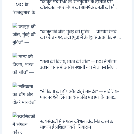
दुश्मनों की नींद उड़ाई
“कानून अब TMC के ‘राजकुमार’ के दरवाजे पर” —
कोलकाता नगर निगम का अभिषेक बनर्जी की माँ
लता बनर्जी को नोटिस: कालीघाट रोड संपत्ति पर
अनधिकृत निर्माण, 17 प्रॉपर्टी KMC के रडार पर,
Leaps & Bounds से कोयला घोटाले तक — एक
वंशवाद के भ्रष्टाचार की सम्पूर्ण कहानी
“कानून की जीत, मुंबई की मुक्ति” — पश्चिम रेलवे
का गरीब नगर, बांद्रा (पूर्व) में ऐतिहासिक अतिक्रमण-
विरोधी अभियान: बॉम्बे हाईकोर्ट के आदेश पर
बुलडोजर चला, अवैध बांग्लादेशी घुसपैठियों के अड्डों
पर पड़ी गाज, मुंबई के विकास का रास्ता साफ
“सत्य की विजय, भारत की जीत” — DOJ ने गौतम
अडानी पर सभी आरोप स्थायी रूप से वापस लिए:
Hindenburg से Deep State तक — भारत के
सबसे बड़े उद्योगपति के विरुद्ध उस वैश्विक षड्यंत्र
की सम्पूर्ण कहानी
“नैतिकता का ढोंग और दोहरे मानदंड” — नार्वेजियन
पत्रकार हेले लिंग का ‘प्रेस फ्रीडम ड्रामा’ बेनकाब:
Dagsavisen से Progressive Alliance तक —
एक ट्रांसनेशनल एंटी-इंडिया नेटवर्क की पूरी कहानी
स्वयंसेवकों में संगठन कौशल विकसित करने का
माध्यम है प्रशिक्षण वर्ग : निंबाराम