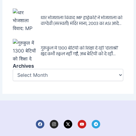
धार भोजशाला विवाद: MP हाईकोर्ट ने भोजशाला को
वाग्देवी (सरस्वती) मंदिर माना, 2003 का ASI आदेश
खारिज
गुरुकुल में 1300 बेटियों को शिक्षा दे रहीं ‘दाताश्री’
खुद कभी स्कूल नहीं गईं, अब बेटियों को दे रही
संस्कार और अनुशासन की सीख
Archives
Archives
F
I
X
Y
T
a
n
-
o
e
c
s
t
u
l
e
t
w
t
e