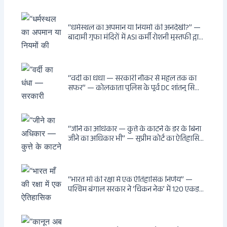
“धर्मस्थल का अपमान या नियमों की अनदेखी?” —
बादामी गुफा मंदिरों में ASI कर्मी रोशनी मुस्तफी द्वारा
जूते पहनकर प्रवेश पर भड़की हिंदू महिला पर्यटक:
वायरल वीडियो से उठे गहरे सवाल — मस्जिद में जूते
बंद, मंदिर में खुले?
“वर्दी का धंधा — सरकारी नौकर से महल तक का
सफर” — कोलकाता पुलिस के पूर्व DC शांतनु सिन्हा
बिस्वास की वह “साम्राज्य” जो सरकारी तनख्वाह से
नहीं बन सकती: कांडी का हवेली, बल्लीगंज का फर्न
रोड आवास, ‘सोना पप्पू’ से संबंध, रेत तस्करी में
भूमिका — ED ने गिरफ्तार किया
“जीने का अधिकार — कुत्ते के काटने के डर के बिना
जीने का अधिकार भी” — सुप्रीम कोर्ट का ऐतिहासिक
फैसला: Article 21 के तहत नागरिकों को
सार्वजनिक स्थानों पर बेखौफ घूमने का अधिकार,
खतरनाक और पागल आवारा कुत्तों को इच्छामृत्यु की
अनुमति, राज्यों को 10 कड़े निर्देश
“भारत माँ की रक्षा में एक ऐतिहासिक निर्णय” —
पश्चिम बंगाल सरकार ने ‘चिकन नेक’ में 120 एकड़
भूमि भारत सरकार को हस्तांतरित की: CIA, ISI और
MSS के षड्यंत्र को करारा जवाब, पूर्वोत्तर को भारत से
काटने की साजिश ध्वस्त, सुवेंदु का वह निर्णय जिसने