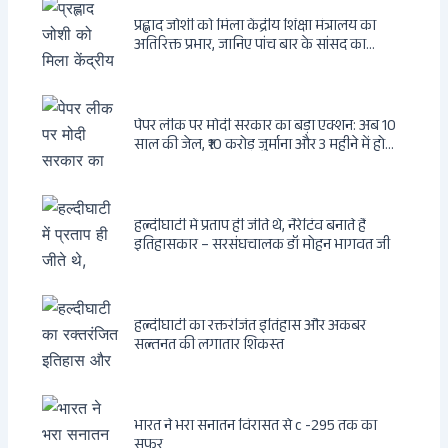
प्रह्लाद जोशी को मिला केंद्रीय शिक्षा मंत्रालय का
अतिरिक्त प्रभार, जानिए पांच बार के सांसद का
राजनीतिक सफर
पेपर लीक पर मोदी सरकार का बड़ा एक्शन: अब 10
साल की जेल, ₹10 करोड़ जुर्माना और 3 महीने में होगा
फैसला
हल्दीघाटी में प्रताप ही जीते थे, नैरेटिव बनाते हैं
इतिहासकार – सरसंघचालक डॉ मोहन भागवत जी
हल्दीघाटी का रक्तरंजित इतिहास और अकबर
सल्तनत की लगातार शिकस्त
भारत ने भरा सनातन विरासत से c -295 तक का
सफर