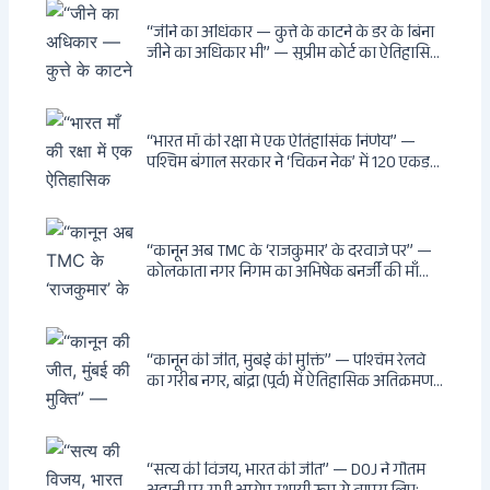
रोड आवास, ‘सोना पप्पू’ से संबंध, रेत तस्करी में
भूमिका — ED ने गिरफ्तार किया
“जीने का अधिकार — कुत्ते के काटने के डर के बिना
जीने का अधिकार भी” — सुप्रीम कोर्ट का ऐतिहासिक
फैसला: Article 21 के तहत नागरिकों को
सार्वजनिक स्थानों पर बेखौफ घूमने का अधिकार,
खतरनाक और पागल आवारा कुत्तों को इच्छामृत्यु की
अनुमति, राज्यों को 10 कड़े निर्देश
“भारत माँ की रक्षा में एक ऐतिहासिक निर्णय” —
पश्चिम बंगाल सरकार ने ‘चिकन नेक’ में 120 एकड़
भूमि भारत सरकार को हस्तांतरित की: CIA, ISI और
MSS के षड्यंत्र को करारा जवाब, पूर्वोत्तर को भारत से
काटने की साजिश ध्वस्त, सुवेंदु का वह निर्णय जिसने
दुश्मनों की नींद उड़ाई
“कानून अब TMC के ‘राजकुमार’ के दरवाजे पर” —
कोलकाता नगर निगम का अभिषेक बनर्जी की माँ
लता बनर्जी को नोटिस: कालीघाट रोड संपत्ति पर
अनधिकृत निर्माण, 17 प्रॉपर्टी KMC के रडार पर,
Leaps & Bounds से कोयला घोटाले तक — एक
वंशवाद के भ्रष्टाचार की सम्पूर्ण कहानी
“कानून की जीत, मुंबई की मुक्ति” — पश्चिम रेलवे
का गरीब नगर, बांद्रा (पूर्व) में ऐतिहासिक अतिक्रमण-
विरोधी अभियान: बॉम्बे हाईकोर्ट के आदेश पर
बुलडोजर चला, अवैध बांग्लादेशी घुसपैठियों के अड्डों
पर पड़ी गाज, मुंबई के विकास का रास्ता साफ
“सत्य की विजय, भारत की जीत” — DOJ ने गौतम