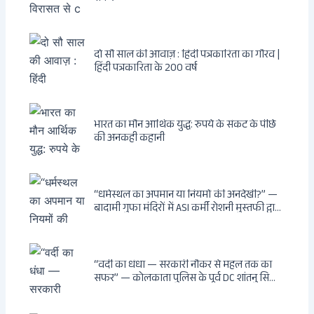
दो सौ साल की आवाज़ : हिंदी पत्रकारिता का गौरव |
हिंदी पत्रकारिता के 200 वर्ष
भारत का मौन आर्थिक युद्ध: रुपये के संकट के पीछे
की अनकही कहानी
“धर्मस्थल का अपमान या नियमों की अनदेखी?” —
बादामी गुफा मंदिरों में ASI कर्मी रोशनी मुस्तफी द्वारा
जूते पहनकर प्रवेश पर भड़की हिंदू महिला पर्यटक:
वायरल वीडियो से उठे गहरे सवाल — मस्जिद में जूते
बंद, मंदिर में खुले?
“वर्दी का धंधा — सरकारी नौकर से महल तक का
सफर” — कोलकाता पुलिस के पूर्व DC शांतनु सिन्हा
बिस्वास की वह “साम्राज्य” जो सरकारी तनख्वाह से
नहीं बन सकती: कांडी का हवेली, बल्लीगंज का फर्न