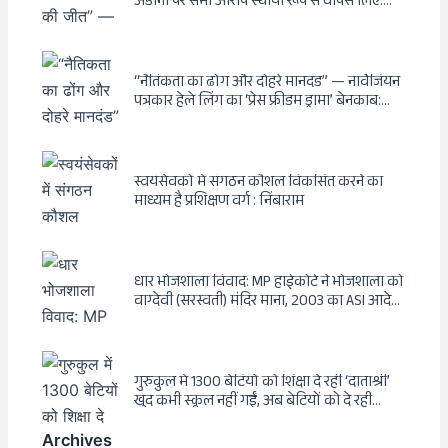
अडानी पर सभी आरोप स्थायी रूप से वापस लिए:
Hindenburg से Deep State तक — भारत के
सबसे बड़े उद्योगपति के विरुद्ध उस वैश्विक षड्यंत्र
की सम्पूर्ण कहानी
“नैतिकता का ढोंग और दोहरे मानदंड” — नार्वेजियन
पत्रकार हेले लिंग का ‘प्रेस फ्रीडम ड्रामा’ बेनकाब:
Dagsavisen से Progressive Alliance तक —
एक ट्रांसनेशनल एंटी-इंडिया नेटवर्क की पूरी कहानी
स्वयंसेवकों में संगठन कौशल विकसित करने का
माध्यम है प्रशिक्षण वर्ग : निंबाराम
धार भोजशाला विवाद: MP हाईकोर्ट ने भोजशाला को
वाग्देवी (सरस्वती) मंदिर माना, 2003 का ASI आदेश
खारिज
गुरुकुल में 1300 बेटियों को शिक्षा दे रहीं ‘दाताश्री’
खुद कभी स्कूल नहीं गईं, अब बेटियों को दे रही
संस्कार और अनुशासन की सीख
Archives
Archives