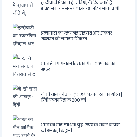
हल्दीघाटी में प्रताप ही जीते थे, नैरेटिव बनाते हैं
इतिहासकार – सरसंघचालक डॉ मोहन भागवत जी
हल्दीघाटी का रक्तरंजित इतिहास और अकबर
सल्तनत की लगातार शिकस्त
भारत ने भरा सनातन विरासत से c -295 तक का
सफर
दो सौ साल की आवाज़ : हिंदी पत्रकारिता का गौरव |
हिंदी पत्रकारिता के 200 वर्ष
भारत का मौन आर्थिक युद्ध: रुपये के संकट के पीछे
की अनकही कहानी