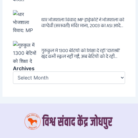
धार भोजशाला विवाद: MP हाईकोर्ट ने भोजशाला को
वाग्देवी (सरस्वती) मंदिर माना, 2003 का ASI आदेश
खारिज
गुरुकुल में 1300 बेटियों को शिक्षा दे रहीं ‘दाताश्री’
खुद कभी स्कूल नहीं गईं, अब बेटियों को दे रही
संस्कार और अनुशासन की सीख
Archives
Archives