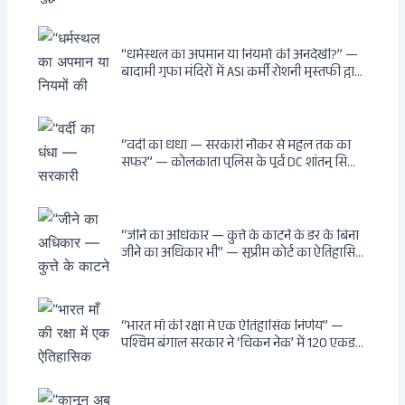
“धर्मस्थल का अपमान या नियमों की अनदेखी?” —
बादामी गुफा मंदिरों में ASI कर्मी रोशनी मुस्तफी द्वारा
जूते पहनकर प्रवेश पर भड़की हिंदू महिला पर्यटक:
वायरल वीडियो से उठे गहरे सवाल — मस्जिद में जूते
बंद, मंदिर में खुले?
“वर्दी का धंधा — सरकारी नौकर से महल तक का
सफर” — कोलकाता पुलिस के पूर्व DC शांतनु सिन्हा
बिस्वास की वह “साम्राज्य” जो सरकारी तनख्वाह से
नहीं बन सकती: कांडी का हवेली, बल्लीगंज का फर्न
रोड आवास, ‘सोना पप्पू’ से संबंध, रेत तस्करी में
भूमिका — ED ने गिरफ्तार किया
“जीने का अधिकार — कुत्ते के काटने के डर के बिना
जीने का अधिकार भी” — सुप्रीम कोर्ट का ऐतिहासिक
फैसला: Article 21 के तहत नागरिकों को
सार्वजनिक स्थानों पर बेखौफ घूमने का अधिकार,
खतरनाक और पागल आवारा कुत्तों को इच्छामृत्यु की
अनुमति, राज्यों को 10 कड़े निर्देश
“भारत माँ की रक्षा में एक ऐतिहासिक निर्णय” —
पश्चिम बंगाल सरकार ने ‘चिकन नेक’ में 120 एकड़
भूमि भारत सरकार को हस्तांतरित की: CIA, ISI और
MSS के षड्यंत्र को करारा जवाब, पूर्वोत्तर को भारत से
काटने की साजिश ध्वस्त, सुवेंदु का वह निर्णय जिसने