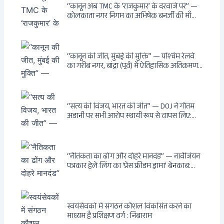
दुश्मनों की नींद उड़ाई
“कानून अब TMC के ‘राजकुमार’ के दरवाजे पर” —
कोलकाता नगर निगम का अभिषेक बनर्जी की माँ
लता बनर्जी को नोटिस: कालीघाट रोड संपत्ति पर
अनधिकृत निर्माण, 17 प्रॉपर्टी KMC के रडार पर,
Leaps & Bounds से कोयला घोटाले तक — एक
वंशवाद के भ्रष्टाचार की सम्पूर्ण कहानी
“कानून की जीत, मुंबई की मुक्ति” — पश्चिम रेलवे
का गरीब नगर, बांद्रा (पूर्व) में ऐतिहासिक अतिक्रमण-
विरोधी अभियान: बॉम्बे हाईकोर्ट के आदेश पर
बुलडोजर चला, अवैध बांग्लादेशी घुसपैठियों के अड्डों
पर पड़ी गाज, मुंबई के विकास का रास्ता साफ
“सत्य की विजय, भारत की जीत” — DOJ ने गौतम
अडानी पर सभी आरोप स्थायी रूप से वापस लिए:
Hindenburg से Deep State तक — भारत के
सबसे बड़े उद्योगपति के विरुद्ध उस वैश्विक षड्यंत्र
की सम्पूर्ण कहानी
“नैतिकता का ढोंग और दोहरे मानदंड” — नार्वेजियन
पत्रकार हेले लिंग का ‘प्रेस फ्रीडम ड्रामा’ बेनकाब:
Dagsavisen से Progressive Alliance तक —
एक ट्रांसनेशनल एंटी-इंडिया नेटवर्क की पूरी कहानी
स्वयंसेवकों में संगठन कौशल विकसित करने का
माध्यम है प्रशिक्षण वर्ग : निंबाराम