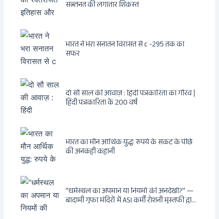
सल्तनत की लगातार शिकस्त
भारत ने भरा सनातन विरासत से c -295 तक का
सफर
दो सौ साल की आवाज़ : हिंदी पत्रकारिता का गौरव |
हिंदी पत्रकारिता के 200 वर्ष
भारत का मौन आर्थिक युद्ध: रुपये के संकट के पीछे
की अनकही कहानी
“धर्मस्थल का अपमान या नियमों की अनदेखी?” —
बादामी गुफा मंदिरों में ASI कर्मी रोशनी मुस्तफी द्वारा
जूते पहनकर प्रवेश पर भड़की हिंदू महिला पर्यटक: