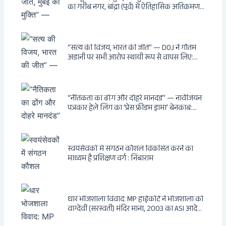
का गरीब नगर, बांद्रा (पूर्व) में ऐतिहासिक अतिक्रमण-
विरोधी अभियान: बॉम्बे हाईकोर्ट के आदेश पर
बुलडोजर चला, अवैध बांग्लादेशी घुसपैठियों के अड्डों
पर पड़ी गाज, मुंबई के विकास का रास्ता साफ
“सत्य की विजय, भारत की जीत” — DOJ ने गौतम
अडानी पर सभी आरोप स्थायी रूप से वापस लिए:
Hindenburg से Deep State तक — भारत के
सबसे बड़े उद्योगपति के विरुद्ध उस वैश्विक षड्यंत्र
की सम्पूर्ण कहानी
“नैतिकता का ढोंग और दोहरे मानदंड” — नार्वेजियन
पत्रकार हेले लिंग का ‘प्रेस फ्रीडम ड्रामा’ बेनकाब:
Dagsavisen से Progressive Alliance तक —
एक ट्रांसनेशनल एंटी-इंडिया नेटवर्क की पूरी कहानी
स्वयंसेवकों में संगठन कौशल विकसित करने का
माध्यम है प्रशिक्षण वर्ग : निंबाराम
धार भोजशाला विवाद: MP हाईकोर्ट ने भोजशाला को
वाग्देवी (सरस्वती) मंदिर माना, 2003 का ASI आदेश
खारिज