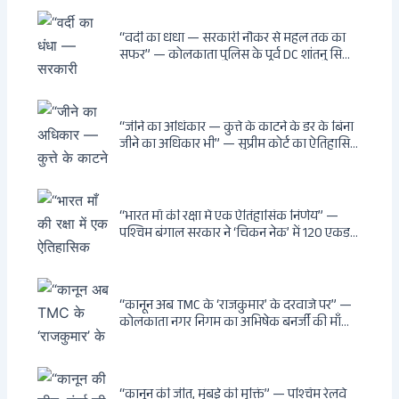
वायरल वीडियो से उठे गहरे सवाल — मस्जिद में जूते
बंद, मंदिर में खुले?
“वर्दी का धंधा — सरकारी नौकर से महल तक का
सफर” — कोलकाता पुलिस के पूर्व DC शांतनु सिन्हा
बिस्वास की वह “साम्राज्य” जो सरकारी तनख्वाह से
नहीं बन सकती: कांडी का हवेली, बल्लीगंज का फर्न
रोड आवास, ‘सोना पप्पू’ से संबंध, रेत तस्करी में
भूमिका — ED ने गिरफ्तार किया
“जीने का अधिकार — कुत्ते के काटने के डर के बिना
जीने का अधिकार भी” — सुप्रीम कोर्ट का ऐतिहासिक
फैसला: Article 21 के तहत नागरिकों को
सार्वजनिक स्थानों पर बेखौफ घूमने का अधिकार,
खतरनाक और पागल आवारा कुत्तों को इच्छामृत्यु की
अनुमति, राज्यों को 10 कड़े निर्देश
“भारत माँ की रक्षा में एक ऐतिहासिक निर्णय” —
पश्चिम बंगाल सरकार ने ‘चिकन नेक’ में 120 एकड़
भूमि भारत सरकार को हस्तांतरित की: CIA, ISI और
MSS के षड्यंत्र को करारा जवाब, पूर्वोत्तर को भारत से
काटने की साजिश ध्वस्त, सुवेंदु का वह निर्णय जिसने
दुश्मनों की नींद उड़ाई
“कानून अब TMC के ‘राजकुमार’ के दरवाजे पर” —
कोलकाता नगर निगम का अभिषेक बनर्जी की माँ
लता बनर्जी को नोटिस: कालीघाट रोड संपत्ति पर
अनधिकृत निर्माण, 17 प्रॉपर्टी KMC के रडार पर,
Leaps & Bounds से कोयला घोटाले तक — एक
वंशवाद के भ्रष्टाचार की सम्पूर्ण कहानी
“कानून की जीत, मुंबई की मुक्ति” — पश्चिम रेलवे