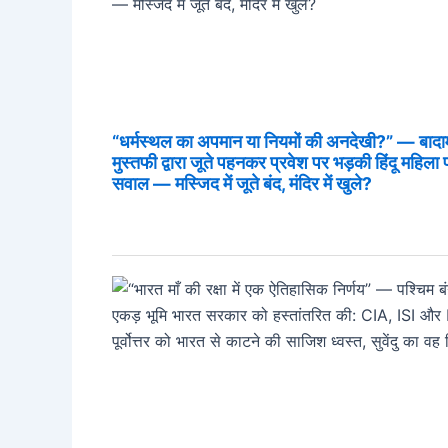
“धर्मस्थल का अपमान या नियमों की अनदेखी?” — बादामी ग
मुस्तफी द्वारा जूते पहनकर प्रवेश पर भड़की हिंदू महिला
सवाल — मस्जिद में जूते बंद, मंदिर में खुले?