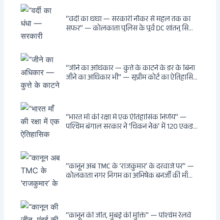
बंद, मंदिर में खुले?
“वर्दी का धंधा — सरकारी नौकर से महल तक का
सफर” — कोलकाता पुलिस के पूर्व DC शांतनु सिन्हा
बिस्वास की वह “साम्राज्य” जो सरकारी तनख्वाह से
नहीं बन सकती: कांडी का हवेली, बल्लीगंज का फर्न
रोड आवास, ‘सोना पप्पू’ से संबंध, रेत तस्करी में
भूमिका — ED ने गिरफ्तार किया
“जीने का अधिकार — कुत्ते के काटने के डर के बिना
जीने का अधिकार भी” — सुप्रीम कोर्ट का ऐतिहासिक
फैसला: Article 21 के तहत नागरिकों को
सार्वजनिक स्थानों पर बेखौफ घूमने का अधिकार,
खतरनाक और पागल आवारा कुत्तों को इच्छामृत्यु की
अनुमति, राज्यों को 10 कड़े निर्देश
“भारत माँ की रक्षा में एक ऐतिहासिक निर्णय” —
पश्चिम बंगाल सरकार ने ‘चिकन नेक’ में 120 एकड़
भूमि भारत सरकार को हस्तांतरित की: CIA, ISI और
MSS के षड्यंत्र को करारा जवाब, पूर्वोत्तर को भारत से
काटने की साजिश ध्वस्त, सुवेंदु का वह निर्णय जिसने
दुश्मनों की नींद उड़ाई
“कानून अब TMC के ‘राजकुमार’ के दरवाजे पर” —
कोलकाता नगर निगम का अभिषेक बनर्जी की माँ
लता बनर्जी को नोटिस: कालीघाट रोड संपत्ति पर
अनधिकृत निर्माण, 17 प्रॉपर्टी KMC के रडार पर,
Leaps & Bounds से कोयला घोटाले तक — एक
वंशवाद के भ्रष्टाचार की सम्पूर्ण कहानी
“कानून की जीत, मुंबई की मुक्ति” — पश्चिम रेलवे