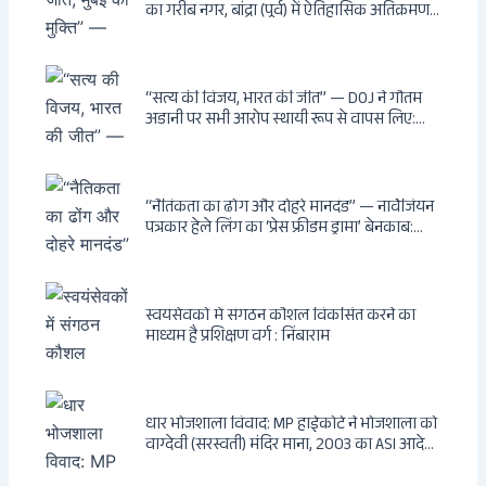
का गरीब नगर, बांद्रा (पूर्व) में ऐतिहासिक अतिक्रमण-
विरोधी अभियान: बॉम्बे हाईकोर्ट के आदेश पर
बुलडोजर चला, अवैध बांग्लादेशी घुसपैठियों के अड्डों
पर पड़ी गाज, मुंबई के विकास का रास्ता साफ
“सत्य की विजय, भारत की जीत” — DOJ ने गौतम
अडानी पर सभी आरोप स्थायी रूप से वापस लिए:
Hindenburg से Deep State तक — भारत के
सबसे बड़े उद्योगपति के विरुद्ध उस वैश्विक षड्यंत्र
की सम्पूर्ण कहानी
“नैतिकता का ढोंग और दोहरे मानदंड” — नार्वेजियन
पत्रकार हेले लिंग का ‘प्रेस फ्रीडम ड्रामा’ बेनकाब:
Dagsavisen से Progressive Alliance तक —
एक ट्रांसनेशनल एंटी-इंडिया नेटवर्क की पूरी कहानी
स्वयंसेवकों में संगठन कौशल विकसित करने का
माध्यम है प्रशिक्षण वर्ग : निंबाराम
धार भोजशाला विवाद: MP हाईकोर्ट ने भोजशाला को
वाग्देवी (सरस्वती) मंदिर माना, 2003 का ASI आदेश
खारिज