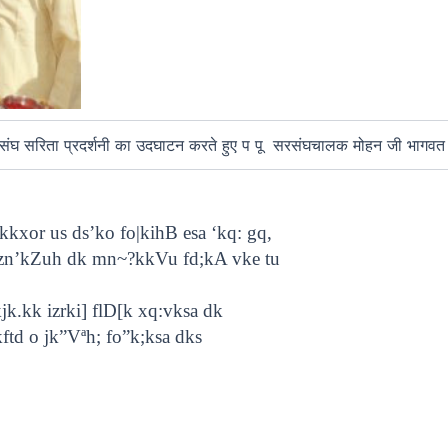
संघ सरिता प्रदर्शनी का उदघाटन करते हुए प पू सरसंघचालक मोहन जी भागव
kxor us ds’ko fo|kihB esa ‘kq: gq,
rk izn’kZuh dk mn~?kkVu fd;kA vke tu
kjk.kk izrki] flD[k xq:vksa dk
ftd o jk”Vªh; fo”k;ksa dks