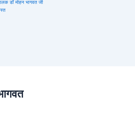
संघचालक डॉ मोहन भागवत जी
स्त
 भागवत