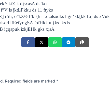
 ekY;kiZ.k djsxasA
ds’ko
n`f”V ls jktLFkku ds 11 ftyks
Z] r`rh; o”kZ
½
f’kf{kr
Lo;alsodks lfgr ‘kk[kk Lrj ds xVuk
;alsod lfEefyr gSA fofHkUu {ks=ks ls
ihB igqapuk izkjEHk gks x;sA
d.
Required fields are marked
*