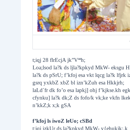
t;iqj 28 flrEcjA jk”Vªªh;
Loa;lsod la?k ds ljla?kpkyd MkW- eksgu Hk
la?k ds pSrU; f’kfoj esa vkt lqcg la?k lfj
gsrq yxkbZ xbZ bl izn’kZuh esa
Hkkjrh;
laLd`fr dk fo’o esa lapkj] ohj f’kjkse.kh eg
cfynku] la?k dk;Z ds fofo/k vk;ke vkfn lkek
n’kkZ;k x;k gSA
f’kfoj ls iwoZ leUo; cSBd
t;iqj izkUr ds la?kpkyd MkW- y{ehukjk;.k