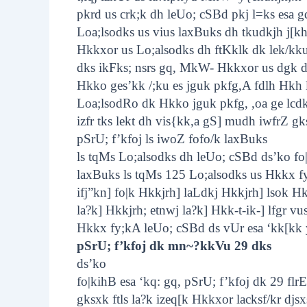
pkrd us crk;k dh leUo; cSBd pkj l=ks esa gq
Loa;lsodks us vius laxBuks dh tkudkjh j[kh
Hkkxor us Lo;alsodks dh ftKklk dk lek/kku
dks ikFks; nsrs gq, MkW- Hkkxor us dgk dh g
Hkko ges’kk /;ku es jguk pkfg,A fdlh Hkh l
Loa;lsodRo dk Hkko jguk pkfg, ,oa ge lcdks 
izfr tks lekt dh vis{kk,a gS] mudh iwfrZ gk
pSrU; f’kfoj ls iwoZ fofo/k laxBuks
ls tqMs Lo;alsodks dh leUo; cSBd ds’ko fo|
laxBuks ls tqMs 125 Lo;alsodks us Hkkx fy;
ifj”kn] fo|k Hkkjrh] laLdkj Hkkjrh] lsok H
la?k] Hkkjrh; etnwj la?k] Hkk-t-ik-] lfgr v
Hkkx fy;kA leUo; cSBd ds vUr esa ‘kk[k
pSrU; f’kfoj dk mn~?kkVu 29 dks
ds’ko
fo|kihB esa ‘kq: gq, pSrU; f’kfoj dk 29 fl
gksxk ftls la?k izeq[k Hkkxor lacksf/kr djsx