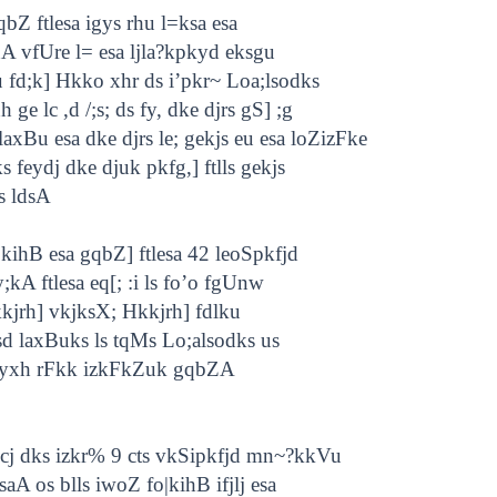
bZ ftlesa igys rhu l=ksa esa
A vfUre l= esa ljla?kpkyd eksgu
 fd;k] Hkko xhr ds i’pkr~ Loa;lsodks
e lc ,d /;s; ds fy, dke djrs gS] ;g
axBu esa dke djrs le; gekjs eu esa loZizFke
feydj dke djuk pkfg,] ftlls gekjs
s ldsA
kihB esa gqbZ] ftlesa 42 leoSpkfjd
kA ftlesa eq[; :i ls fo’o fgUnw
kkjrh] vkjksX; Hkkjrh] fdlku
usd laxBuks ls tqMs Lo;alsodks us
k yxh rFkk izkFkZuk gqbZA
rEcj dks izkr% 9 cts vkSipkfjd mn~?kkVu
saA os blls iwoZ fo|kihB ifjlj esa