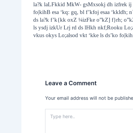
la?k laLFkkid MkW- gsMxsokj dh izfrek ij
fo|kihB esa ‘kq: gq, bl f’kfoj esaa ‘kkldh; 
ds la?k f’k{kk oxZ ¼izFke o”kZ] f}rh; o”k
ls ysdj izkUr Lrj rd ds lHkh nkf;Rooku Lo
vkus okys Lo;alsod vkt ‘kke ls ds’ko fo|k
Leave a Comment
Your email address will not be publishe
Type
here..