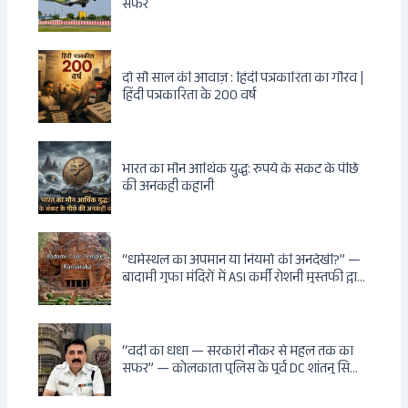
सफर
दो सौ साल की आवाज़ : हिंदी पत्रकारिता का गौरव |
हिंदी पत्रकारिता के 200 वर्ष
भारत का मौन आर्थिक युद्ध: रुपये के संकट के पीछे
की अनकही कहानी
“धर्मस्थल का अपमान या नियमों की अनदेखी?” —
बादामी गुफा मंदिरों में ASI कर्मी रोशनी मुस्तफी द्वारा
जूते पहनकर प्रवेश पर भड़की हिंदू महिला पर्यटक:
वायरल वीडियो से उठे गहरे सवाल — मस्जिद में जूते
बंद, मंदिर में खुले?
“वर्दी का धंधा — सरकारी नौकर से महल तक का
सफर” — कोलकाता पुलिस के पूर्व DC शांतनु सिन्हा
बिस्वास की वह “साम्राज्य” जो सरकारी तनख्वाह से
नहीं बन सकती: कांडी का हवेली, बल्लीगंज का फर्न