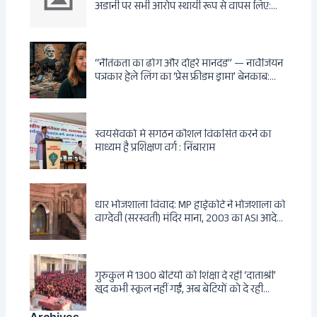
अडानी पर सभी आरोप स्थायी रूप से वापस लिए:
Hindenburg से Deep State तक — भारत के
सबसे बड़े उद्योगपति के विरुद्ध उस वैश्विक षड्यंत्र
की सम्पूर्ण कहानी
“नैतिकता का ढोंग और दोहरे मानदंड” — नार्वेजियन
पत्रकार हेले लिंग का ‘प्रेस फ्रीडम ड्रामा’ बेनकाब:
Dagsavisen से Progressive Alliance तक —
एक ट्रांसनेशनल एंटी-इंडिया नेटवर्क की पूरी कहानी
स्वयंसेवकों में संगठन कौशल विकसित करने का
माध्यम है प्रशिक्षण वर्ग : निंबाराम
धार भोजशाला विवाद: MP हाईकोर्ट ने भोजशाला को
वाग्देवी (सरस्वती) मंदिर माना, 2003 का ASI आदेश
खारिज
गुरुकुल में 1300 बेटियों को शिक्षा दे रहीं ‘दाताश्री’
खुद कभी स्कूल नहीं गईं, अब बेटियों को दे रही
संस्कार और अनुशासन की सीख
Archives
Archives