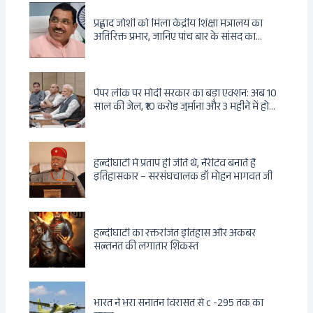
प्रह्लाद जोशी को मिला केंद्रीय शिक्षा मंत्रालय का
अतिरिक्त प्रभार, जानिए पांच बार के सांसद का
राजनीतिक सफर
पेपर लीक पर मोदी सरकार का बड़ा एक्शन: अब 10
साल की जेल, ₹10 करोड़ जुर्माना और 3 महीने में होगा
फैसला
हल्दीघाटी में प्रताप ही जीते थे, नैरेटिव बनाते हैं
इतिहासकार – सरसंघचालक डॉ मोहन भागवत जी
हल्दीघाटी का रक्तरंजित इतिहास और अकबर
सल्तनत की लगातार शिकस्त
भारत ने भरा सनातन विरासत से c -295 तक का