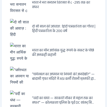
भारत ने भरा सनातन विरासत से c -295 तक का
सफर
दो सौ साल की आवाज़ : हिंदी पत्रकारिता का गौरव |
हिंदी पत्रकारिता के 200 वर्ष
भारत का मौन आर्थिक युद्ध: रुपये के संकट के पीछे
की अनकही कहानी
“धर्मस्थल का अपमान या नियमों की अनदेखी?” —
बादामी गुफा मंदिरों में ASI कर्मी रोशनी मुस्तफी द्वारा
जूते पहनकर प्रवेश पर भड़की हिंदू महिला पर्यटक:
वायरल वीडियो से उठे गहरे सवाल — मस्जिद में जूते
बंद, मंदिर में खुले?
“वर्दी का धंधा — सरकारी नौकर से महल तक का
सफर” — कोलकाता पुलिस के पूर्व DC शांतनु सिन्हा