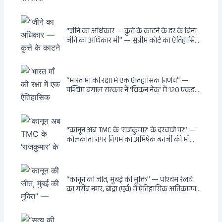
बिस्वास की वह “साम्राज्य” जो सरकारी तनख्वाह से
नहीं बन सकती: कांडी का हवेली, बल्लीगंज का फर्न
रोड आवास, ‘सोना पप्पू’ से संबंध, रेत तस्करी में
भूमिका — ED ने गिरफ्तार किया
“जीने का अधिकार — कुत्ते के काटने के डर के बिना
जीने का अधिकार भी” — सुप्रीम कोर्ट का ऐतिहासिक
फैसला: Article 21 के तहत नागरिकों को
सार्वजनिक स्थानों पर बेखौफ घूमने का अधिकार,
खतरनाक और पागल आवारा कुत्तों को इच्छामृत्यु की
अनुमति, राज्यों को 10 कड़े निर्देश
“भारत माँ की रक्षा में एक ऐतिहासिक निर्णय” —
पश्चिम बंगाल सरकार ने ‘चिकन नेक’ में 120 एकड़
भूमि भारत सरकार को हस्तांतरित की: CIA, ISI और
MSS के षड्यंत्र को करारा जवाब, पूर्वोत्तर को भारत से
काटने की साजिश ध्वस्त, सुवेंदु का वह निर्णय जिसने
दुश्मनों की नींद उड़ाई
“कानून अब TMC के ‘राजकुमार’ के दरवाजे पर” —
कोलकाता नगर निगम का अभिषेक बनर्जी की माँ
लता बनर्जी को नोटिस: कालीघाट रोड संपत्ति पर
अनधिकृत निर्माण, 17 प्रॉपर्टी KMC के रडार पर,
Leaps & Bounds से कोयला घोटाले तक — एक
वंशवाद के भ्रष्टाचार की सम्पूर्ण कहानी
“कानून की जीत, मुंबई की मुक्ति” — पश्चिम रेलवे
का गरीब नगर, बांद्रा (पूर्व) में ऐतिहासिक अतिक्रमण-
विरोधी अभियान: बॉम्बे हाईकोर्ट के आदेश पर
बुलडोजर चला, अवैध बांग्लादेशी घुसपैठियों के अड्डों
पर पड़ी गाज, मुंबई के विकास का रास्ता साफ