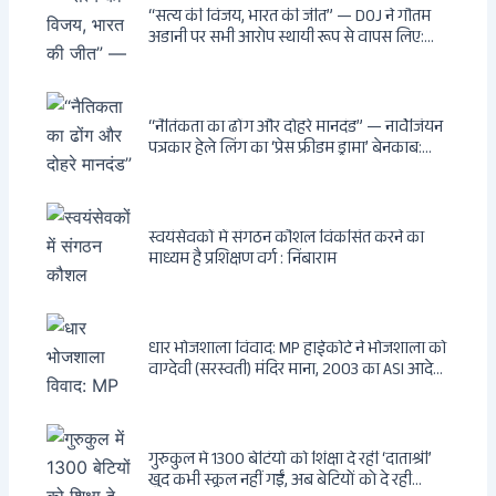
“सत्य की विजय, भारत की जीत” — DOJ ने गौतम
अडानी पर सभी आरोप स्थायी रूप से वापस लिए:
Hindenburg से Deep State तक — भारत के
सबसे बड़े उद्योगपति के विरुद्ध उस वैश्विक षड्यंत्र
की सम्पूर्ण कहानी
“नैतिकता का ढोंग और दोहरे मानदंड” — नार्वेजियन
पत्रकार हेले लिंग का ‘प्रेस फ्रीडम ड्रामा’ बेनकाब:
Dagsavisen से Progressive Alliance तक —
एक ट्रांसनेशनल एंटी-इंडिया नेटवर्क की पूरी कहानी
स्वयंसेवकों में संगठन कौशल विकसित करने का
माध्यम है प्रशिक्षण वर्ग : निंबाराम
धार भोजशाला विवाद: MP हाईकोर्ट ने भोजशाला को
वाग्देवी (सरस्वती) मंदिर माना, 2003 का ASI आदेश
खारिज
गुरुकुल में 1300 बेटियों को शिक्षा दे रहीं ‘दाताश्री’
खुद कभी स्कूल नहीं गईं, अब बेटियों को दे रही