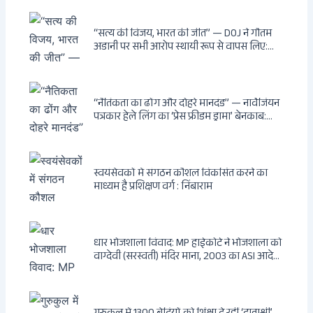
बुलडोजर चला, अवैध बांग्लादेशी घुसपैठियों के अड्डों
पर पड़ी गाज, मुंबई के विकास का रास्ता साफ
“सत्य की विजय, भारत की जीत” — DOJ ने गौतम
अडानी पर सभी आरोप स्थायी रूप से वापस लिए:
Hindenburg से Deep State तक — भारत के
सबसे बड़े उद्योगपति के विरुद्ध उस वैश्विक षड्यंत्र
की सम्पूर्ण कहानी
“नैतिकता का ढोंग और दोहरे मानदंड” — नार्वेजियन
पत्रकार हेले लिंग का ‘प्रेस फ्रीडम ड्रामा’ बेनकाब:
Dagsavisen से Progressive Alliance तक —
एक ट्रांसनेशनल एंटी-इंडिया नेटवर्क की पूरी कहानी
स्वयंसेवकों में संगठन कौशल विकसित करने का
माध्यम है प्रशिक्षण वर्ग : निंबाराम
धार भोजशाला विवाद: MP हाईकोर्ट ने भोजशाला को
वाग्देवी (सरस्वती) मंदिर माना, 2003 का ASI आदेश
खारिज