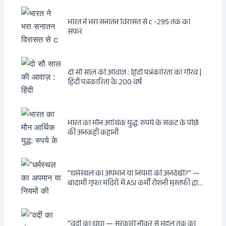
भारत ने भरा सनातन विरासत से c -295 तक का
सफर
दो सौ साल की आवाज़ : हिंदी पत्रकारिता का गौरव |
हिंदी पत्रकारिता के 200 वर्ष
भारत का मौन आर्थिक युद्ध: रुपये के संकट के पीछे
की अनकही कहानी
“धर्मस्थल का अपमान या नियमों की अनदेखी?” —
बादामी गुफा मंदिरों में ASI कर्मी रोशनी मुस्तफी द्वारा
जूते पहनकर प्रवेश पर भड़की हिंदू महिला पर्यटक:
वायरल वीडियो से उठे गहरे सवाल — मस्जिद में जूते
बंद, मंदिर में खुले?
“वर्दी का धंधा — सरकारी नौकर से महल तक का