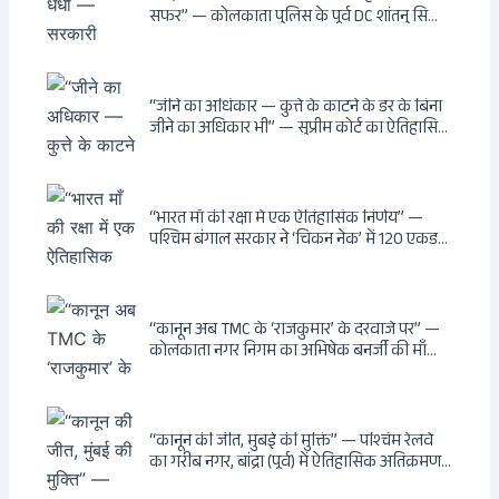
सफर” — कोलकाता पुलिस के पूर्व DC शांतनु सिन्हा
बिस्वास की वह “साम्राज्य” जो सरकारी तनख्वाह से
नहीं बन सकती: कांडी का हवेली, बल्लीगंज का फर्न
रोड आवास, ‘सोना पप्पू’ से संबंध, रेत तस्करी में
भूमिका — ED ने गिरफ्तार किया
“जीने का अधिकार — कुत्ते के काटने के डर के बिना
जीने का अधिकार भी” — सुप्रीम कोर्ट का ऐतिहासिक
फैसला: Article 21 के तहत नागरिकों को
सार्वजनिक स्थानों पर बेखौफ घूमने का अधिकार,
खतरनाक और पागल आवारा कुत्तों को इच्छामृत्यु की
अनुमति, राज्यों को 10 कड़े निर्देश
“भारत माँ की रक्षा में एक ऐतिहासिक निर्णय” —
पश्चिम बंगाल सरकार ने ‘चिकन नेक’ में 120 एकड़
भूमि भारत सरकार को हस्तांतरित की: CIA, ISI और
MSS के षड्यंत्र को करारा जवाब, पूर्वोत्तर को भारत से
काटने की साजिश ध्वस्त, सुवेंदु का वह निर्णय जिसने
दुश्मनों की नींद उड़ाई
“कानून अब TMC के ‘राजकुमार’ के दरवाजे पर” —
कोलकाता नगर निगम का अभिषेक बनर्जी की माँ
लता बनर्जी को नोटिस: कालीघाट रोड संपत्ति पर
अनधिकृत निर्माण, 17 प्रॉपर्टी KMC के रडार पर,
Leaps & Bounds से कोयला घोटाले तक — एक
वंशवाद के भ्रष्टाचार की सम्पूर्ण कहानी
“कानून की जीत, मुंबई की मुक्ति” — पश्चिम रेलवे
का गरीब नगर, बांद्रा (पूर्व) में ऐतिहासिक अतिक्रमण-
विरोधी अभियान: बॉम्बे हाईकोर्ट के आदेश पर