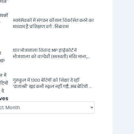
ड्रामा’ बेनकाब: Dagsavisen से Progressive
Alliance तक — एक ट्रांसनेशनल एंटी-इंडिया
नेटवर्क की पूरी कहानी
स्वयंसेवकों में संगठन कौशल विकसित करने का
माध्यम है प्रशिक्षण वर्ग : निंबाराम
धार भोजशाला विवाद: MP हाईकोर्ट ने
भोजशाला को वाग्देवी (सरस्वती) मंदिर माना,
2003 का ASI आदेश खारिज
गुरुकुल में 1300 बेटियों को शिक्षा दे रहीं
‘दाताश्री’ खुद कभी स्कूल नहीं गईं, अब बेटियों को
दे रही संस्कार और अनुशासन की सीख
es
ves