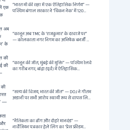
का अधिकार, खतरनाक और पागल आवारा
“भारत माँ की रक्षा में एक ऐतिहासिक निर्णय” —
कुत्तों को इच्छामृत्यु की अनुमति, राज्यों को 10
पश्चिम बंगाल सरकार ने ‘चिकन नेक’ में 120
कड़े निर्देश
एकड़ भूमि भारत सरकार को हस्तांतरित की: CIA,
ISI और MSS के षड्यंत्र को करारा जवाब, पूर्वोत्तर
को भारत से काटने की साजिश ध्वस्त, सुवेंदु का
“कानून अब TMC के ‘राजकुमार’ के दरवाजे पर”
वह निर्णय जिसने दुश्मनों की नींद उड़ाई
— कोलकाता नगर निगम का अभिषेक बनर्जी की
माँ लता बनर्जी को नोटिस: कालीघाट रोड संपत्ति
पर अनधिकृत निर्माण, 17 प्रॉपर्टी KMC के रडार
पर, Leaps & Bounds से कोयला घोटाले तक
“कानून की जीत, मुंबई की मुक्ति” — पश्चिम रेलवे
— एक वंशवाद के भ्रष्टाचार की सम्पूर्ण कहानी
का गरीब नगर, बांद्रा (पूर्व) में ऐतिहासिक
अतिक्रमण-विरोधी अभियान: बॉम्बे हाईकोर्ट के
आदेश पर बुलडोजर चला, अवैध बांग्लादेशी
घुसपैठियों के अड्डों पर पड़ी गाज, मुंबई के विकास
“सत्य की विजय, भारत की जीत” — DOJ ने गौतम
का रास्ता साफ
अडानी पर सभी आरोप स्थायी रूप से वापस लिए:
Hindenburg से Deep State तक — भारत के
सबसे बड़े उद्योगपति के विरुद्ध उस वैश्विक
षड्यंत्र की सम्पूर्ण कहानी
“नैतिकता का ढोंग और दोहरे मानदंड” —
नार्वेजियन पत्रकार हेले लिंग का ‘प्रेस फ्रीडम