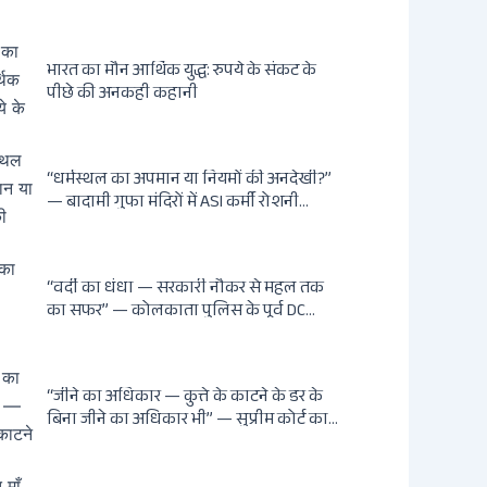
भारत का मौन आर्थिक युद्ध: रुपये के संकट के
पीछे की अनकही कहानी
“धर्मस्थल का अपमान या नियमों की अनदेखी?”
— बादामी गुफा मंदिरों में ASI कर्मी रोशनी
मुस्तफी द्वारा जूते पहनकर प्रवेश पर भड़की हिंदू
महिला पर्यटक: वायरल वीडियो से उठे गहरे
सवाल — मस्जिद में जूते बंद, मंदिर में खुले?
“वर्दी का धंधा — सरकारी नौकर से महल तक
का सफर” — कोलकाता पुलिस के पूर्व DC
शांतनु सिन्हा बिस्वास की वह “साम्राज्य” जो
सरकारी तनख्वाह से नहीं बन सकती: कांडी का
हवेली, बल्लीगंज का फर्न रोड आवास, ‘सोना
“जीने का अधिकार — कुत्ते के काटने के डर के
पप्पू’ से संबंध, रेत तस्करी में भूमिका — ED ने
बिना जीने का अधिकार भी” — सुप्रीम कोर्ट का
गिरफ्तार किया
ऐतिहासिक फैसला: Article 21 के तहत
नागरिकों को सार्वजनिक स्थानों पर बेखौफ घूमने